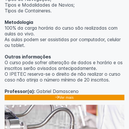
Tipos e Modalidades de Navios;
Outras informações
Tipos de Containeres.
O curso pode sofrer alteração de dados e horário e os
Metodologia
inscritos serão avisados ​​antecipadamente.
100% da carga horária do curso são realizadas com
O IPETEC reserva-se o direito de não realizar o curso
aulas ao vivo.
caso não atinja o número mínimo de 20 inscritos.
As aulas podem ser assistidas por computador, celular
ou tablet.
Professora:
Rosana Ravaglia
Outras informações
O curso pode sofrer alteração de dados e horário e os
inscritos serão avisados ​​antecipadamente.
O IPETEC reserva-se o direito de não realizar o curso
caso não atinja o número mínimo de 20 inscritos.
Professor(a):
Gabriel Damasceno
Ver mais