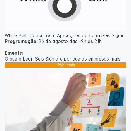
White Belt: Conceitos e Aplicações do Lean Seis Sigma
Programação:
26 de agosto das 19h às 21h
Ementa
O que é Lean Seis Sigma e por que as empresas mais
eficientes do mundo usam;
Ver mais
Os 8 desperdícios: aprendendo a enxergar o que
ninguém vê no dia a dia;
Introdução ao DMAIC: o roteiro para resolver
problemas com método;
Ferramentas essenciais: 5 Porquês, Ishikawa e voz do
cliente;
Casos práticos de melhoria em processos
administrativos e operacionais;
Próximos passos na jornada Lean Seis Sigma: do White
ao Black Belt.