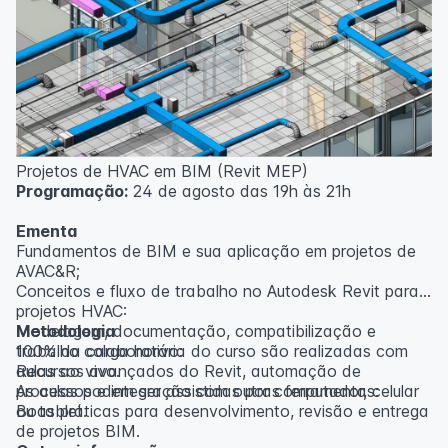
inscritos serão avisados ​​antecipadamente.
O IPETEC reserva-se o direito de não realizar o curso
caso não atinja o número mínimo de 20 inscritos.
Professor(a):
Gabriel Damasceno
Projetos de HVAC em BIM (Revit MEP)
Programação:
24 de agosto das 19h às 21h
Ementa
Fundamentos de BIM e sua aplicação em projetos de
AVAC&R;
Conceitos e fluxo de trabalho no Autodesk Revit para
projetos HVAC:
Modelagem, documentação, compatibilização e
Metodologia
trabalho colaborativo:
100% da carga horária do curso são realizadas com
Recursos avançados do Revit, automação de
aulas ao vivo.
processos e integração com outras ferramentas:
As aulas podem ser assistidas por computador, celular
Boas práticas para desenvolvimento, revisão e entrega
ou tablet.
de projetos BIM.