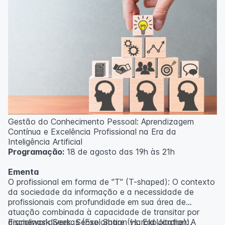
Gestão do Conhecimento Pessoal: Aprendizagem
Contínua e Excelência Profissional na Era da
Inteligência Artificial
Programação:
18 de agosto das 19h às 21h
Ementa
O profissional em forma de "T" (T-shaped): O contexto
da sociedade da informação e a necessidade de
profissionais com profundidade em sua área de
atuação combinada à capacidade de transitar por
disciplinas diversas (Exploration vs. Exploitation).
Framework Seek, Sense, Share (Harold Jarche): A