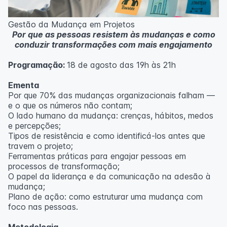
Metodologia
100% da carga horária do curso são realizadas com
Gestão da Mudança em Projetos
aulas ao vivo.
Por que as pessoas resistem às mudanças e como
As aulas podem ser assistidas por computador, celular
conduzir transformações com mais engajamento
ou tablet.
Programação:
18 de agosto das 19h às 21h
Outras informações
O curso pode sofrer alteração de dados e horário e os
Ementa
inscritos serão avisados ​​antecipadamente.
Por que 70% das mudanças organizacionais falham —
O IPETEC reserva-se o direito de não realizar o curso
e o que os números não contam;
caso não atinja o número mínimo de 20 inscritos.
O lado humano da mudança: crenças, hábitos, medos
e percepções;
Professor(a):
Fernanda Govea Souto
Tipos de resistência e como identificá-los antes que
travem o projeto;
Ferramentas práticas para engajar pessoas em
processos de transformação;
O papel da liderança e da comunicação na adesão à
mudança;
Plano de ação: como estruturar uma mudança com
foco nas pessoas.