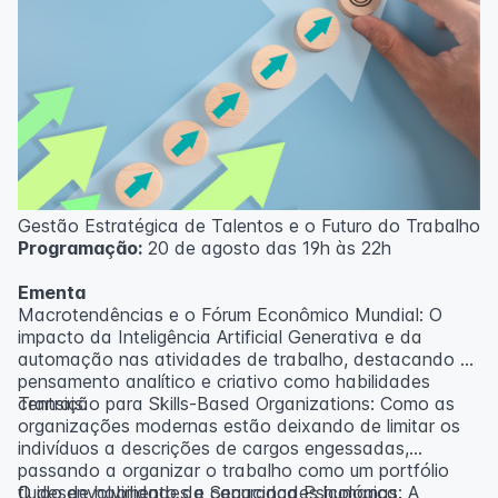
Gestão Estratégica de Talentos e o Futuro do Trabalho
Programação:
20 de agosto das 19h às 22h
Ementa
Macrotendências e o Fórum Econômico Mundial: O
impacto da Inteligência Artificial Generativa e da
automação nas atividades de trabalho, destacando o
pensamento analítico e criativo como habilidades
centrais.
Transição para Skills-Based Organizations: Como as
organizações modernas estão deixando de limitar os
indivíduos a descrições de cargos engessadas,
passando a organizar o trabalho como um portfólio
fluido de habilidades e capacidades humanas.
O desenvolvimento da Segurança Psicológica: A