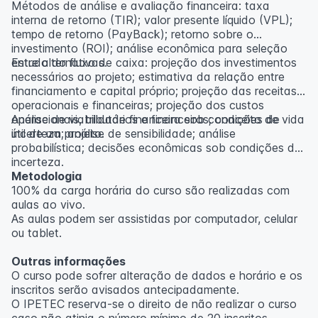
Métodos de análise e avaliação financeira: taxa
interna de retorno (TIR); valor presente líquido (VPL);
tempo de retorno (PayBack); retorno sobre o
investimento (ROI); análise econômica para seleção
entre alternativas.
Estudo do fluxo de caixa: projeção dos investimentos
necessários ao projeto; estimativa da relação entre
financiamento e capital próprio; projeção das receitas
operacionais e financeiras; projeção dos custos
operacionais, tributários e financeiros; conceito de vida
Análise de viabilidade financeira sob condições de
útil de um projeto.
incerteza; análise de sensibilidade; análise
probabilística; decisões econômicas sob condições de
incerteza.
Metodologia
100% da carga horária do curso são realizadas com
aulas ao vivo.
As aulas podem ser assistidas por computador, celular
ou tablet.
Outras informações
O curso pode sofrer alteração de dados e horário e os
inscritos serão avisados ​​antecipadamente.
O IPETEC reserva-se o direito de não realizar o curso