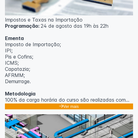
Impostos e Taxas na Importação
Programação:
24 de agosto das 19h às 22h
Ementa
Imposto de Importação;
IPI;
Pis e Cofins;
ICMS;
Capatazia;
AFRMM;
Demurrage.
Metodologia
100% da carga horária do curso são realizadas com
aulas ao vivo.
Ver mais
As aulas podem ser assistidas por computador, celular
ou tablet.
Outras informações
O curso pode sofrer alteração de dados e horário e os