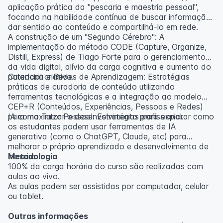
aplicação prática da "pescaria e maestria pessoal",
focando na habilidade contínua de buscar informação,
dar sentido ao conteúdo e compartilhá-lo em rede.
A construção de um "Segundo Cérebro": A
implementação do método CODE (Capture, Organize,
Distill, Express) de Tiago Forte para o gerenciamento
da vida digital, alívio da carga cognitiva e aumento do
potencial criativo.
Curadoria e Redes de Aprendizagem: Estratégias
práticas de curadoria de conteúdo utilizando
ferramentas tecnológicas e a integração ao modelo
CEP+R (Conteúdos, Experiências, Pessoas e Redes)
para maximizar o desenvolvimento profissional.
IA como Tutor Pessoal: Estratégias para explorar como
os estudantes podem usar ferramentas de IA
generativa (como o ChatGPT, Claude, etc) para
melhorar o próprio aprendizado e desenvolvimento de
carreira.
Metodologia
100% da carga horária do curso são realizadas com
aulas ao vivo.
As aulas podem ser assistidas por computador, celular
ou tablet.
Outras informações