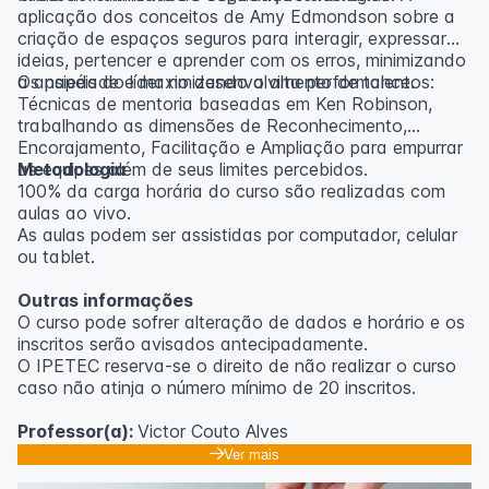
aplicação dos conceitos de Amy Edmondson sobre a
criação de espaços seguros para interagir, expressar
ideias, pertencer e aprender com os erros, minimizando
a ansiedade e maximizando a alta performance.
Os papéis do líder no desenvolvimento de talentos:
Técnicas de mentoria baseadas em Ken Robinson,
trabalhando as dimensões de Reconhecimento,
Encorajamento, Facilitação e Ampliação para empurrar
as equipes além de seus limites percebidos.
Metodologia
100% da carga horária do curso são realizadas com
aulas ao vivo.
As aulas podem ser assistidas por computador, celular
ou tablet.
Outras informações
O curso pode sofrer alteração de dados e horário e os
inscritos serão avisados ​​antecipadamente.
O IPETEC reserva-se o direito de não realizar o curso
caso não atinja o número mínimo de 20 inscritos.
Professor(a):
Victor Couto Alves
Ver mais