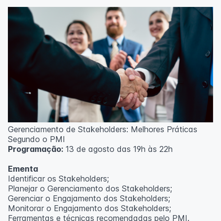
Técnicas de gerenciamento para melhoria de
resultados;
Método PDCA de gestão;
Técnicas de padronização do trabalho.
Metodologia
100% da carga horária do curso são realizadas com
aulas ao vivo.
As aulas podem ser assistidas por computador, celular
ou tablet.
Outras informações
Gerenciamento de Stakeholders: Melhores Práticas
O curso pode sofrer alteração de dados e horário e os
Segundo o PMI
inscritos serão avisados ​​antecipadamente.
Programação:
13 de agosto das 19h às 22h
O IPETEC reserva-se o direito de não realizar o curso
caso não atinja o número mínimo de 20 inscritos.
Ementa
Identificar os Stakeholders;
Professor(a):
Frederyck Teixeira
Planejar o Gerenciamento dos Stakeholders;
Gerenciar o Engajamento dos Stakeholders;
Monitorar o Engajamento dos Stakeholders;
Ferramentas e técnicas recomendadas pelo PMI.