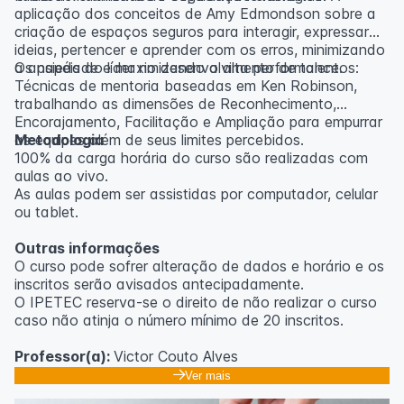
aplicação dos conceitos de Amy Edmondson sobre a
criação de espaços seguros para interagir, expressar
ideias, pertencer e aprender com os erros, minimizando
a ansiedade e maximizando a alta performance.
Os papéis do líder no desenvolvimento de talentos:
Técnicas de mentoria baseadas em Ken Robinson,
trabalhando as dimensões de Reconhecimento,
Encorajamento, Facilitação e Ampliação para empurrar
as equipes além de seus limites percebidos.
Metodologia
100% da carga horária do curso são realizadas com
aulas ao vivo.
As aulas podem ser assistidas por computador, celular
ou tablet.
Outras informações
O curso pode sofrer alteração de dados e horário e os
inscritos serão avisados ​​antecipadamente.
O IPETEC reserva-se o direito de não realizar o curso
caso não atinja o número mínimo de 20 inscritos.
Professor(a):
Victor Couto Alves
Ver mais