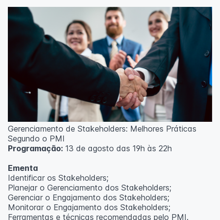
Técnicas de gerenciamento para melhoria de
resultados;
Método PDCA de gestão;
Técnicas de padronização do trabalho.
Metodologia
100% da carga horária do curso são realizadas com
aulas ao vivo.
As aulas podem ser assistidas por computador, celular
ou tablet.
Outras informações
Gerenciamento de Stakeholders: Melhores Práticas
O curso pode sofrer alteração de dados e horário e os
Segundo o PMI
inscritos serão avisados ​​antecipadamente.
Programação:
13 de agosto das 19h às 22h
O IPETEC reserva-se o direito de não realizar o curso
caso não atinja o número mínimo de 20 inscritos.
Ementa
Identificar os Stakeholders;
Professor(a):
Frederyck Teixeira
Planejar o Gerenciamento dos Stakeholders;
Gerenciar o Engajamento dos Stakeholders;
Monitorar o Engajamento dos Stakeholders;
Ferramentas e técnicas recomendadas pelo PMI.