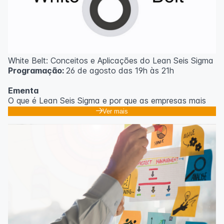
White Belt: Conceitos e Aplicações do Lean Seis Sigma
Programação:
26 de agosto das 19h às 21h
Ementa
O que é Lean Seis Sigma e por que as empresas mais
eficientes do mundo usam;
Ver mais
Os 8 desperdícios: aprendendo a enxergar o que
ninguém vê no dia a dia;
Introdução ao DMAIC: o roteiro para resolver
problemas com método;
Ferramentas essenciais: 5 Porquês, Ishikawa e voz do
cliente;
Casos práticos de melhoria em processos
administrativos e operacionais;
Próximos passos na jornada Lean Seis Sigma: do White
ao Black Belt.