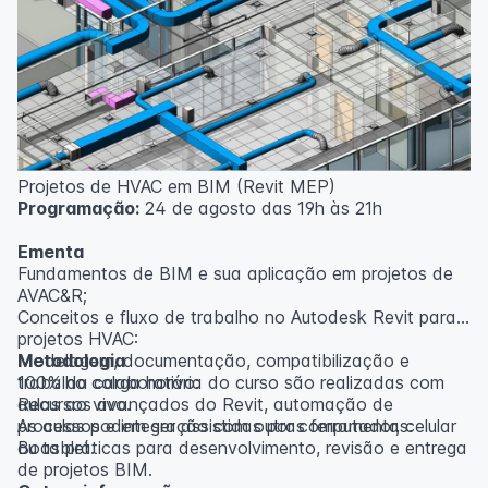
inscritos serão avisados ​​antecipadamente.
O IPETEC reserva-se o direito de não realizar o curso
caso não atinja o número mínimo de 20 inscritos.
Professor(a):
Gabriel Damasceno
Projetos de HVAC em BIM (Revit MEP)
Programação:
24 de agosto das 19h às 21h
Ementa
Fundamentos de BIM e sua aplicação em projetos de
AVAC&R;
Conceitos e fluxo de trabalho no Autodesk Revit para
projetos HVAC:
Modelagem, documentação, compatibilização e
Metodologia
trabalho colaborativo:
100% da carga horária do curso são realizadas com
Recursos avançados do Revit, automação de
aulas ao vivo.
processos e integração com outras ferramentas:
As aulas podem ser assistidas por computador, celular
Boas práticas para desenvolvimento, revisão e entrega
ou tablet.
de projetos BIM.