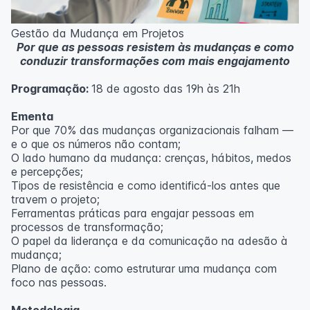
Metodologia
100% da carga horária do curso são realizadas com
Gestão da Mudança em Projetos
aulas ao vivo.
Por que as pessoas resistem às mudanças e como
As aulas podem ser assistidas por computador, celular
conduzir transformações com mais engajamento
ou tablet.
Programação:
18 de agosto das 19h às 21h
Outras informações
O curso pode sofrer alteração de dados e horário e os
Ementa
inscritos serão avisados ​​antecipadamente.
Por que 70% das mudanças organizacionais falham —
O IPETEC reserva-se o direito de não realizar o curso
e o que os números não contam;
caso não atinja o número mínimo de 20 inscritos.
O lado humano da mudança: crenças, hábitos, medos
e percepções;
Professor(a):
Fernanda Govea Souto
Tipos de resistência e como identificá-los antes que
travem o projeto;
Ferramentas práticas para engajar pessoas em
processos de transformação;
O papel da liderança e da comunicação na adesão à
mudança;
Plano de ação: como estruturar uma mudança com
foco nas pessoas.