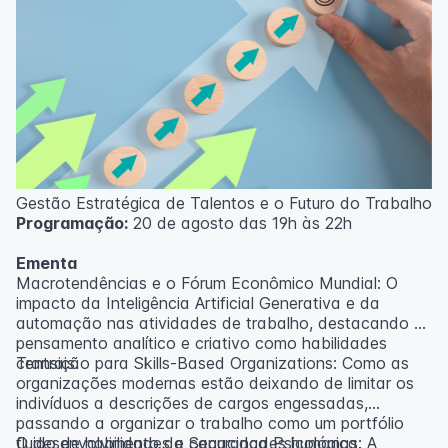
Gestão Estratégica de Talentos e o Futuro do Trabalho
Programação:
20 de agosto das 19h às 22h
Ementa
Macrotendências e o Fórum Econômico Mundial: O
impacto da Inteligência Artificial Generativa e da
automação nas atividades de trabalho, destacando o
pensamento analítico e criativo como habilidades
centrais.
Transição para Skills-Based Organizations: Como as
organizações modernas estão deixando de limitar os
indivíduos a descrições de cargos engessadas,
passando a organizar o trabalho como um portfólio
fluido de habilidades e capacidades humanas.
O desenvolvimento da Segurança Psicológica: A