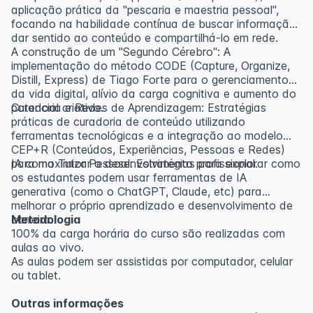
aplicação prática da "pescaria e maestria pessoal",
focando na habilidade contínua de buscar informação,
dar sentido ao conteúdo e compartilhá-lo em rede.
A construção de um "Segundo Cérebro": A
implementação do método CODE (Capture, Organize,
Distill, Express) de Tiago Forte para o gerenciamento
da vida digital, alívio da carga cognitiva e aumento do
potencial criativo.
Curadoria e Redes de Aprendizagem: Estratégias
práticas de curadoria de conteúdo utilizando
ferramentas tecnológicas e a integração ao modelo
CEP+R (Conteúdos, Experiências, Pessoas e Redes)
para maximizar o desenvolvimento profissional.
IA como Tutor Pessoal: Estratégias para explorar como
os estudantes podem usar ferramentas de IA
generativa (como o ChatGPT, Claude, etc) para
melhorar o próprio aprendizado e desenvolvimento de
carreira.
Metodologia
100% da carga horária do curso são realizadas com
aulas ao vivo.
As aulas podem ser assistidas por computador, celular
ou tablet.
Outras informações