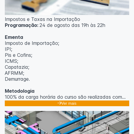
Impostos e Taxas na Importação
Programação:
24 de agosto das 19h às 22h
Ementa
Imposto de Importação;
IPI;
Pis e Cofins;
ICMS;
Capatazia;
AFRMM;
Demurrage.
Metodologia
100% da carga horária do curso são realizadas com
aulas ao vivo.
Ver mais
As aulas podem ser assistidas por computador, celular
ou tablet.
Outras informações
O curso pode sofrer alteração de dados e horário e os