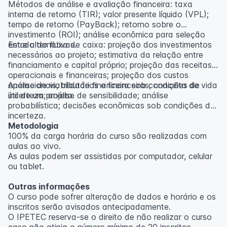
Métodos de análise e avaliação financeira: taxa
interna de retorno (TIR); valor presente líquido (VPL);
tempo de retorno (PayBack); retorno sobre o
investimento (ROI); análise econômica para seleção
entre alternativas.
Estudo do fluxo de caixa: projeção dos investimentos
necessários ao projeto; estimativa da relação entre
financiamento e capital próprio; projeção das receitas
operacionais e financeiras; projeção dos custos
operacionais, tributários e financeiros; conceito de vida
Análise de viabilidade financeira sob condições de
útil de um projeto.
incerteza; análise de sensibilidade; análise
probabilística; decisões econômicas sob condições de
incerteza.
Metodologia
100% da carga horária do curso são realizadas com
aulas ao vivo.
As aulas podem ser assistidas por computador, celular
ou tablet.
Outras informações
O curso pode sofrer alteração de dados e horário e os
inscritos serão avisados ​​antecipadamente.
O IPETEC reserva-se o direito de não realizar o curso