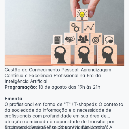
Gestão do Conhecimento Pessoal: Aprendizagem
Contínua e Excelência Profissional na Era da
Inteligência Artificial
Programação:
18 de agosto das 19h às 21h
Ementa
O profissional em forma de "T" (T-shaped): O contexto
da sociedade da informação e a necessidade de
profissionais com profundidade em sua área de
atuação combinada à capacidade de transitar por
disciplinas diversas (Exploration vs. Exploitation).
Framework Seek, Sense, Share (Harold Jarche): A