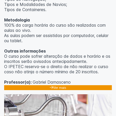
Tipos e Modalidades de Navios;
Outras informações
Tipos de Containeres.
O curso pode sofrer alteração de dados e horário e os
Metodologia
inscritos serão avisados ​​antecipadamente.
100% da carga horária do curso são realizadas com
O IPETEC reserva-se o direito de não realizar o curso
aulas ao vivo.
caso não atinja o número mínimo de 20 inscritos.
As aulas podem ser assistidas por computador, celular
ou tablet.
Professora:
Rosana Ravaglia
Outras informações
O curso pode sofrer alteração de dados e horário e os
inscritos serão avisados ​​antecipadamente.
O IPETEC reserva-se o direito de não realizar o curso
caso não atinja o número mínimo de 20 inscritos.
Professor(a):
Gabriel Damasceno
Ver mais