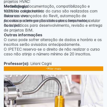
projetos HVAC:
Modelagem, documentação, compatibilização e
Metodologia
trabalho colaborativo:
100% da carga horária do curso são realizadas com
Recursos avançados do Revit, automação de
aulas ao vivo.
processos e integração com outras ferramentas:
As aulas podem ser assistidas por computador, celular
Boas práticas para desenvolvimento, revisão e entrega
ou tablet.
de projetos BIM.
Outras informações
O curso pode sofrer alteração de dados e horário e os
inscritos serão avisados ​​antecipadamente.
O IPETEC reserva-se o direito de não realizar o curso
caso não atinja o número mínimo de 20 inscritos.
Professor(a):
Liriani Cagni
Ver mais