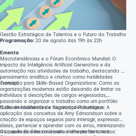
caso não atinja o número mínimo de 20 inscritos.
Professora:
Rosana Ravaglia
Gestão Estratégica de Talentos e o Futuro do Trabalho
Programação:
20 de agosto das 19h às 22h
Ementa
Macrotendências e o Fórum Econômico Mundial: O
impacto da Inteligência Artificial Generativa e da
automação nas atividades de trabalho, destacando o
pensamento analítico e criativo como habilidades
centrais.
Transição para Skills-Based Organizations: Como as
organizações modernas estão deixando de limitar os
indivíduos a descrições de cargos engessadas,
passando a organizar o trabalho como um portfólio
fluido de habilidades e capacidades humanas.
O desenvolvimento da Segurança Psicológica: A
aplicação dos conceitos de Amy Edmondson sobre a
criação de espaços seguros para interagir, expressar
ideias, pertencer e aprender com os erros, minimizando
a ansiedade e maximizando a alta performance.
Os papéis do líder no desenvolvimento de talentos: