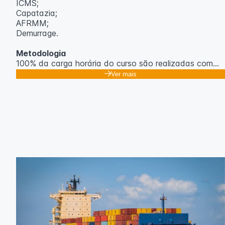
ICMS;
Capatazia;
AFRMM;
Demurrage.
Metodologia
100% da carga horária do curso são realizadas com
aulas ao vivo.
Ver mais
As aulas podem ser assistidas por computador, celular
ou tablet.
Outras informações
O curso pode sofrer alteração de dados e horário e os
inscritos serão avisados ​​antecipadamente.
O IPETEC reserva-se o direito de não realizar o curso
caso não atinja o número mínimo de 20 inscritos.
Professor(a):
Gabriel Damasceno