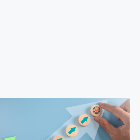
produção de biocombustíveis.
Tecnologias de produção de etanol e bioetanol.
Tecnologias de produção de biodiesel.
Conceitos sobre biomassa de florestas energéticas.
Conceitos e fontes geradoras de biogás: Aterro
sanitário, estações de tratamento de esgoto e resíduos
agrícolas.
Biodigestores.
Usos e aplicações dos subprodutos da biodigestão.
Identificação das barreiras atuais à penetração de
tecnologia para biomassa; Biocombustíveis e transição
ecológica.
Metodologia
100% da carga horária do curso são realizadas com
aulas ao vivo.
Outras informações
O curso pode sofrer alteração de dados e horário e os
inscritos serão avisados ​​antecipadamente.
O IPETEC reserva-se o direito de não realizar o curso