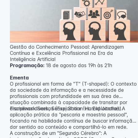
Gestão do Conhecimento Pessoal: Aprendizagem
Contínua e Excelência Profissional na Era da
Inteligência Artificial
Programação:
18 de agosto das 19h às 21h
Ementa
O profissional em forma de "T" (T-shaped): O contexto
da sociedade da informação e a necessidade de
profissionais com profundidade em sua área de
atuação combinada à capacidade de transitar por
disciplinas diversas (Exploration vs. Exploitation).
Framework Seek, Sense, Share (Harold Jarche): A
aplicação prática da "pescaria e maestria pessoal",
focando na habilidade contínua de buscar informação,
dar sentido ao conteúdo e compartilhá-lo em rede.
A construção de um "Segundo Cérebro": A