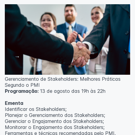
Técnicas de gerenciamento para melhoria de
resultados;
Método PDCA de gestão;
Técnicas de padronização do trabalho.
Metodologia
100% da carga horária do curso são realizadas com
aulas ao vivo.
As aulas podem ser assistidas por computador, celular
ou tablet.
Outras informações
Gerenciamento de Stakeholders: Melhores Práticas
O curso pode sofrer alteração de dados e horário e os
Segundo o PMI
inscritos serão avisados ​​antecipadamente.
Programação:
13 de agosto das 19h às 22h
O IPETEC reserva-se o direito de não realizar o curso
caso não atinja o número mínimo de 20 inscritos.
Ementa
Identificar os Stakeholders;
Professor(a):
Frederyck Teixeira
Planejar o Gerenciamento dos Stakeholders;
Gerenciar o Engajamento dos Stakeholders;
Monitorar o Engajamento dos Stakeholders;
Ferramentas e técnicas recomendadas pelo PMI.