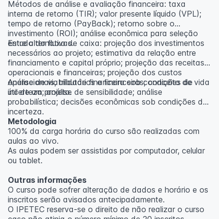
Métodos de análise e avaliação financeira: taxa
interna de retorno (TIR); valor presente líquido (VPL);
tempo de retorno (PayBack); retorno sobre o
investimento (ROI); análise econômica para seleção
entre alternativas.
Estudo do fluxo de caixa: projeção dos investimentos
necessários ao projeto; estimativa da relação entre
financiamento e capital próprio; projeção das receitas
operacionais e financeiras; projeção dos custos
operacionais, tributários e financeiros; conceito de vida
Análise de viabilidade financeira sob condições de
útil de um projeto.
incerteza; análise de sensibilidade; análise
probabilística; decisões econômicas sob condições de
incerteza.
Metodologia
100% da carga horária do curso são realizadas com
aulas ao vivo.
As aulas podem ser assistidas por computador, celular
ou tablet.
Outras informações
O curso pode sofrer alteração de dados e horário e os
inscritos serão avisados ​​antecipadamente.
O IPETEC reserva-se o direito de não realizar o curso