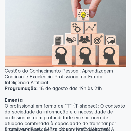
Gestão do Conhecimento Pessoal: Aprendizagem
Contínua e Excelência Profissional na Era da
Inteligência Artificial
Programação:
18 de agosto das 19h às 21h
Ementa
O profissional em forma de "T" (T-shaped): O contexto
da sociedade da informação e a necessidade de
profissionais com profundidade em sua área de
atuação combinada à capacidade de transitar por
disciplinas diversas (Exploration vs. Exploitation).
Framework Seek, Sense, Share (Harold Jarche): A