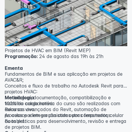
inscritos serão avisados ​​antecipadamente.
O IPETEC reserva-se o direito de não realizar o curso
caso não atinja o número mínimo de 20 inscritos.
Professor(a):
Gabriel Damasceno
Projetos de HVAC em BIM (Revit MEP)
Programação:
24 de agosto das 19h às 21h
Ementa
Fundamentos de BIM e sua aplicação em projetos de
AVAC&R;
Conceitos e fluxo de trabalho no Autodesk Revit para
projetos HVAC:
Modelagem, documentação, compatibilização e
Metodologia
trabalho colaborativo:
100% da carga horária do curso são realizadas com
Recursos avançados do Revit, automação de
aulas ao vivo.
processos e integração com outras ferramentas:
As aulas podem ser assistidas por computador, celular
Boas práticas para desenvolvimento, revisão e entrega
ou tablet.
de projetos BIM.