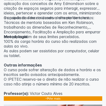
aplicação dos conceitos de Amy Edmondson sobre a
criação de espaços seguros para interagir, expressar
ideias, pertencer e aprender com os erros, minimizando
a ansiedade e maximizando a alta performance.
Os papéis do líder no desenvolvimento de talentos:
Técnicas de mentoria baseadas em Ken Robinson,
trabalhando as dimensões de Reconhecimento,
Encorajamento, Facilitação e Ampliação para empurrar
as equipes além de seus limites percebidos.
Metodologia
100% da carga horária do curso são realizadas com
aulas ao vivo.
As aulas podem ser assistidas por computador, celular
ou tablet.
Outras informações
O curso pode sofrer alteração de dados e horário e os
inscritos serão avisados ​​antecipadamente.
O IPETEC reserva-se o direito de não realizar o curso
caso não atinja o número mínimo de 20 inscritos.
Professor(a):
Victor Couto Alves
Ver mais