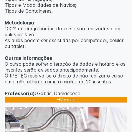
Tipos e Modalidades de Navios;
Outras informações
Tipos de Containeres.
O curso pode sofrer alteração de dados e horário e os
Metodologia
inscritos serão avisados ​​antecipadamente.
100% da carga horária do curso são realizadas com
O IPETEC reserva-se o direito de não realizar o curso
aulas ao vivo.
caso não atinja o número mínimo de 20 inscritos.
As aulas podem ser assistidas por computador, celular
ou tablet.
Professora:
Rosana Ravaglia
Outras informações
O curso pode sofrer alteração de dados e horário e os
inscritos serão avisados ​​antecipadamente.
O IPETEC reserva-se o direito de não realizar o curso
caso não atinja o número mínimo de 20 inscritos.
Professor(a):
Gabriel Damasceno
Ver mais