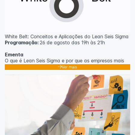
White Belt: Conceitos e Aplicações do Lean Seis Sigma
Programação:
26 de agosto das 19h às 21h
Ementa
O que é Lean Seis Sigma e por que as empresas mais
eficientes do mundo usam;
Ver mais
Os 8 desperdícios: aprendendo a enxergar o que
ninguém vê no dia a dia;
Introdução ao DMAIC: o roteiro para resolver
problemas com método;
Ferramentas essenciais: 5 Porquês, Ishikawa e voz do
cliente;
Casos práticos de melhoria em processos
administrativos e operacionais;
Próximos passos na jornada Lean Seis Sigma: do White
ao Black Belt.