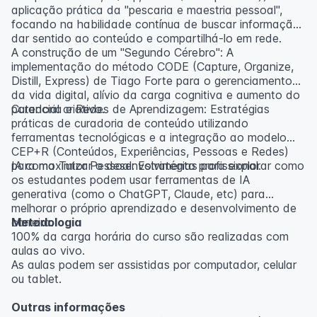
aplicação prática da "pescaria e maestria pessoal",
focando na habilidade contínua de buscar informação,
dar sentido ao conteúdo e compartilhá-lo em rede.
A construção de um "Segundo Cérebro": A
implementação do método CODE (Capture, Organize,
Distill, Express) de Tiago Forte para o gerenciamento
da vida digital, alívio da carga cognitiva e aumento do
potencial criativo.
Curadoria e Redes de Aprendizagem: Estratégias
práticas de curadoria de conteúdo utilizando
ferramentas tecnológicas e a integração ao modelo
CEP+R (Conteúdos, Experiências, Pessoas e Redes)
para maximizar o desenvolvimento profissional.
IA como Tutor Pessoal: Estratégias para explorar como
os estudantes podem usar ferramentas de IA
generativa (como o ChatGPT, Claude, etc) para
melhorar o próprio aprendizado e desenvolvimento de
carreira.
Metodologia
100% da carga horária do curso são realizadas com
aulas ao vivo.
As aulas podem ser assistidas por computador, celular
ou tablet.
Outras informações