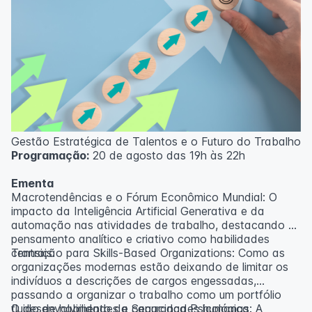
Gestão Estratégica de Talentos e o Futuro do Trabalho
Programação:
20 de agosto das 19h às 22h
Ementa
Macrotendências e o Fórum Econômico Mundial: O
impacto da Inteligência Artificial Generativa e da
automação nas atividades de trabalho, destacando o
pensamento analítico e criativo como habilidades
centrais.
Transição para Skills-Based Organizations: Como as
organizações modernas estão deixando de limitar os
indivíduos a descrições de cargos engessadas,
passando a organizar o trabalho como um portfólio
fluido de habilidades e capacidades humanas.
O desenvolvimento da Segurança Psicológica: A