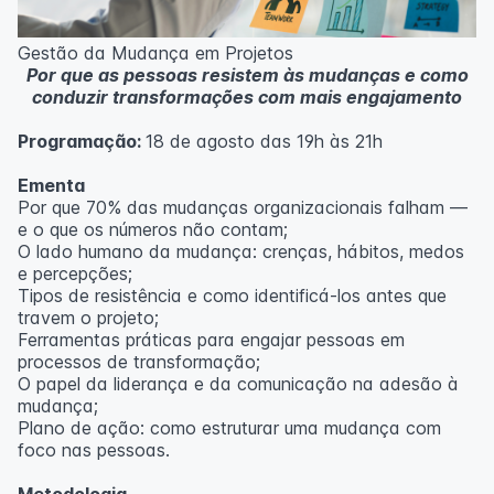
Metodologia
100% da carga horária do curso são realizadas com
Gestão da Mudança em Projetos
aulas ao vivo.
Por que as pessoas resistem às mudanças e como
As aulas podem ser assistidas por computador, celular
conduzir transformações com mais engajamento
ou tablet.
Programação:
18 de agosto das 19h às 21h
Outras informações
O curso pode sofrer alteração de dados e horário e os
Ementa
inscritos serão avisados ​​antecipadamente.
Por que 70% das mudanças organizacionais falham —
O IPETEC reserva-se o direito de não realizar o curso
e o que os números não contam;
caso não atinja o número mínimo de 20 inscritos.
O lado humano da mudança: crenças, hábitos, medos
e percepções;
Professor(a):
Fernanda Govea Souto
Tipos de resistência e como identificá-los antes que
travem o projeto;
Ferramentas práticas para engajar pessoas em
processos de transformação;
O papel da liderança e da comunicação na adesão à
mudança;
Plano de ação: como estruturar uma mudança com
foco nas pessoas.