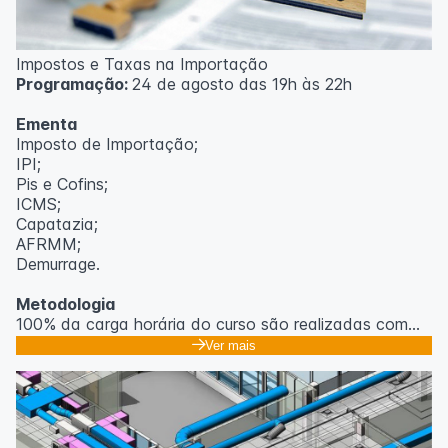
Impostos e Taxas na Importação
Programação:
24 de agosto das 19h às 22h
Ementa
Imposto de Importação;
IPI;
Pis e Cofins;
ICMS;
Capatazia;
AFRMM;
Demurrage.
Metodologia
100% da carga horária do curso são realizadas com
aulas ao vivo.
Ver mais
As aulas podem ser assistidas por computador, celular
ou tablet.
Outras informações
O curso pode sofrer alteração de dados e horário e os