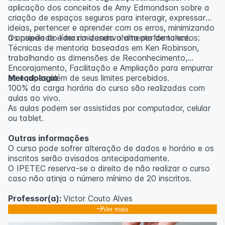
aplicação dos conceitos de Amy Edmondson sobre a
criação de espaços seguros para interagir, expressar
ideias, pertencer e aprender com os erros, minimizando
a ansiedade e maximizando a alta performance.
Os papéis do líder no desenvolvimento de talentos:
Técnicas de mentoria baseadas em Ken Robinson,
trabalhando as dimensões de Reconhecimento,
Encorajamento, Facilitação e Ampliação para empurrar
as equipes além de seus limites percebidos.
Metodologia
100% da carga horária do curso são realizadas com
aulas ao vivo.
As aulas podem ser assistidas por computador, celular
ou tablet.
Outras informações
O curso pode sofrer alteração de dados e horário e os
inscritos serão avisados ​​antecipadamente.
O IPETEC reserva-se o direito de não realizar o curso
caso não atinja o número mínimo de 20 inscritos.
Professor(a):
Victor Couto Alves
Ver mais