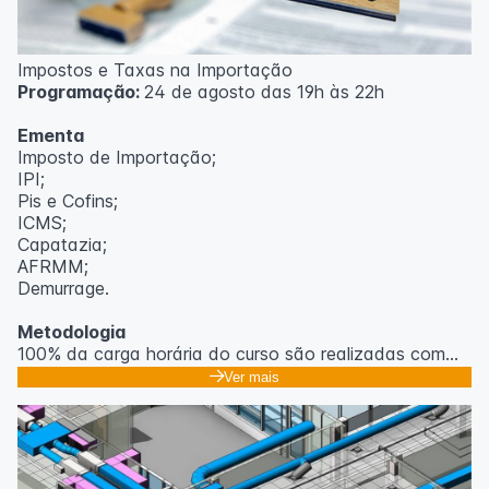
Impostos e Taxas na Importação
Programação:
24 de agosto das 19h às 22h
Ementa
Imposto de Importação;
IPI;
Pis e Cofins;
ICMS;
Capatazia;
AFRMM;
Demurrage.
Metodologia
100% da carga horária do curso são realizadas com
aulas ao vivo.
Ver mais
As aulas podem ser assistidas por computador, celular
ou tablet.
Outras informações
O curso pode sofrer alteração de dados e horário e os