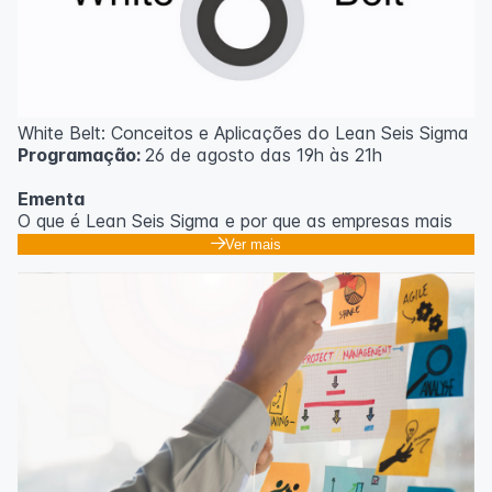
White Belt: Conceitos e Aplicações do Lean Seis Sigma
Programação:
26 de agosto das 19h às 21h
Ementa
O que é Lean Seis Sigma e por que as empresas mais
eficientes do mundo usam;
Ver mais
Os 8 desperdícios: aprendendo a enxergar o que
ninguém vê no dia a dia;
Introdução ao DMAIC: o roteiro para resolver
problemas com método;
Ferramentas essenciais: 5 Porquês, Ishikawa e voz do
cliente;
Casos práticos de melhoria em processos
administrativos e operacionais;
Próximos passos na jornada Lean Seis Sigma: do White
ao Black Belt.