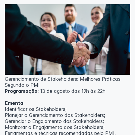
Técnicas de gerenciamento para melhoria de
resultados;
Método PDCA de gestão;
Técnicas de padronização do trabalho.
Metodologia
100% da carga horária do curso são realizadas com
aulas ao vivo.
As aulas podem ser assistidas por computador, celular
ou tablet.
Outras informações
Gerenciamento de Stakeholders: Melhores Práticas
O curso pode sofrer alteração de dados e horário e os
Segundo o PMI
inscritos serão avisados ​​antecipadamente.
Programação:
13 de agosto das 19h às 22h
O IPETEC reserva-se o direito de não realizar o curso
caso não atinja o número mínimo de 20 inscritos.
Ementa
Identificar os Stakeholders;
Professor(a):
Frederyck Teixeira
Planejar o Gerenciamento dos Stakeholders;
Gerenciar o Engajamento dos Stakeholders;
Monitorar o Engajamento dos Stakeholders;
Ferramentas e técnicas recomendadas pelo PMI.