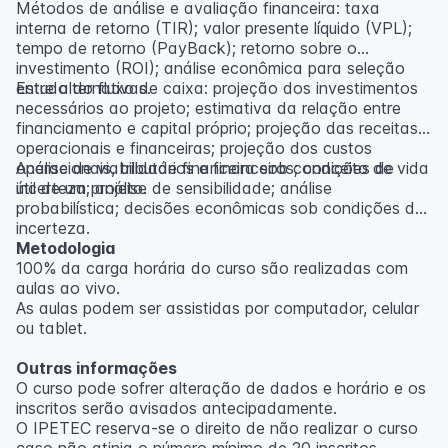
Métodos de análise e avaliação financeira: taxa
interna de retorno (TIR); valor presente líquido (VPL);
tempo de retorno (PayBack); retorno sobre o
investimento (ROI); análise econômica para seleção
entre alternativas.
Estudo do fluxo de caixa: projeção dos investimentos
necessários ao projeto; estimativa da relação entre
financiamento e capital próprio; projeção das receitas
operacionais e financeiras; projeção dos custos
operacionais, tributários e financeiros; conceito de vida
Análise de viabilidade financeira sob condições de
útil de um projeto.
incerteza; análise de sensibilidade; análise
probabilística; decisões econômicas sob condições de
incerteza.
Metodologia
100% da carga horária do curso são realizadas com
aulas ao vivo.
As aulas podem ser assistidas por computador, celular
ou tablet.
Outras informações
O curso pode sofrer alteração de dados e horário e os
inscritos serão avisados ​​antecipadamente.
O IPETEC reserva-se o direito de não realizar o curso