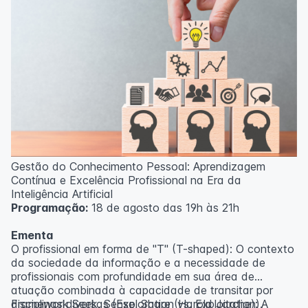
Gestão do Conhecimento Pessoal: Aprendizagem
Contínua e Excelência Profissional na Era da
Inteligência Artificial
Programação:
18 de agosto das 19h às 21h
Ementa
O profissional em forma de "T" (T-shaped): O contexto
da sociedade da informação e a necessidade de
profissionais com profundidade em sua área de
atuação combinada à capacidade de transitar por
disciplinas diversas (Exploration vs. Exploitation).
Framework Seek, Sense, Share (Harold Jarche): A