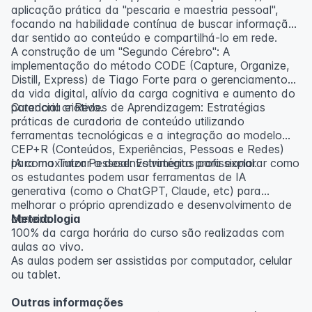
aplicação prática da "pescaria e maestria pessoal",
focando na habilidade contínua de buscar informação,
dar sentido ao conteúdo e compartilhá-lo em rede.
A construção de um "Segundo Cérebro": A
implementação do método CODE (Capture, Organize,
Distill, Express) de Tiago Forte para o gerenciamento
da vida digital, alívio da carga cognitiva e aumento do
potencial criativo.
Curadoria e Redes de Aprendizagem: Estratégias
práticas de curadoria de conteúdo utilizando
ferramentas tecnológicas e a integração ao modelo
CEP+R (Conteúdos, Experiências, Pessoas e Redes)
para maximizar o desenvolvimento profissional.
IA como Tutor Pessoal: Estratégias para explorar como
os estudantes podem usar ferramentas de IA
generativa (como o ChatGPT, Claude, etc) para
melhorar o próprio aprendizado e desenvolvimento de
carreira.
Metodologia
100% da carga horária do curso são realizadas com
aulas ao vivo.
As aulas podem ser assistidas por computador, celular
ou tablet.
Outras informações