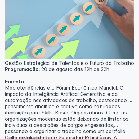
Gestão Estratégica de Talentos e o Futuro do Trabalho
Programação:
20 de agosto das 19h às 22h
Ementa
Macrotendências e o Fórum Econômico Mundial: O
impacto da Inteligência Artificial Generativa e da
automação nas atividades de trabalho, destacando o
pensamento analítico e criativo como habilidades
centrais.
Transição para Skills-Based Organizations: Como as
organizações modernas estão deixando de limitar os
indivíduos a descrições de cargos engessadas,
passando a organizar o trabalho como um portfólio
fluido de habilidades e capacidades humanas.
O desenvolvimento da Segurança Psicológica: A