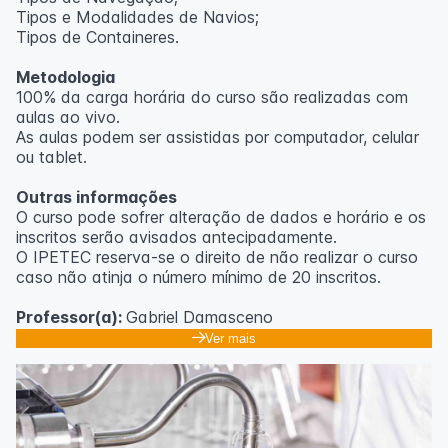
Tipos e Modalidades de Navios;
Outras informações
Tipos de Containeres.
O curso pode sofrer alteração de dados e horário e os
Metodologia
inscritos serão avisados ​​antecipadamente.
100% da carga horária do curso são realizadas com
O IPETEC reserva-se o direito de não realizar o curso
aulas ao vivo.
caso não atinja o número mínimo de 20 inscritos.
As aulas podem ser assistidas por computador, celular
ou tablet.
Professora:
Rosana Ravaglia
Outras informações
O curso pode sofrer alteração de dados e horário e os
inscritos serão avisados ​​antecipadamente.
O IPETEC reserva-se o direito de não realizar o curso
caso não atinja o número mínimo de 20 inscritos.
Professor(a):
Gabriel Damasceno
Ver mais