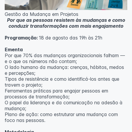
Metodologia
100% da carga horária do curso são realizadas com
Gestão da Mudança em Projetos
aulas ao vivo.
Por que as pessoas resistem às mudanças e como
As aulas podem ser assistidas por computador, celular
conduzir transformações com mais engajamento
ou tablet.
Programação:
18 de agosto das 19h às 21h
Outras informações
O curso pode sofrer alteração de dados e horário e os
Ementa
inscritos serão avisados ​​antecipadamente.
Por que 70% das mudanças organizacionais falham —
O IPETEC reserva-se o direito de não realizar o curso
e o que os números não contam;
caso não atinja o número mínimo de 20 inscritos.
O lado humano da mudança: crenças, hábitos, medos
e percepções;
Professor(a):
Fernanda Govea Souto
Tipos de resistência e como identificá-los antes que
travem o projeto;
Ferramentas práticas para engajar pessoas em
processos de transformação;
O papel da liderança e da comunicação na adesão à
mudança;
Plano de ação: como estruturar uma mudança com
foco nas pessoas.