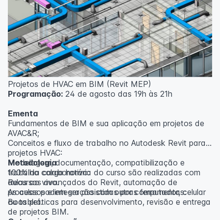
inscritos serão avisados ​​antecipadamente.
O IPETEC reserva-se o direito de não realizar o curso
caso não atinja o número mínimo de 20 inscritos.
Professor(a):
Gabriel Damasceno
Projetos de HVAC em BIM (Revit MEP)
Programação:
24 de agosto das 19h às 21h
Ementa
Fundamentos de BIM e sua aplicação em projetos de
AVAC&R;
Conceitos e fluxo de trabalho no Autodesk Revit para
projetos HVAC:
Modelagem, documentação, compatibilização e
Metodologia
trabalho colaborativo:
100% da carga horária do curso são realizadas com
Recursos avançados do Revit, automação de
aulas ao vivo.
processos e integração com outras ferramentas:
As aulas podem ser assistidas por computador, celular
Boas práticas para desenvolvimento, revisão e entrega
ou tablet.
de projetos BIM.