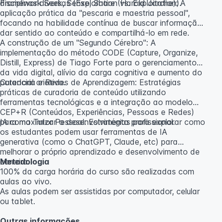
disciplinas diversas (Exploration vs. Exploitation).
Framework Seek, Sense, Share (Harold Jarche): A
aplicação prática da "pescaria e maestria pessoal",
focando na habilidade contínua de buscar informação,
dar sentido ao conteúdo e compartilhá-lo em rede.
A construção de um "Segundo Cérebro": A
implementação do método CODE (Capture, Organize,
Distill, Express) de Tiago Forte para o gerenciamento
da vida digital, alívio da carga cognitiva e aumento do
potencial criativo.
Curadoria e Redes de Aprendizagem: Estratégias
práticas de curadoria de conteúdo utilizando
ferramentas tecnológicas e a integração ao modelo
CEP+R (Conteúdos, Experiências, Pessoas e Redes)
para maximizar o desenvolvimento profissional.
IA como Tutor Pessoal: Estratégias para explorar como
os estudantes podem usar ferramentas de IA
generativa (como o ChatGPT, Claude, etc) para
melhorar o próprio aprendizado e desenvolvimento de
carreira.
Metodologia
100% da carga horária do curso são realizadas com
aulas ao vivo.
As aulas podem ser assistidas por computador, celular
ou tablet.
Outras informações