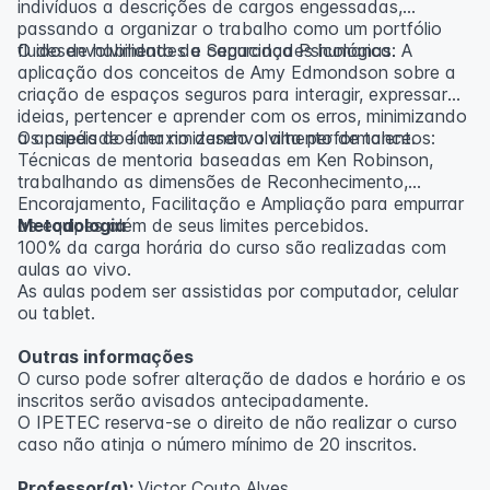
indivíduos a descrições de cargos engessadas,
passando a organizar o trabalho como um portfólio
fluido de habilidades e capacidades humanas.
O desenvolvimento da Segurança Psicológica: A
aplicação dos conceitos de Amy Edmondson sobre a
criação de espaços seguros para interagir, expressar
ideias, pertencer e aprender com os erros, minimizando
a ansiedade e maximizando a alta performance.
Os papéis do líder no desenvolvimento de talentos:
Técnicas de mentoria baseadas em Ken Robinson,
trabalhando as dimensões de Reconhecimento,
Encorajamento, Facilitação e Ampliação para empurrar
as equipes além de seus limites percebidos.
Metodologia
100% da carga horária do curso são realizadas com
aulas ao vivo.
As aulas podem ser assistidas por computador, celular
ou tablet.
Outras informações
O curso pode sofrer alteração de dados e horário e os
inscritos serão avisados ​​antecipadamente.
O IPETEC reserva-se o direito de não realizar o curso
caso não atinja o número mínimo de 20 inscritos.
Professor(a):
Victor Couto Alves