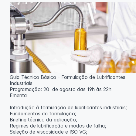
aulas ao vivo.
Outras informações
O curso pode sofrer alteração de dados e horário e os
inscritos serão avisados ​​antecipadamente.
O IPETEC reserva-se o direito de não realizar o curso
caso não atinja o número mínimo de 20 inscritos.
Professora:
Rosana Ravaglia
Guia Técnico Básico - Formulação de Lubrificantes
Industriais
Programação: 20 de agosto das 19h às 22h
Ementa
Introdução à formulação de lubrificantes industriais;
Fundamentos da formulação;
Briefing técnico da aplicação;
Regimes de lubrificação e modos de falha;
Seleção de viscosidade e ISO VG;