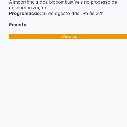
A importância dos biocombustíveis no processo de
descarbonização
Programação:
18 de agosto das 19h às 22h
Ementa
Classificação dos biocombustíveis. Culturas para
Ver mais
produção de biocombustíveis.
Tecnologias de produção de etanol e bioetanol.
Tecnologias de produção de biodiesel.
Conceitos sobre biomassa de florestas energéticas.
Conceitos e fontes geradoras de biogás: Aterro
sanitário, estações de tratamento de esgoto e resíduos
agrícolas.
Biodigestores.
Usos e aplicações dos subprodutos da biodigestão.
Identificação das barreiras atuais à penetração de
tecnologia para biomassa; Biocombustíveis e transição
ecológica.
Metodologia
100% da carga horária do curso são realizadas com