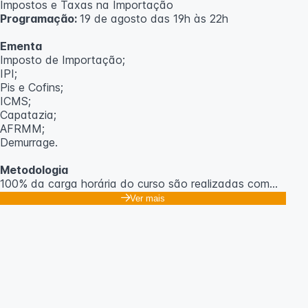
Impostos e Taxas na Importação
Programação:
19 de agosto das 19h às 22h
Ementa
Imposto de Importação;
IPI;
Pis e Cofins;
ICMS;
Capatazia;
AFRMM;
Demurrage.
Metodologia
100% da carga horária do curso são realizadas com
aulas ao vivo.
Ver mais
As aulas podem ser assistidas por computador, celular
ou tablet.
Outras informações
O curso pode sofrer alteração de dados e horário e os
inscritos serão avisados ​​antecipadamente.
O IPETEC reserva-se o direito de não realizar o curso
caso não atinja o número mínimo de 20 inscritos.