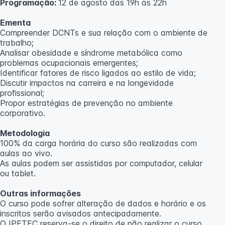
Programação:
12 de agosto das 19h às 22h
Ementa
Compreender DCNTs e sua relação com o ambiente de
trabalho;
Analisar obesidade e síndrome metabólica como
problemas ocupacionais emergentes;
Identificar fatores de risco ligados ao estilo de vida;
Discutir impactos na carreira e na longevidade
profissional;
Propor estratégias de prevenção no ambiente
corporativo.
Metodologia
100% da carga horária do curso são realizadas com
aulas ao vivo.
As aulas podem ser assistidas por computador, celular
ou tablet.
Outras informações
O curso pode sofrer alteração de dados e horário e os
inscritos serão avisados ​​antecipadamente.
O IPETEC reserva-se o direito de não realizar o curso