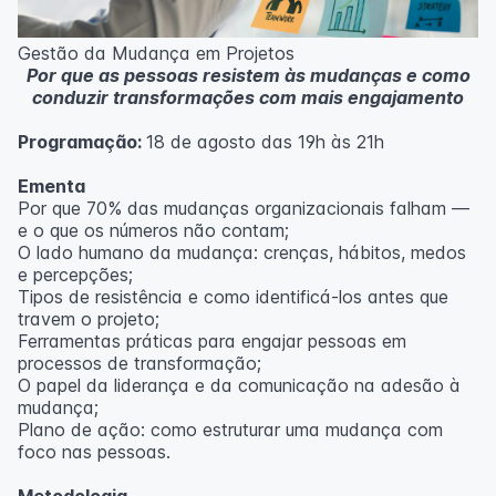
Metodologia
100% da carga horária do curso são realizadas com
Gestão da Mudança em Projetos
aulas ao vivo.
Por que as pessoas resistem às mudanças e como
As aulas podem ser assistidas por computador, celular
conduzir transformações com mais engajamento
ou tablet.
Programação:
18 de agosto das 19h às 21h
Outras informações
O curso pode sofrer alteração de dados e horário e os
Ementa
inscritos serão avisados ​​antecipadamente.
Por que 70% das mudanças organizacionais falham —
O IPETEC reserva-se o direito de não realizar o curso
e o que os números não contam;
caso não atinja o número mínimo de 20 inscritos.
O lado humano da mudança: crenças, hábitos, medos
e percepções;
Professor(a):
Fernanda Govea Souto
Tipos de resistência e como identificá-los antes que
travem o projeto;
Ferramentas práticas para engajar pessoas em
processos de transformação;
O papel da liderança e da comunicação na adesão à
mudança;
Plano de ação: como estruturar uma mudança com
foco nas pessoas.