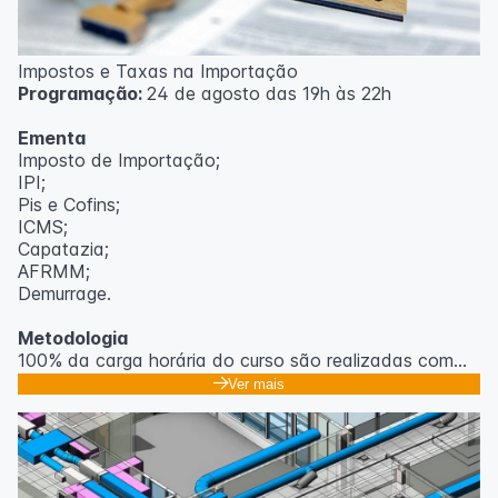
Impostos e Taxas na Importação
Programação:
24 de agosto das 19h às 22h
Ementa
Imposto de Importação;
IPI;
Pis e Cofins;
ICMS;
Capatazia;
AFRMM;
Demurrage.
Metodologia
100% da carga horária do curso são realizadas com
aulas ao vivo.
Ver mais
As aulas podem ser assistidas por computador, celular
ou tablet.
Outras informações
O curso pode sofrer alteração de dados e horário e os