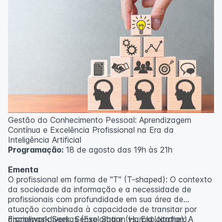
Gestão do Conhecimento Pessoal: Aprendizagem
Contínua e Excelência Profissional na Era da
Inteligência Artificial
Programação:
18 de agosto das 19h às 21h
Ementa
O profissional em forma de "T" (T-shaped): O contexto
da sociedade da informação e a necessidade de
profissionais com profundidade em sua área de
atuação combinada à capacidade de transitar por
disciplinas diversas (Exploration vs. Exploitation).
Framework Seek, Sense, Share (Harold Jarche): A