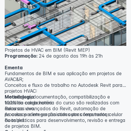
inscritos serão avisados ​​antecipadamente.
O IPETEC reserva-se o direito de não realizar o curso
caso não atinja o número mínimo de 20 inscritos.
Professor(a):
Gabriel Damasceno
Projetos de HVAC em BIM (Revit MEP)
Programação:
24 de agosto das 19h às 21h
Ementa
Fundamentos de BIM e sua aplicação em projetos de
AVAC&R;
Conceitos e fluxo de trabalho no Autodesk Revit para
projetos HVAC:
Modelagem, documentação, compatibilização e
Metodologia
trabalho colaborativo:
100% da carga horária do curso são realizadas com
Recursos avançados do Revit, automação de
aulas ao vivo.
processos e integração com outras ferramentas:
As aulas podem ser assistidas por computador, celular
Boas práticas para desenvolvimento, revisão e entrega
ou tablet.
de projetos BIM.