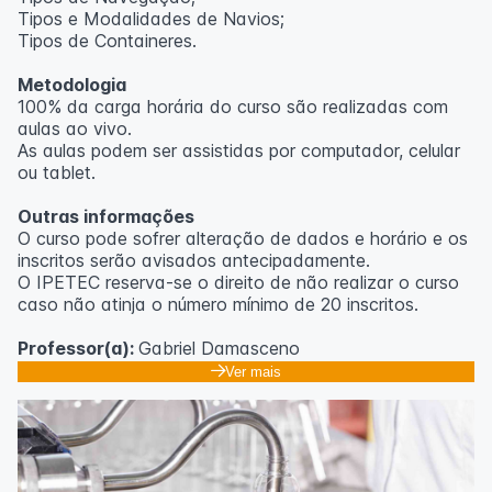
Tipos e Modalidades de Navios;
Outras informações
Tipos de Containeres.
O curso pode sofrer alteração de dados e horário e os
Metodologia
inscritos serão avisados ​​antecipadamente.
100% da carga horária do curso são realizadas com
O IPETEC reserva-se o direito de não realizar o curso
aulas ao vivo.
caso não atinja o número mínimo de 20 inscritos.
As aulas podem ser assistidas por computador, celular
ou tablet.
Professora:
Rosana Ravaglia
Outras informações
O curso pode sofrer alteração de dados e horário e os
inscritos serão avisados ​​antecipadamente.
O IPETEC reserva-se o direito de não realizar o curso
caso não atinja o número mínimo de 20 inscritos.
Professor(a):
Gabriel Damasceno
Ver mais