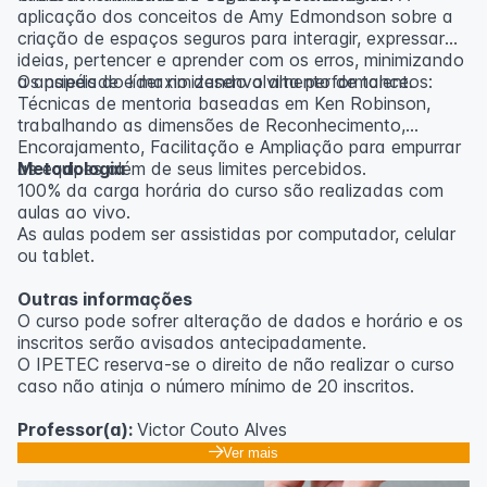
aplicação dos conceitos de Amy Edmondson sobre a
criação de espaços seguros para interagir, expressar
ideias, pertencer e aprender com os erros, minimizando
a ansiedade e maximizando a alta performance.
Os papéis do líder no desenvolvimento de talentos:
Técnicas de mentoria baseadas em Ken Robinson,
trabalhando as dimensões de Reconhecimento,
Encorajamento, Facilitação e Ampliação para empurrar
as equipes além de seus limites percebidos.
Metodologia
100% da carga horária do curso são realizadas com
aulas ao vivo.
As aulas podem ser assistidas por computador, celular
ou tablet.
Outras informações
O curso pode sofrer alteração de dados e horário e os
inscritos serão avisados ​​antecipadamente.
O IPETEC reserva-se o direito de não realizar o curso
caso não atinja o número mínimo de 20 inscritos.
Professor(a):
Victor Couto Alves
Ver mais