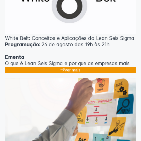
White Belt: Conceitos e Aplicações do Lean Seis Sigma
Programação:
26 de agosto das 19h às 21h
Ementa
O que é Lean Seis Sigma e por que as empresas mais
eficientes do mundo usam;
Ver mais
Os 8 desperdícios: aprendendo a enxergar o que
ninguém vê no dia a dia;
Introdução ao DMAIC: o roteiro para resolver
problemas com método;
Ferramentas essenciais: 5 Porquês, Ishikawa e voz do
cliente;
Casos práticos de melhoria em processos
administrativos e operacionais;
Próximos passos na jornada Lean Seis Sigma: do White
ao Black Belt.