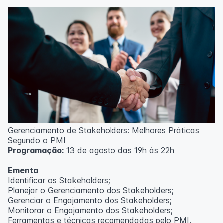
Técnicas de gerenciamento para melhoria de
resultados;
Método PDCA de gestão;
Técnicas de padronização do trabalho.
Metodologia
100% da carga horária do curso são realizadas com
aulas ao vivo.
As aulas podem ser assistidas por computador, celular
ou tablet.
Outras informações
Gerenciamento de Stakeholders: Melhores Práticas
O curso pode sofrer alteração de dados e horário e os
Segundo o PMI
inscritos serão avisados ​​antecipadamente.
Programação:
13 de agosto das 19h às 22h
O IPETEC reserva-se o direito de não realizar o curso
caso não atinja o número mínimo de 20 inscritos.
Ementa
Identificar os Stakeholders;
Professor(a):
Frederyck Teixeira
Planejar o Gerenciamento dos Stakeholders;
Gerenciar o Engajamento dos Stakeholders;
Monitorar o Engajamento dos Stakeholders;
Ferramentas e técnicas recomendadas pelo PMI.