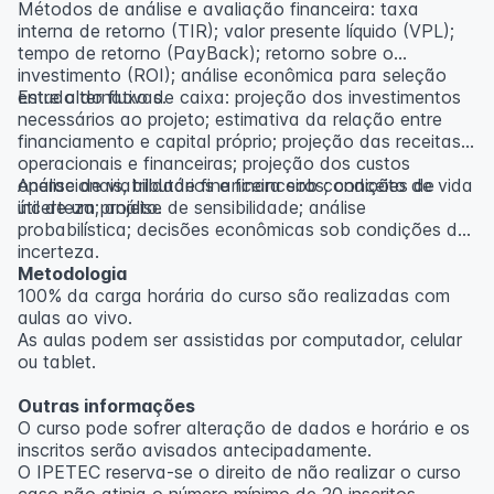
Métodos de análise e avaliação financeira: taxa
interna de retorno (TIR); valor presente líquido (VPL);
tempo de retorno (PayBack); retorno sobre o
investimento (ROI); análise econômica para seleção
entre alternativas.
Estudo do fluxo de caixa: projeção dos investimentos
necessários ao projeto; estimativa da relação entre
financiamento e capital próprio; projeção das receitas
operacionais e financeiras; projeção dos custos
operacionais, tributários e financeiros; conceito de vida
Análise de viabilidade financeira sob condições de
útil de um projeto.
incerteza; análise de sensibilidade; análise
probabilística; decisões econômicas sob condições de
incerteza.
Metodologia
100% da carga horária do curso são realizadas com
aulas ao vivo.
As aulas podem ser assistidas por computador, celular
ou tablet.
Outras informações
O curso pode sofrer alteração de dados e horário e os
inscritos serão avisados ​​antecipadamente.
O IPETEC reserva-se o direito de não realizar o curso