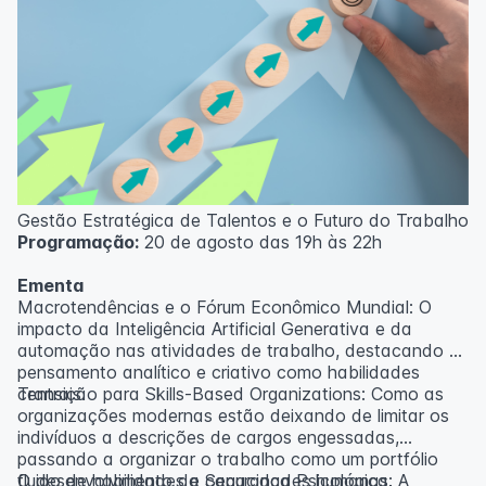
Gestão Estratégica de Talentos e o Futuro do Trabalho
Programação:
20 de agosto das 19h às 22h
Ementa
Macrotendências e o Fórum Econômico Mundial: O
impacto da Inteligência Artificial Generativa e da
automação nas atividades de trabalho, destacando o
pensamento analítico e criativo como habilidades
centrais.
Transição para Skills-Based Organizations: Como as
organizações modernas estão deixando de limitar os
indivíduos a descrições de cargos engessadas,
passando a organizar o trabalho como um portfólio
fluido de habilidades e capacidades humanas.
O desenvolvimento da Segurança Psicológica: A