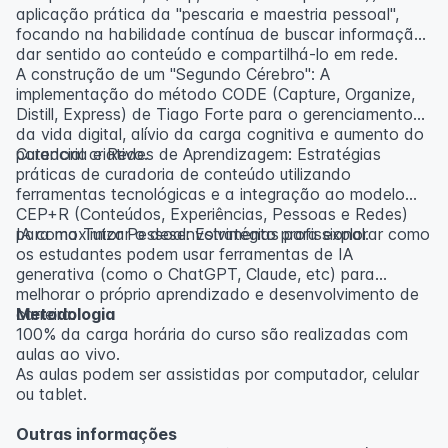
aplicação prática da "pescaria e maestria pessoal",
focando na habilidade contínua de buscar informação,
dar sentido ao conteúdo e compartilhá-lo em rede.
A construção de um "Segundo Cérebro": A
implementação do método CODE (Capture, Organize,
Distill, Express) de Tiago Forte para o gerenciamento
da vida digital, alívio da carga cognitiva e aumento do
potencial criativo.
Curadoria e Redes de Aprendizagem: Estratégias
práticas de curadoria de conteúdo utilizando
ferramentas tecnológicas e a integração ao modelo
CEP+R (Conteúdos, Experiências, Pessoas e Redes)
para maximizar o desenvolvimento profissional.
IA como Tutor Pessoal: Estratégias para explorar como
os estudantes podem usar ferramentas de IA
generativa (como o ChatGPT, Claude, etc) para
melhorar o próprio aprendizado e desenvolvimento de
carreira.
Metodologia
100% da carga horária do curso são realizadas com
aulas ao vivo.
As aulas podem ser assistidas por computador, celular
ou tablet.
Outras informações