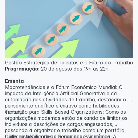
Gestão Estratégica de Talentos e o Futuro do Trabalho
Programação:
20 de agosto das 19h às 22h
Ementa
Macrotendências e o Fórum Econômico Mundial: O
impacto da Inteligência Artificial Generativa e da
automação nas atividades de trabalho, destacando o
pensamento analítico e criativo como habilidades
centrais.
Transição para Skills-Based Organizations: Como as
organizações modernas estão deixando de limitar os
indivíduos a descrições de cargos engessadas,
passando a organizar o trabalho como um portfólio
fluido de habilidades e capacidades humanas.
O desenvolvimento da Segurança Psicológica: A