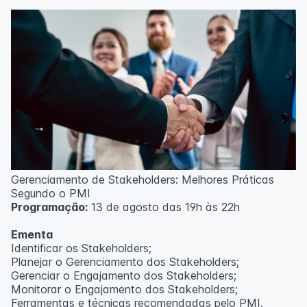
Técnicas de gerenciamento para melhoria de
resultados;
Método PDCA de gestão;
Técnicas de padronização do trabalho.
Metodologia
100% da carga horária do curso são realizadas com
aulas ao vivo.
As aulas podem ser assistidas por computador, celular
ou tablet.
Outras informações
Gerenciamento de Stakeholders: Melhores Práticas
O curso pode sofrer alteração de dados e horário e os
Segundo o PMI
inscritos serão avisados ​​antecipadamente.
Programação:
13 de agosto das 19h às 22h
O IPETEC reserva-se o direito de não realizar o curso
caso não atinja o número mínimo de 20 inscritos.
Ementa
Identificar os Stakeholders;
Professor(a):
Frederyck Teixeira
Planejar o Gerenciamento dos Stakeholders;
Gerenciar o Engajamento dos Stakeholders;
Monitorar o Engajamento dos Stakeholders;
Ferramentas e técnicas recomendadas pelo PMI.