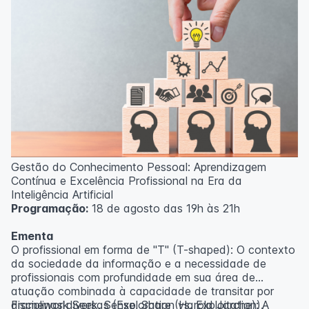
Gestão do Conhecimento Pessoal: Aprendizagem
Contínua e Excelência Profissional na Era da
Inteligência Artificial
Programação:
18 de agosto das 19h às 21h
Ementa
O profissional em forma de "T" (T-shaped): O contexto
da sociedade da informação e a necessidade de
profissionais com profundidade em sua área de
atuação combinada à capacidade de transitar por
disciplinas diversas (Exploration vs. Exploitation).
Framework Seek, Sense, Share (Harold Jarche): A