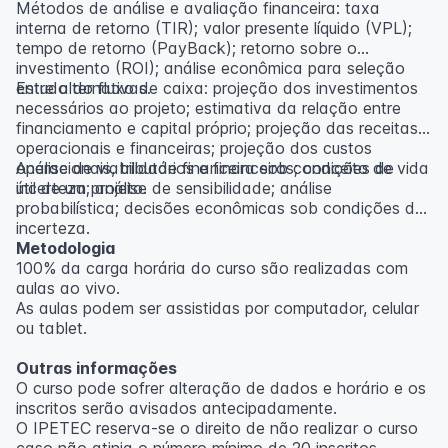
Métodos de análise e avaliação financeira: taxa
interna de retorno (TIR); valor presente líquido (VPL);
tempo de retorno (PayBack); retorno sobre o
investimento (ROI); análise econômica para seleção
entre alternativas.
Estudo do fluxo de caixa: projeção dos investimentos
necessários ao projeto; estimativa da relação entre
financiamento e capital próprio; projeção das receitas
operacionais e financeiras; projeção dos custos
operacionais, tributários e financeiros; conceito de vida
Análise de viabilidade financeira sob condições de
útil de um projeto.
incerteza; análise de sensibilidade; análise
probabilística; decisões econômicas sob condições de
incerteza.
Metodologia
100% da carga horária do curso são realizadas com
aulas ao vivo.
As aulas podem ser assistidas por computador, celular
ou tablet.
Outras informações
O curso pode sofrer alteração de dados e horário e os
inscritos serão avisados ​​antecipadamente.
O IPETEC reserva-se o direito de não realizar o curso