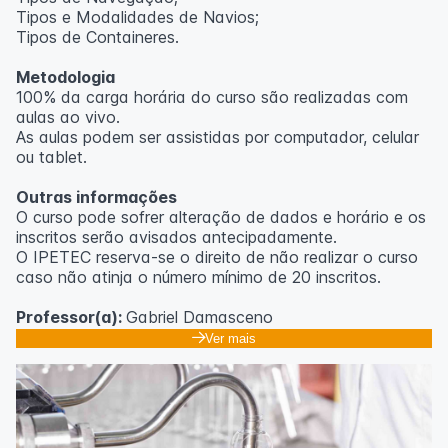
Tipos e Modalidades de Navios;
Outras informações
Tipos de Containeres.
O curso pode sofrer alteração de dados e horário e os
Metodologia
inscritos serão avisados ​​antecipadamente.
100% da carga horária do curso são realizadas com
O IPETEC reserva-se o direito de não realizar o curso
aulas ao vivo.
caso não atinja o número mínimo de 20 inscritos.
As aulas podem ser assistidas por computador, celular
ou tablet.
Professora:
Rosana Ravaglia
Outras informações
O curso pode sofrer alteração de dados e horário e os
inscritos serão avisados ​​antecipadamente.
O IPETEC reserva-se o direito de não realizar o curso
caso não atinja o número mínimo de 20 inscritos.
Professor(a):
Gabriel Damasceno
Ver mais