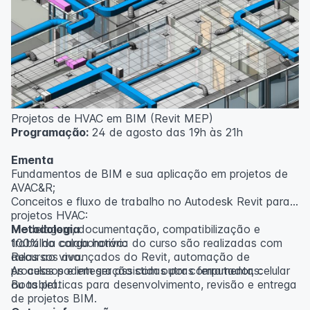
inscritos serão avisados ​​antecipadamente.
O IPETEC reserva-se o direito de não realizar o curso
caso não atinja o número mínimo de 20 inscritos.
Professor(a):
Gabriel Damasceno
Projetos de HVAC em BIM (Revit MEP)
Programação:
24 de agosto das 19h às 21h
Ementa
Fundamentos de BIM e sua aplicação em projetos de
AVAC&R;
Conceitos e fluxo de trabalho no Autodesk Revit para
projetos HVAC:
Modelagem, documentação, compatibilização e
Metodologia
trabalho colaborativo:
100% da carga horária do curso são realizadas com
Recursos avançados do Revit, automação de
aulas ao vivo.
processos e integração com outras ferramentas:
As aulas podem ser assistidas por computador, celular
Boas práticas para desenvolvimento, revisão e entrega
ou tablet.
de projetos BIM.