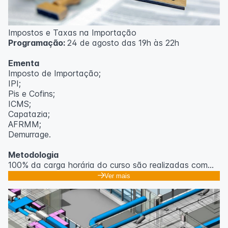
Impostos e Taxas na Importação
Programação:
24 de agosto das 19h às 22h
Ementa
Imposto de Importação;
IPI;
Pis e Cofins;
ICMS;
Capatazia;
AFRMM;
Demurrage.
Metodologia
100% da carga horária do curso são realizadas com
aulas ao vivo.
Ver mais
As aulas podem ser assistidas por computador, celular
ou tablet.
Outras informações
O curso pode sofrer alteração de dados e horário e os