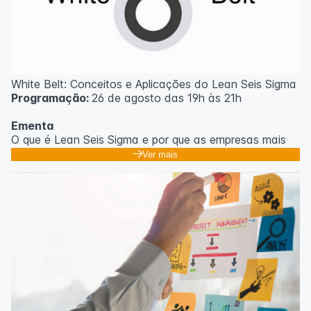
White Belt: Conceitos e Aplicações do Lean Seis Sigma
Programação:
26 de agosto das 19h às 21h
Ementa
O que é Lean Seis Sigma e por que as empresas mais
eficientes do mundo usam;
Ver mais
Os 8 desperdícios: aprendendo a enxergar o que
ninguém vê no dia a dia;
Introdução ao DMAIC: o roteiro para resolver
problemas com método;
Ferramentas essenciais: 5 Porquês, Ishikawa e voz do
cliente;
Casos práticos de melhoria em processos
administrativos e operacionais;
Próximos passos na jornada Lean Seis Sigma: do White
ao Black Belt.