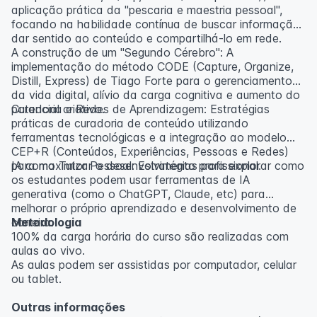
aplicação prática da "pescaria e maestria pessoal",
focando na habilidade contínua de buscar informação,
dar sentido ao conteúdo e compartilhá-lo em rede.
A construção de um "Segundo Cérebro": A
implementação do método CODE (Capture, Organize,
Distill, Express) de Tiago Forte para o gerenciamento
da vida digital, alívio da carga cognitiva e aumento do
potencial criativo.
Curadoria e Redes de Aprendizagem: Estratégias
práticas de curadoria de conteúdo utilizando
ferramentas tecnológicas e a integração ao modelo
CEP+R (Conteúdos, Experiências, Pessoas e Redes)
para maximizar o desenvolvimento profissional.
IA como Tutor Pessoal: Estratégias para explorar como
os estudantes podem usar ferramentas de IA
generativa (como o ChatGPT, Claude, etc) para
melhorar o próprio aprendizado e desenvolvimento de
carreira.
Metodologia
100% da carga horária do curso são realizadas com
aulas ao vivo.
As aulas podem ser assistidas por computador, celular
ou tablet.
Outras informações