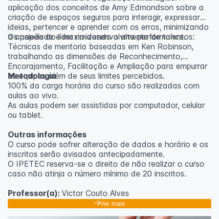
aplicação dos conceitos de Amy Edmondson sobre a
criação de espaços seguros para interagir, expressar
ideias, pertencer e aprender com os erros, minimizando
a ansiedade e maximizando a alta performance.
Os papéis do líder no desenvolvimento de talentos:
Técnicas de mentoria baseadas em Ken Robinson,
trabalhando as dimensões de Reconhecimento,
Encorajamento, Facilitação e Ampliação para empurrar
as equipes além de seus limites percebidos.
Metodologia
100% da carga horária do curso são realizadas com
aulas ao vivo.
As aulas podem ser assistidas por computador, celular
ou tablet.
Outras informações
O curso pode sofrer alteração de dados e horário e os
inscritos serão avisados ​​antecipadamente.
O IPETEC reserva-se o direito de não realizar o curso
caso não atinja o número mínimo de 20 inscritos.
Professor(a):
Victor Couto Alves
Ver mais