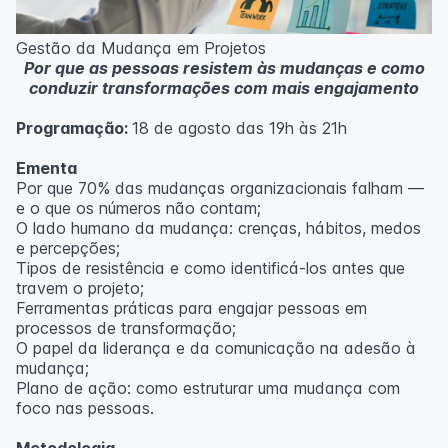
Metodologia
100% da carga horária do curso são realizadas com
Gestão da Mudança em Projetos
aulas ao vivo.
Por que as pessoas resistem às mudanças e como
As aulas podem ser assistidas por computador, celular
conduzir transformações com mais engajamento
ou tablet.
Programação:
18 de agosto das 19h às 21h
Outras informações
O curso pode sofrer alteração de dados e horário e os
Ementa
inscritos serão avisados ​​antecipadamente.
Por que 70% das mudanças organizacionais falham —
O IPETEC reserva-se o direito de não realizar o curso
e o que os números não contam;
caso não atinja o número mínimo de 20 inscritos.
O lado humano da mudança: crenças, hábitos, medos
e percepções;
Professor(a):
Fernanda Govea Souto
Tipos de resistência e como identificá-los antes que
travem o projeto;
Ferramentas práticas para engajar pessoas em
processos de transformação;
O papel da liderança e da comunicação na adesão à
mudança;
Plano de ação: como estruturar uma mudança com
foco nas pessoas.