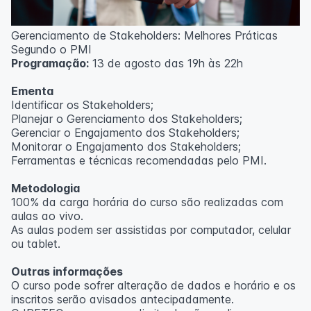
Outras informações
Gerenciamento de Stakeholders: Melhores Práticas
O curso pode sofrer alteração de dados e horário e os
Segundo o PMI
inscritos serão avisados ​​antecipadamente.
Programação:
13 de agosto das 19h às 22h
O IPETEC reserva-se o direito de não realizar o curso
caso não atinja o número mínimo de 20 inscritos.
Ementa
Identificar os Stakeholders;
Professor(a):
Frederyck Teixeira
Planejar o Gerenciamento dos Stakeholders;
Gerenciar o Engajamento dos Stakeholders;
Monitorar o Engajamento dos Stakeholders;
Ferramentas e técnicas recomendadas pelo PMI.
Metodologia
100% da carga horária do curso são realizadas com
aulas ao vivo.
As aulas podem ser assistidas por computador, celular
ou tablet.
Outras informações
O curso pode sofrer alteração de dados e horário e os
inscritos serão avisados ​​antecipadamente.