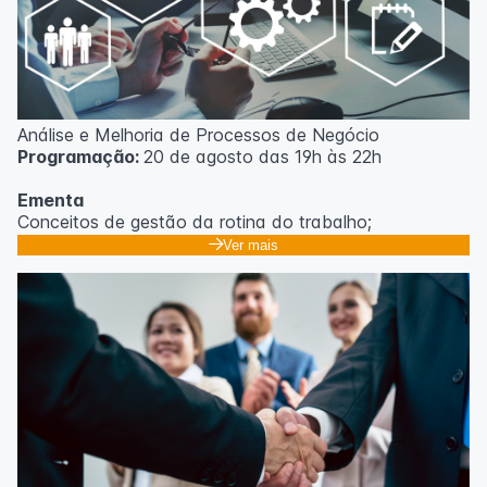
Análise e Melhoria de Processos de Negócio
Programação:
20 de agosto das 19h às 22h
Ementa
Conceitos de gestão da rotina do trabalho;
Promoção de mudanças através do 5S;
Ver mais
Técnicas de gerenciamento para melhoria de
resultados;
Método PDCA de gestão;
Técnicas de padronização do trabalho.
Metodologia
100% da carga horária do curso são realizadas com
aulas ao vivo.
As aulas podem ser assistidas por computador, celular
ou tablet.