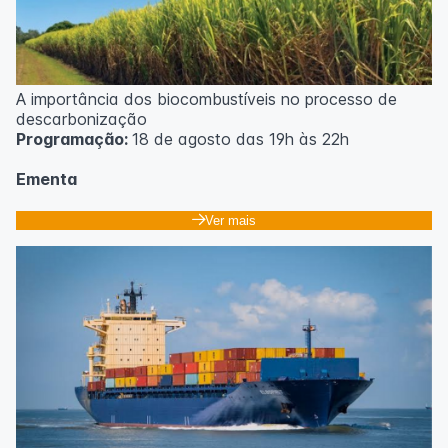
A importância dos biocombustíveis no processo de
descarbonização
Programação:
18 de agosto das 19h às 22h
Ementa
Classificação dos biocombustíveis. Culturas para
Ver mais
produção de biocombustíveis.
Tecnologias de produção de etanol e bioetanol.
Tecnologias de produção de biodiesel.
Conceitos sobre biomassa de florestas energéticas.
Conceitos e fontes geradoras de biogás: Aterro
sanitário, estações de tratamento de esgoto e resíduos
agrícolas.
Biodigestores.
Usos e aplicações dos subprodutos da biodigestão.
Identificação das barreiras atuais à penetração de
tecnologia para biomassa; Biocombustíveis e transição