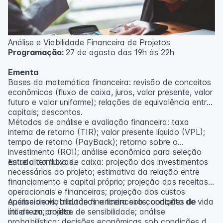
Análise e Viabilidade Financeira de Projetos
Programação:
27 de agosto das 19h às 22h
Ementa
Bases da matemática financeira: revisão de conceitos
econômicos (fluxo de caixa, juros, valor presente, valor
futuro e valor uniforme); relações de equivalência entre
capitais; descontos.
Métodos de análise e avaliação financeira: taxa
interna de retorno (TIR); valor presente líquido (VPL);
tempo de retorno (PayBack); retorno sobre o
investimento (ROI); análise econômica para seleção
entre alternativas.
Estudo do fluxo de caixa: projeção dos investimentos
necessários ao projeto; estimativa da relação entre
financiamento e capital próprio; projeção das receitas
operacionais e financeiras; projeção dos custos
operacionais, tributários e financeiros; conceito de vida
Análise de viabilidade financeira sob condições de
útil de um projeto.
incerteza; análise de sensibilidade; análise
probabilística; decisões econômicas sob condições de