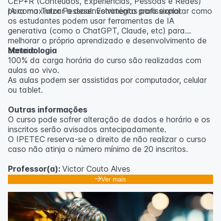
CEP+R (Conteúdos, Experiências, Pessoas e Redes)
para maximizar o desenvolvimento profissional.
IA como Tutor Pessoal: Estratégias para explorar como
os estudantes podem usar ferramentas de IA
generativa (como o ChatGPT, Claude, etc) para
melhorar o próprio aprendizado e desenvolvimento de
carreira.
Metodologia
100% da carga horária do curso são realizadas com
aulas ao vivo.
As aulas podem ser assistidas por computador, celular
ou tablet.
Outras informações
O curso pode sofrer alteração de dados e horário e os
inscritos serão avisados ​​antecipadamente.
O IPETEC reserva-se o direito de não realizar o curso
caso não atinja o número mínimo de 20 inscritos.
Professor(a):
Victor Couto Alves
Ver mais