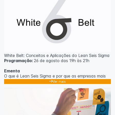
White Belt: Conceitos e Aplicações do Lean Seis Sigma
Programação:
26 de agosto das 19h às 21h
Ementa
O que é Lean Seis Sigma e por que as empresas mais
eficientes do mundo usam;
Ver mais
Os 8 desperdícios: aprendendo a enxergar o que
ninguém vê no dia a dia;
Introdução ao DMAIC: o roteiro para resolver
problemas com método;
Ferramentas essenciais: 5 Porquês, Ishikawa e voz do
cliente;