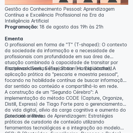
Gestão do Conhecimento Pessoal: Aprendizagem
Contínua e Excelência Profissional na Era da
Inteligência Artificial
Programação:
18 de agosto das 19h às 21h
Ementa
O profissional em forma de "T" (T-shaped): O contexto
da sociedade da informação e a necessidade de
profissionais com profundidade em sua área de
atuação combinada à capacidade de transitar por
disciplinas diversas (Exploration vs. Exploitation).
Framework Seek, Sense, Share (Harold Jarche): A
aplicação prática da "pescaria e maestria pessoal",
focando na habilidade contínua de buscar informação,
dar sentido ao conteúdo e compartilhá-lo em rede.
A construção de um "Segundo Cérebro": A
implementação do método CODE (Capture, Organize,
Distill, Express) de Tiago Forte para o gerenciamento
da vida digital, alívio da carga cognitiva e aumento do
potencial criativo.
Curadoria e Redes de Aprendizagem: Estratégias
práticas de curadoria de conteúdo utilizando
ferramentas tecnológicas e a integração ao modelo