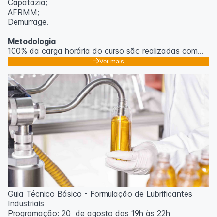
Capatazia;
AFRMM;
Demurrage.
Metodologia
100% da carga horária do curso são realizadas com
aulas ao vivo.
Ver mais
As aulas podem ser assistidas por computador, celular
ou tablet.
Outras informações
O curso pode sofrer alteração de dados e horário e os
inscritos serão avisados ​​antecipadamente.
O IPETEC reserva-se o direito de não realizar o curso
caso não atinja o número mínimo de 20 inscritos.
Professor(a):
Gabriel Damasceno
Guia Técnico Básico - Formulação de Lubrificantes
Industriais
Programação: 20 de agosto das 19h às 22h