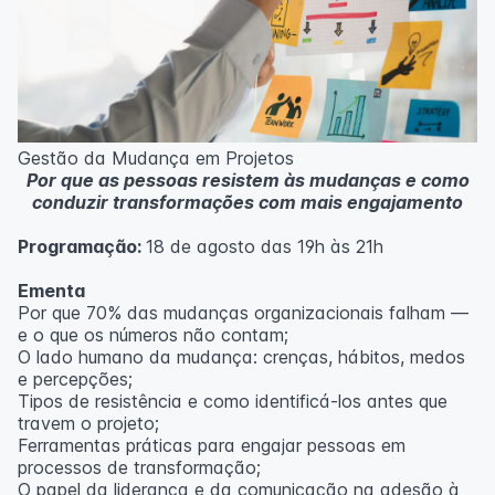
Casos práticos de melhoria em processos
administrativos e operacionais;
Próximos passos na jornada Lean Seis Sigma: do White
ao Black Belt.
Metodologia
100% da carga horária do curso são realizadas com
Gestão da Mudança em Projetos
aulas ao vivo.
Por que as pessoas resistem às mudanças e como
As aulas podem ser assistidas por computador, celular
conduzir transformações com mais engajamento
ou tablet.
Programação:
18 de agosto das 19h às 21h
Outras informações
O curso pode sofrer alteração de dados e horário e os
Ementa
inscritos serão avisados ​​antecipadamente.
Por que 70% das mudanças organizacionais falham —
O IPETEC reserva-se o direito de não realizar o curso
e o que os números não contam;
caso não atinja o número mínimo de 20 inscritos.
O lado humano da mudança: crenças, hábitos, medos
e percepções;
Professor(a):
Fernanda Govea Souto
Tipos de resistência e como identificá-los antes que
travem o projeto;
Ferramentas práticas para engajar pessoas em
processos de transformação;
O papel da liderança e da comunicação na adesão à