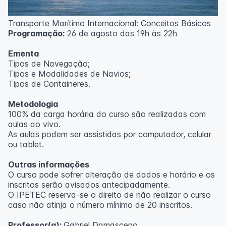
ecológica.
Transporte Marítimo Internacional: Conceitos Básicos
Metodologia
Programação:
26 de agosto das 19h às 22h
100% da carga horária do curso são realizadas com
Ementa
aulas ao vivo.
Tipos de Navegação;
Tipos e Modalidades de Navios;
Outras informações
Tipos de Containeres.
O curso pode sofrer alteração de dados e horário e os
Metodologia
inscritos serão avisados ​​antecipadamente.
100% da carga horária do curso são realizadas com
O IPETEC reserva-se o direito de não realizar o curso
aulas ao vivo.
caso não atinja o número mínimo de 20 inscritos.
As aulas podem ser assistidas por computador, celular
ou tablet.
Professora:
Rosana Ravaglia
Outras informações
O curso pode sofrer alteração de dados e horário e os
inscritos serão avisados ​​antecipadamente.
O IPETEC reserva-se o direito de não realizar o curso
caso não atinja o número mínimo de 20 inscritos.
Professor(a):
Gabriel Damasceno