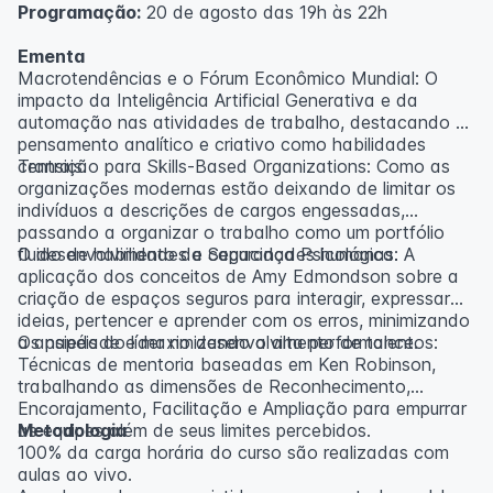
Programação:
20 de agosto das 19h às 22h
Ementa
Macrotendências e o Fórum Econômico Mundial: O
impacto da Inteligência Artificial Generativa e da
automação nas atividades de trabalho, destacando o
pensamento analítico e criativo como habilidades
centrais.
Transição para Skills-Based Organizations: Como as
organizações modernas estão deixando de limitar os
indivíduos a descrições de cargos engessadas,
passando a organizar o trabalho como um portfólio
fluido de habilidades e capacidades humanas.
O desenvolvimento da Segurança Psicológica: A
aplicação dos conceitos de Amy Edmondson sobre a
criação de espaços seguros para interagir, expressar
ideias, pertencer e aprender com os erros, minimizando
a ansiedade e maximizando a alta performance.
Os papéis do líder no desenvolvimento de talentos:
Técnicas de mentoria baseadas em Ken Robinson,
trabalhando as dimensões de Reconhecimento,
Encorajamento, Facilitação e Ampliação para empurrar
as equipes além de seus limites percebidos.
Metodologia
100% da carga horária do curso são realizadas com
aulas ao vivo.