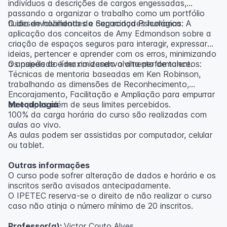
indivíduos a descrições de cargos engessadas,
passando a organizar o trabalho como um portfólio
fluido de habilidades e capacidades humanas.
O desenvolvimento da Segurança Psicológica: A
aplicação dos conceitos de Amy Edmondson sobre a
criação de espaços seguros para interagir, expressar
ideias, pertencer e aprender com os erros, minimizando
a ansiedade e maximizando a alta performance.
Os papéis do líder no desenvolvimento de talentos:
Técnicas de mentoria baseadas em Ken Robinson,
trabalhando as dimensões de Reconhecimento,
Encorajamento, Facilitação e Ampliação para empurrar
as equipes além de seus limites percebidos.
Metodologia
100% da carga horária do curso são realizadas com
aulas ao vivo.
As aulas podem ser assistidas por computador, celular
ou tablet.
Outras informações
O curso pode sofrer alteração de dados e horário e os
inscritos serão avisados ​​antecipadamente.
O IPETEC reserva-se o direito de não realizar o curso
caso não atinja o número mínimo de 20 inscritos.
Professor(a):
Victor Couto Alves