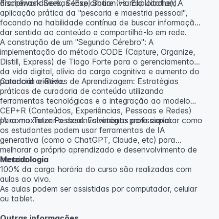
disciplinas diversas (Exploration vs. Exploitation).
Framework Seek, Sense, Share (Harold Jarche): A
aplicação prática da "pescaria e maestria pessoal",
focando na habilidade contínua de buscar informação,
dar sentido ao conteúdo e compartilhá-lo em rede.
A construção de um "Segundo Cérebro": A
implementação do método CODE (Capture, Organize,
Distill, Express) de Tiago Forte para o gerenciamento
da vida digital, alívio da carga cognitiva e aumento do
potencial criativo.
Curadoria e Redes de Aprendizagem: Estratégias
práticas de curadoria de conteúdo utilizando
ferramentas tecnológicas e a integração ao modelo
CEP+R (Conteúdos, Experiências, Pessoas e Redes)
para maximizar o desenvolvimento profissional.
IA como Tutor Pessoal: Estratégias para explorar como
os estudantes podem usar ferramentas de IA
generativa (como o ChatGPT, Claude, etc) para
melhorar o próprio aprendizado e desenvolvimento de
carreira.
Metodologia
100% da carga horária do curso são realizadas com
aulas ao vivo.
As aulas podem ser assistidas por computador, celular
ou tablet.
Outras informações