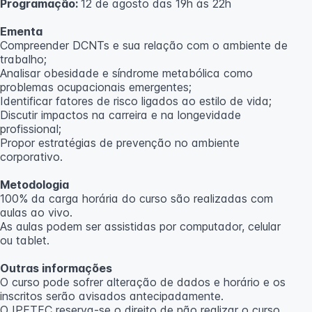
Programação:
12 de agosto das 19h às 22h
Ementa
Compreender DCNTs e sua relação com o ambiente de
trabalho;
Analisar obesidade e síndrome metabólica como
problemas ocupacionais emergentes;
Identificar fatores de risco ligados ao estilo de vida;
Discutir impactos na carreira e na longevidade
profissional;
Propor estratégias de prevenção no ambiente
corporativo.
Metodologia
100% da carga horária do curso são realizadas com
aulas ao vivo.
As aulas podem ser assistidas por computador, celular
ou tablet.
Outras informações
O curso pode sofrer alteração de dados e horário e os
inscritos serão avisados ​​antecipadamente.
O IPETEC reserva-se o direito de não realizar o curso