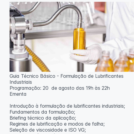
aulas ao vivo.
Outras informações
O curso pode sofrer alteração de dados e horário e os
inscritos serão avisados ​​antecipadamente.
O IPETEC reserva-se o direito de não realizar o curso
caso não atinja o número mínimo de 20 inscritos.
Professora:
Rosana Ravaglia
Guia Técnico Básico - Formulação de Lubrificantes
Industriais
Programação: 20 de agosto das 19h às 22h
Ementa
Introdução à formulação de lubrificantes industriais;
Fundamentos da formulação;
Briefing técnico da aplicação;
Regimes de lubrificação e modos de falha;
Seleção de viscosidade e ISO VG;