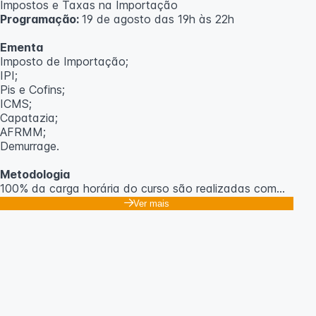
Impostos e Taxas na Importação
Programação:
19 de agosto das 19h às 22h
Ementa
Imposto de Importação;
IPI;
Pis e Cofins;
ICMS;
Capatazia;
AFRMM;
Demurrage.
Metodologia
100% da carga horária do curso são realizadas com
aulas ao vivo.
Ver mais
As aulas podem ser assistidas por computador, celular
ou tablet.
Outras informações
O curso pode sofrer alteração de dados e horário e os
inscritos serão avisados ​​antecipadamente.
O IPETEC reserva-se o direito de não realizar o curso
caso não atinja o número mínimo de 20 inscritos.