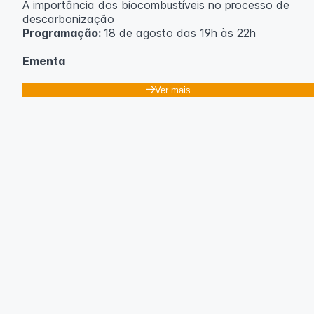
A importância dos biocombustíveis no processo de
descarbonização
Programação:
18 de agosto das 19h às 22h
Ementa
Classificação dos biocombustíveis. Culturas para
Ver mais
produção de biocombustíveis.
Tecnologias de produção de etanol e bioetanol.
Tecnologias de produção de biodiesel.
Conceitos sobre biomassa de florestas energéticas.
Conceitos e fontes geradoras de biogás: Aterro
sanitário, estações de tratamento de esgoto e resíduos
agrícolas.
Biodigestores.
Usos e aplicações dos subprodutos da biodigestão.
Identificação das barreiras atuais à penetração de
tecnologia para biomassa; Biocombustíveis e transição
ecológica.
Metodologia
100% da carga horária do curso são realizadas com