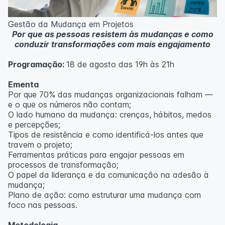
Metodologia
100% da carga horária do curso são realizadas com
Gestão da Mudança em Projetos
aulas ao vivo.
Por que as pessoas resistem às mudanças e como
As aulas podem ser assistidas por computador, celular
conduzir transformações com mais engajamento
ou tablet.
Programação:
18 de agosto das 19h às 21h
Outras informações
O curso pode sofrer alteração de dados e horário e os
Ementa
inscritos serão avisados ​​antecipadamente.
Por que 70% das mudanças organizacionais falham —
O IPETEC reserva-se o direito de não realizar o curso
e o que os números não contam;
caso não atinja o número mínimo de 20 inscritos.
O lado humano da mudança: crenças, hábitos, medos
e percepções;
Professor(a):
Fernanda Govea Souto
Tipos de resistência e como identificá-los antes que
travem o projeto;
Ferramentas práticas para engajar pessoas em
processos de transformação;
O papel da liderança e da comunicação na adesão à
mudança;
Plano de ação: como estruturar uma mudança com
foco nas pessoas.