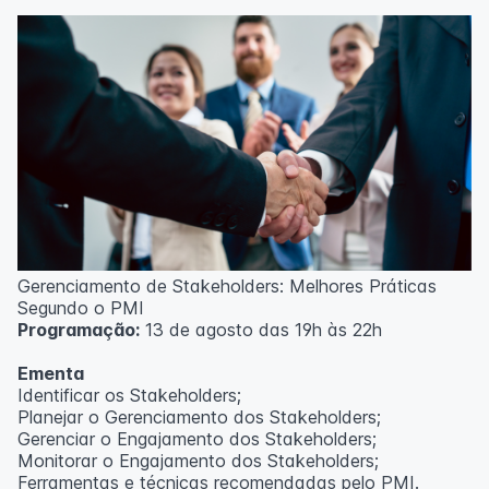
Técnicas de gerenciamento para melhoria de
resultados;
Método PDCA de gestão;
Técnicas de padronização do trabalho.
Metodologia
100% da carga horária do curso são realizadas com
aulas ao vivo.
As aulas podem ser assistidas por computador, celular
ou tablet.
Outras informações
Gerenciamento de Stakeholders: Melhores Práticas
O curso pode sofrer alteração de dados e horário e os
Segundo o PMI
inscritos serão avisados ​​antecipadamente.
Programação:
13 de agosto das 19h às 22h
O IPETEC reserva-se o direito de não realizar o curso
caso não atinja o número mínimo de 20 inscritos.
Ementa
Identificar os Stakeholders;
Professor(a):
Frederyck Teixeira
Planejar o Gerenciamento dos Stakeholders;
Gerenciar o Engajamento dos Stakeholders;
Monitorar o Engajamento dos Stakeholders;
Ferramentas e técnicas recomendadas pelo PMI.