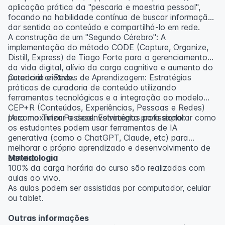
aplicação prática da "pescaria e maestria pessoal",
focando na habilidade contínua de buscar informação,
dar sentido ao conteúdo e compartilhá-lo em rede.
A construção de um "Segundo Cérebro": A
implementação do método CODE (Capture, Organize,
Distill, Express) de Tiago Forte para o gerenciamento
da vida digital, alívio da carga cognitiva e aumento do
potencial criativo.
Curadoria e Redes de Aprendizagem: Estratégias
práticas de curadoria de conteúdo utilizando
ferramentas tecnológicas e a integração ao modelo
CEP+R (Conteúdos, Experiências, Pessoas e Redes)
para maximizar o desenvolvimento profissional.
IA como Tutor Pessoal: Estratégias para explorar como
os estudantes podem usar ferramentas de IA
generativa (como o ChatGPT, Claude, etc) para
melhorar o próprio aprendizado e desenvolvimento de
carreira.
Metodologia
100% da carga horária do curso são realizadas com
aulas ao vivo.
As aulas podem ser assistidas por computador, celular
ou tablet.
Outras informações