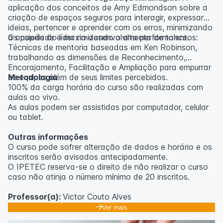
aplicação dos conceitos de Amy Edmondson sobre a
criação de espaços seguros para interagir, expressar
ideias, pertencer e aprender com os erros, minimizando
a ansiedade e maximizando a alta performance.
Os papéis do líder no desenvolvimento de talentos:
Técnicas de mentoria baseadas em Ken Robinson,
trabalhando as dimensões de Reconhecimento,
Encorajamento, Facilitação e Ampliação para empurrar
as equipes além de seus limites percebidos.
Metodologia
100% da carga horária do curso são realizadas com
aulas ao vivo.
As aulas podem ser assistidas por computador, celular
ou tablet.
Outras informações
O curso pode sofrer alteração de dados e horário e os
inscritos serão avisados ​​antecipadamente.
O IPETEC reserva-se o direito de não realizar o curso
caso não atinja o número mínimo de 20 inscritos.
Professor(a):
Victor Couto Alves
Ver mais