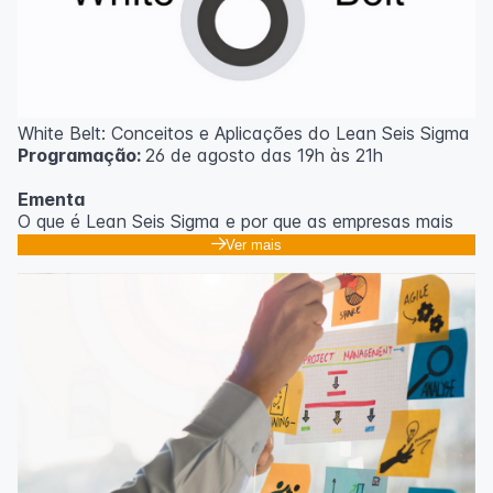
White Belt: Conceitos e Aplicações do Lean Seis Sigma
Programação:
26 de agosto das 19h às 21h
Ementa
O que é Lean Seis Sigma e por que as empresas mais
eficientes do mundo usam;
Ver mais
Os 8 desperdícios: aprendendo a enxergar o que
ninguém vê no dia a dia;
Introdução ao DMAIC: o roteiro para resolver
problemas com método;
Ferramentas essenciais: 5 Porquês, Ishikawa e voz do
cliente;
Casos práticos de melhoria em processos
administrativos e operacionais;
Próximos passos na jornada Lean Seis Sigma: do White
ao Black Belt.