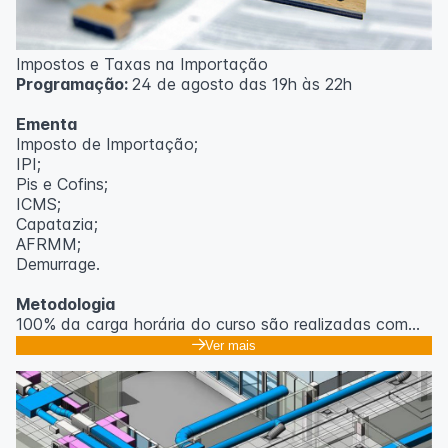
Impostos e Taxas na Importação
Programação:
24 de agosto das 19h às 22h
Ementa
Imposto de Importação;
IPI;
Pis e Cofins;
ICMS;
Capatazia;
AFRMM;
Demurrage.
Metodologia
100% da carga horária do curso são realizadas com
aulas ao vivo.
Ver mais
As aulas podem ser assistidas por computador, celular
ou tablet.
Outras informações
O curso pode sofrer alteração de dados e horário e os