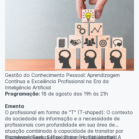
Gestão do Conhecimento Pessoal: Aprendizagem
Contínua e Excelência Profissional na Era da
Inteligência Artificial
Programação:
18 de agosto das 19h às 21h
Ementa
O profissional em forma de "T" (T-shaped): O contexto
da sociedade da informação e a necessidade de
profissionais com profundidade em sua área de
atuação combinada à capacidade de transitar por
disciplinas diversas (Exploration vs. Exploitation).
Framework Seek, Sense, Share (Harold Jarche): A