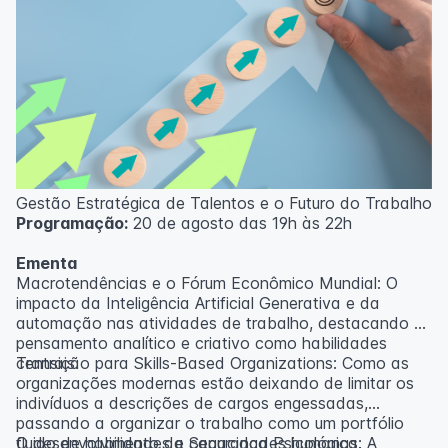
Gestão Estratégica de Talentos e o Futuro do Trabalho
Programação:
20 de agosto das 19h às 22h
Ementa
Macrotendências e o Fórum Econômico Mundial: O
impacto da Inteligência Artificial Generativa e da
automação nas atividades de trabalho, destacando o
pensamento analítico e criativo como habilidades
centrais.
Transição para Skills-Based Organizations: Como as
organizações modernas estão deixando de limitar os
indivíduos a descrições de cargos engessadas,
passando a organizar o trabalho como um portfólio
fluido de habilidades e capacidades humanas.
O desenvolvimento da Segurança Psicológica: A