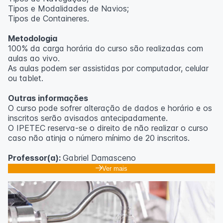
Tipos e Modalidades de Navios;
Outras informações
Tipos de Containeres.
O curso pode sofrer alteração de dados e horário e os
Metodologia
inscritos serão avisados ​​antecipadamente.
100% da carga horária do curso são realizadas com
O IPETEC reserva-se o direito de não realizar o curso
aulas ao vivo.
caso não atinja o número mínimo de 20 inscritos.
As aulas podem ser assistidas por computador, celular
ou tablet.
Professora:
Rosana Ravaglia
Outras informações
O curso pode sofrer alteração de dados e horário e os
inscritos serão avisados ​​antecipadamente.
O IPETEC reserva-se o direito de não realizar o curso
caso não atinja o número mínimo de 20 inscritos.
Professor(a):
Gabriel Damasceno
Ver mais