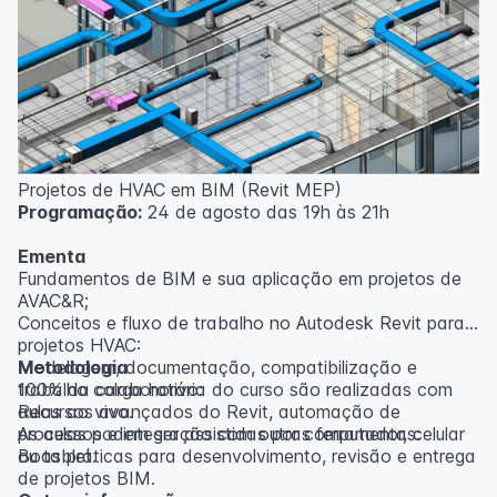
inscritos serão avisados ​​antecipadamente.
O IPETEC reserva-se o direito de não realizar o curso
caso não atinja o número mínimo de 20 inscritos.
Professor(a):
Gabriel Damasceno
Projetos de HVAC em BIM (Revit MEP)
Programação:
24 de agosto das 19h às 21h
Ementa
Fundamentos de BIM e sua aplicação em projetos de
AVAC&R;
Conceitos e fluxo de trabalho no Autodesk Revit para
projetos HVAC:
Modelagem, documentação, compatibilização e
Metodologia
trabalho colaborativo:
100% da carga horária do curso são realizadas com
Recursos avançados do Revit, automação de
aulas ao vivo.
processos e integração com outras ferramentas:
As aulas podem ser assistidas por computador, celular
Boas práticas para desenvolvimento, revisão e entrega
ou tablet.
de projetos BIM.