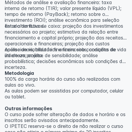
Métodos de análise e avaliação financeira: taxa
interna de retorno (TIR); valor presente líquido (VPL);
tempo de retorno (PayBack); retorno sobre o
investimento (ROI); análise econômica para seleção
entre alternativas.
Estudo do fluxo de caixa: projeção dos investimentos
necessários ao projeto; estimativa da relação entre
financiamento e capital próprio; projeção das receitas
operacionais e financeiras; projeção dos custos
operacionais, tributários e financeiros; conceito de vida
Análise de viabilidade financeira sob condições de
útil de um projeto.
incerteza; análise de sensibilidade; análise
probabilística; decisões econômicas sob condições de
incerteza.
Metodologia
100% da carga horária do curso são realizadas com
aulas ao vivo.
As aulas podem ser assistidas por computador, celular
ou tablet.
Outras informações
O curso pode sofrer alteração de dados e horário e os
inscritos serão avisados ​​antecipadamente.
O IPETEC reserva-se o direito de não realizar o curso