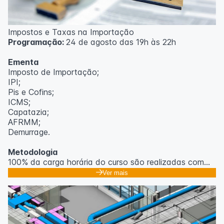
Impostos e Taxas na Importação
Programação:
24 de agosto das 19h às 22h
Ementa
Imposto de Importação;
IPI;
Pis e Cofins;
ICMS;
Capatazia;
AFRMM;
Demurrage.
Metodologia
100% da carga horária do curso são realizadas com
aulas ao vivo.
Ver mais
As aulas podem ser assistidas por computador, celular
ou tablet.
Outras informações
O curso pode sofrer alteração de dados e horário e os