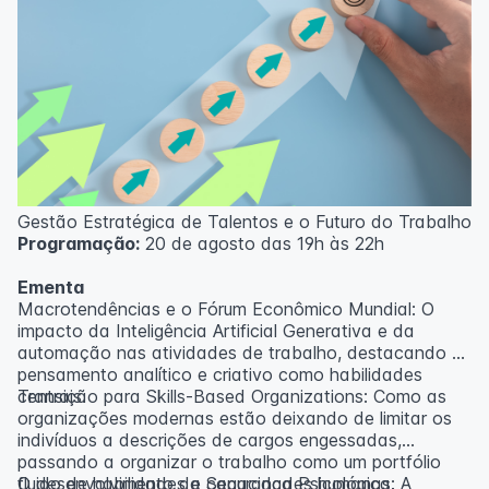
Gestão Estratégica de Talentos e o Futuro do Trabalho
Programação:
20 de agosto das 19h às 22h
Ementa
Macrotendências e o Fórum Econômico Mundial: O
impacto da Inteligência Artificial Generativa e da
automação nas atividades de trabalho, destacando o
pensamento analítico e criativo como habilidades
centrais.
Transição para Skills-Based Organizations: Como as
organizações modernas estão deixando de limitar os
indivíduos a descrições de cargos engessadas,
passando a organizar o trabalho como um portfólio
fluido de habilidades e capacidades humanas.
O desenvolvimento da Segurança Psicológica: A