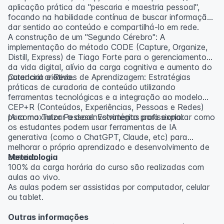
aplicação prática da "pescaria e maestria pessoal",
focando na habilidade contínua de buscar informação,
dar sentido ao conteúdo e compartilhá-lo em rede.
A construção de um "Segundo Cérebro": A
implementação do método CODE (Capture, Organize,
Distill, Express) de Tiago Forte para o gerenciamento
da vida digital, alívio da carga cognitiva e aumento do
potencial criativo.
Curadoria e Redes de Aprendizagem: Estratégias
práticas de curadoria de conteúdo utilizando
ferramentas tecnológicas e a integração ao modelo
CEP+R (Conteúdos, Experiências, Pessoas e Redes)
para maximizar o desenvolvimento profissional.
IA como Tutor Pessoal: Estratégias para explorar como
os estudantes podem usar ferramentas de IA
generativa (como o ChatGPT, Claude, etc) para
melhorar o próprio aprendizado e desenvolvimento de
carreira.
Metodologia
100% da carga horária do curso são realizadas com
aulas ao vivo.
As aulas podem ser assistidas por computador, celular
ou tablet.
Outras informações