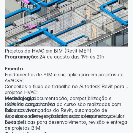
inscritos serão avisados ​​antecipadamente.
O IPETEC reserva-se o direito de não realizar o curso
caso não atinja o número mínimo de 20 inscritos.
Professor(a):
Gabriel Damasceno
Projetos de HVAC em BIM (Revit MEP)
Programação:
24 de agosto das 19h às 21h
Ementa
Fundamentos de BIM e sua aplicação em projetos de
AVAC&R;
Conceitos e fluxo de trabalho no Autodesk Revit para
projetos HVAC:
Modelagem, documentação, compatibilização e
Metodologia
trabalho colaborativo:
100% da carga horária do curso são realizadas com
Recursos avançados do Revit, automação de
aulas ao vivo.
processos e integração com outras ferramentas:
As aulas podem ser assistidas por computador, celular
Boas práticas para desenvolvimento, revisão e entrega
ou tablet.
de projetos BIM.