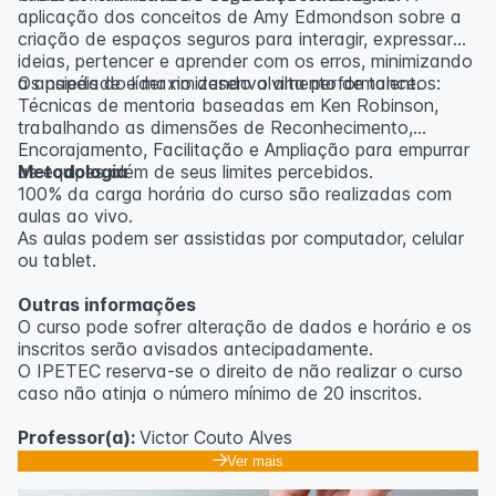
aplicação dos conceitos de Amy Edmondson sobre a
criação de espaços seguros para interagir, expressar
ideias, pertencer e aprender com os erros, minimizando
a ansiedade e maximizando a alta performance.
Os papéis do líder no desenvolvimento de talentos:
Técnicas de mentoria baseadas em Ken Robinson,
trabalhando as dimensões de Reconhecimento,
Encorajamento, Facilitação e Ampliação para empurrar
as equipes além de seus limites percebidos.
Metodologia
100% da carga horária do curso são realizadas com
aulas ao vivo.
As aulas podem ser assistidas por computador, celular
ou tablet.
Outras informações
O curso pode sofrer alteração de dados e horário e os
inscritos serão avisados ​​antecipadamente.
O IPETEC reserva-se o direito de não realizar o curso
caso não atinja o número mínimo de 20 inscritos.
Professor(a):
Victor Couto Alves
Ver mais