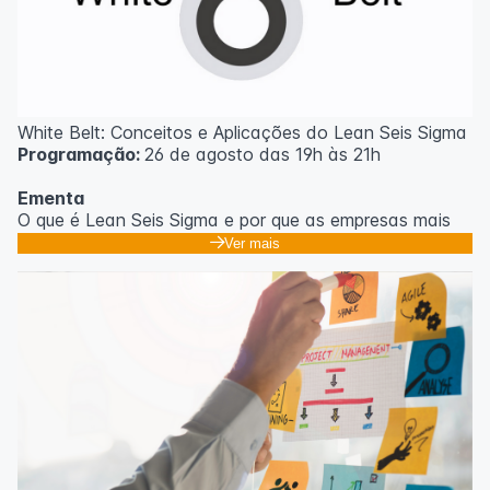
White Belt: Conceitos e Aplicações do Lean Seis Sigma
Programação:
26 de agosto das 19h às 21h
Ementa
O que é Lean Seis Sigma e por que as empresas mais
eficientes do mundo usam;
Ver mais
Os 8 desperdícios: aprendendo a enxergar o que
ninguém vê no dia a dia;
Introdução ao DMAIC: o roteiro para resolver
problemas com método;
Ferramentas essenciais: 5 Porquês, Ishikawa e voz do
cliente;
Casos práticos de melhoria em processos
administrativos e operacionais;
Próximos passos na jornada Lean Seis Sigma: do White
ao Black Belt.