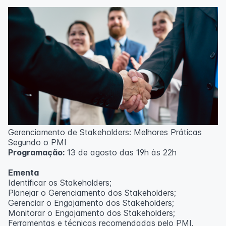
Técnicas de gerenciamento para melhoria de
resultados;
Método PDCA de gestão;
Técnicas de padronização do trabalho.
Metodologia
100% da carga horária do curso são realizadas com
aulas ao vivo.
As aulas podem ser assistidas por computador, celular
ou tablet.
Outras informações
Gerenciamento de Stakeholders: Melhores Práticas
O curso pode sofrer alteração de dados e horário e os
Segundo o PMI
inscritos serão avisados ​​antecipadamente.
Programação:
13 de agosto das 19h às 22h
O IPETEC reserva-se o direito de não realizar o curso
caso não atinja o número mínimo de 20 inscritos.
Ementa
Identificar os Stakeholders;
Professor(a):
Frederyck Teixeira
Planejar o Gerenciamento dos Stakeholders;
Gerenciar o Engajamento dos Stakeholders;
Monitorar o Engajamento dos Stakeholders;
Ferramentas e técnicas recomendadas pelo PMI.