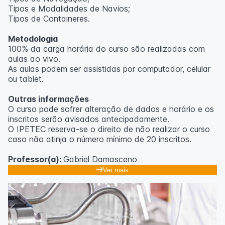
Tipos e Modalidades de Navios;
Outras informações
Tipos de Containeres.
O curso pode sofrer alteração de dados e horário e os
Metodologia
inscritos serão avisados ​​antecipadamente.
100% da carga horária do curso são realizadas com
O IPETEC reserva-se o direito de não realizar o curso
aulas ao vivo.
caso não atinja o número mínimo de 20 inscritos.
As aulas podem ser assistidas por computador, celular
ou tablet.
Professora:
Rosana Ravaglia
Outras informações
O curso pode sofrer alteração de dados e horário e os
inscritos serão avisados ​​antecipadamente.
O IPETEC reserva-se o direito de não realizar o curso
caso não atinja o número mínimo de 20 inscritos.
Professor(a):
Gabriel Damasceno
Ver mais