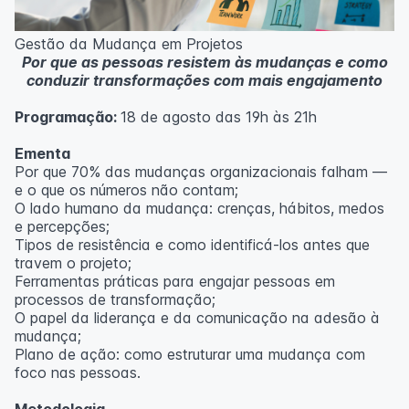
Metodologia
100% da carga horária do curso são realizadas com
Gestão da Mudança em Projetos
aulas ao vivo.
Por que as pessoas resistem às mudanças e como
As aulas podem ser assistidas por computador, celular
conduzir transformações com mais engajamento
ou tablet.
Programação:
18 de agosto das 19h às 21h
Outras informações
O curso pode sofrer alteração de dados e horário e os
Ementa
inscritos serão avisados ​​antecipadamente.
Por que 70% das mudanças organizacionais falham —
O IPETEC reserva-se o direito de não realizar o curso
e o que os números não contam;
caso não atinja o número mínimo de 20 inscritos.
O lado humano da mudança: crenças, hábitos, medos
e percepções;
Professor(a):
Fernanda Govea Souto
Tipos de resistência e como identificá-los antes que
travem o projeto;
Ferramentas práticas para engajar pessoas em
processos de transformação;
O papel da liderança e da comunicação na adesão à
mudança;
Plano de ação: como estruturar uma mudança com
foco nas pessoas.