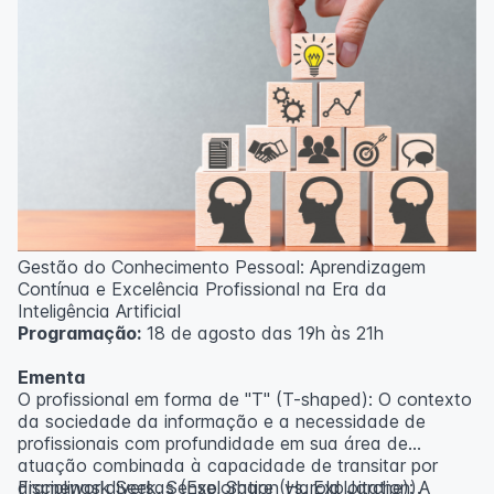
Gestão do Conhecimento Pessoal: Aprendizagem
Contínua e Excelência Profissional na Era da
Inteligência Artificial
Programação:
18 de agosto das 19h às 21h
Ementa
O profissional em forma de "T" (T-shaped): O contexto
da sociedade da informação e a necessidade de
profissionais com profundidade em sua área de
atuação combinada à capacidade de transitar por
disciplinas diversas (Exploration vs. Exploitation).
Framework Seek, Sense, Share (Harold Jarche): A