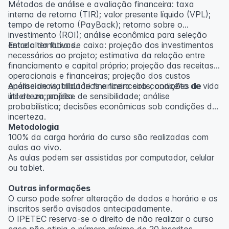
Métodos de análise e avaliação financeira: taxa
interna de retorno (TIR); valor presente líquido (VPL);
tempo de retorno (PayBack); retorno sobre o
investimento (ROI); análise econômica para seleção
entre alternativas.
Estudo do fluxo de caixa: projeção dos investimentos
necessários ao projeto; estimativa da relação entre
financiamento e capital próprio; projeção das receitas
operacionais e financeiras; projeção dos custos
operacionais, tributários e financeiros; conceito de vida
Análise de viabilidade financeira sob condições de
útil de um projeto.
incerteza; análise de sensibilidade; análise
probabilística; decisões econômicas sob condições de
incerteza.
Metodologia
100% da carga horária do curso são realizadas com
aulas ao vivo.
As aulas podem ser assistidas por computador, celular
ou tablet.
Outras informações
O curso pode sofrer alteração de dados e horário e os
inscritos serão avisados ​​antecipadamente.
O IPETEC reserva-se o direito de não realizar o curso