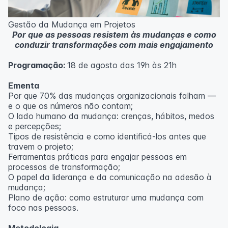
Metodologia
100% da carga horária do curso são realizadas com
Gestão da Mudança em Projetos
aulas ao vivo.
Por que as pessoas resistem às mudanças e como
As aulas podem ser assistidas por computador, celular
conduzir transformações com mais engajamento
ou tablet.
Programação:
18 de agosto das 19h às 21h
Outras informações
O curso pode sofrer alteração de dados e horário e os
Ementa
inscritos serão avisados ​​antecipadamente.
Por que 70% das mudanças organizacionais falham —
O IPETEC reserva-se o direito de não realizar o curso
e o que os números não contam;
caso não atinja o número mínimo de 20 inscritos.
O lado humano da mudança: crenças, hábitos, medos
e percepções;
Professor(a):
Fernanda Govea Souto
Tipos de resistência e como identificá-los antes que
travem o projeto;
Ferramentas práticas para engajar pessoas em
processos de transformação;
O papel da liderança e da comunicação na adesão à
mudança;
Plano de ação: como estruturar uma mudança com
foco nas pessoas.