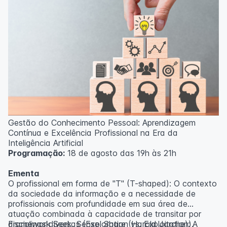
Gestão do Conhecimento Pessoal: Aprendizagem
Contínua e Excelência Profissional na Era da
Inteligência Artificial
Programação:
18 de agosto das 19h às 21h
Ementa
O profissional em forma de "T" (T-shaped): O contexto
da sociedade da informação e a necessidade de
profissionais com profundidade em sua área de
atuação combinada à capacidade de transitar por
disciplinas diversas (Exploration vs. Exploitation).
Framework Seek, Sense, Share (Harold Jarche): A