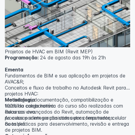
inscritos serão avisados ​​antecipadamente.
O IPETEC reserva-se o direito de não realizar o curso
caso não atinja o número mínimo de 20 inscritos.
Professor(a):
Gabriel Damasceno
Projetos de HVAC em BIM (Revit MEP)
Programação:
24 de agosto das 19h às 21h
Ementa
Fundamentos de BIM e sua aplicação em projetos de
AVAC&R;
Conceitos e fluxo de trabalho no Autodesk Revit para
projetos HVAC:
Modelagem, documentação, compatibilização e
Metodologia
trabalho colaborativo:
100% da carga horária do curso são realizadas com
Recursos avançados do Revit, automação de
aulas ao vivo.
processos e integração com outras ferramentas:
As aulas podem ser assistidas por computador, celular
Boas práticas para desenvolvimento, revisão e entrega
ou tablet.
de projetos BIM.