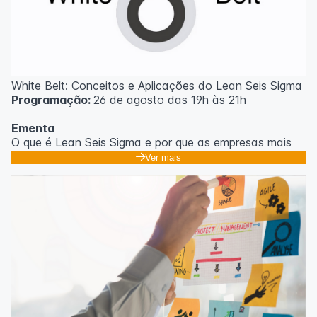
White Belt: Conceitos e Aplicações do Lean Seis Sigma
Programação:
26 de agosto das 19h às 21h
Ementa
O que é Lean Seis Sigma e por que as empresas mais
eficientes do mundo usam;
Ver mais
Os 8 desperdícios: aprendendo a enxergar o que
ninguém vê no dia a dia;
Introdução ao DMAIC: o roteiro para resolver
problemas com método;
Ferramentas essenciais: 5 Porquês, Ishikawa e voz do
cliente;
Casos práticos de melhoria em processos
administrativos e operacionais;
Próximos passos na jornada Lean Seis Sigma: do White
ao Black Belt.