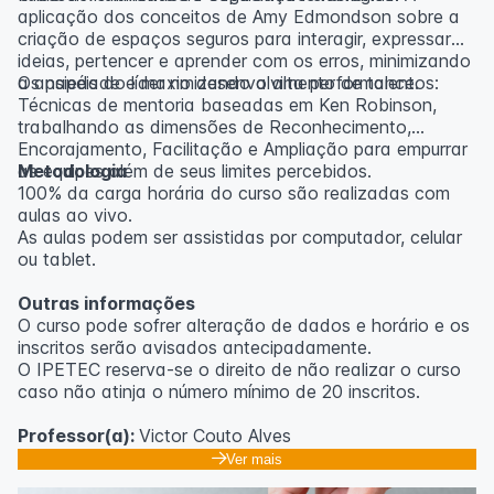
aplicação dos conceitos de Amy Edmondson sobre a
criação de espaços seguros para interagir, expressar
ideias, pertencer e aprender com os erros, minimizando
a ansiedade e maximizando a alta performance.
Os papéis do líder no desenvolvimento de talentos:
Técnicas de mentoria baseadas em Ken Robinson,
trabalhando as dimensões de Reconhecimento,
Encorajamento, Facilitação e Ampliação para empurrar
as equipes além de seus limites percebidos.
Metodologia
100% da carga horária do curso são realizadas com
aulas ao vivo.
As aulas podem ser assistidas por computador, celular
ou tablet.
Outras informações
O curso pode sofrer alteração de dados e horário e os
inscritos serão avisados ​​antecipadamente.
O IPETEC reserva-se o direito de não realizar o curso
caso não atinja o número mínimo de 20 inscritos.
Professor(a):
Victor Couto Alves
Ver mais