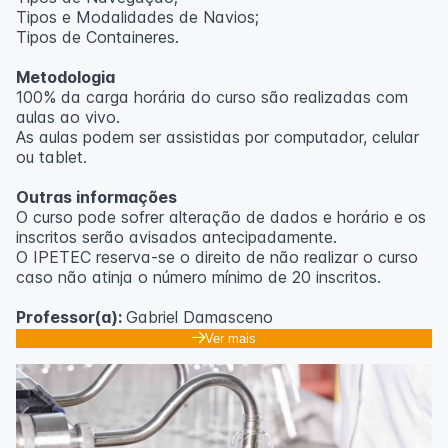
Tipos e Modalidades de Navios;
Outras informações
Tipos de Containeres.
O curso pode sofrer alteração de dados e horário e os
Metodologia
inscritos serão avisados ​​antecipadamente.
100% da carga horária do curso são realizadas com
O IPETEC reserva-se o direito de não realizar o curso
aulas ao vivo.
caso não atinja o número mínimo de 20 inscritos.
As aulas podem ser assistidas por computador, celular
ou tablet.
Professora:
Rosana Ravaglia
Outras informações
O curso pode sofrer alteração de dados e horário e os
inscritos serão avisados ​​antecipadamente.
O IPETEC reserva-se o direito de não realizar o curso
caso não atinja o número mínimo de 20 inscritos.
Professor(a):
Gabriel Damasceno
Ver mais