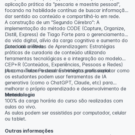
aplicação prática da "pescaria e maestria pessoal",
focando na habilidade contínua de buscar informação,
dar sentido ao conteúdo e compartilhá-lo em rede.
A construção de um "Segundo Cérebro": A
implementação do método CODE (Capture, Organize,
Distill, Express) de Tiago Forte para o gerenciamento
da vida digital, alívio da carga cognitiva e aumento do
potencial criativo.
Curadoria e Redes de Aprendizagem: Estratégias
práticas de curadoria de conteúdo utilizando
ferramentas tecnológicas e a integração ao modelo
CEP+R (Conteúdos, Experiências, Pessoas e Redes)
para maximizar o desenvolvimento profissional.
IA como Tutor Pessoal: Estratégias para explorar como
os estudantes podem usar ferramentas de IA
generativa (como o ChatGPT, Claude, etc) para
melhorar o próprio aprendizado e desenvolvimento de
carreira.
Metodologia
100% da carga horária do curso são realizadas com
aulas ao vivo.
As aulas podem ser assistidas por computador, celular
ou tablet.
Outras informações