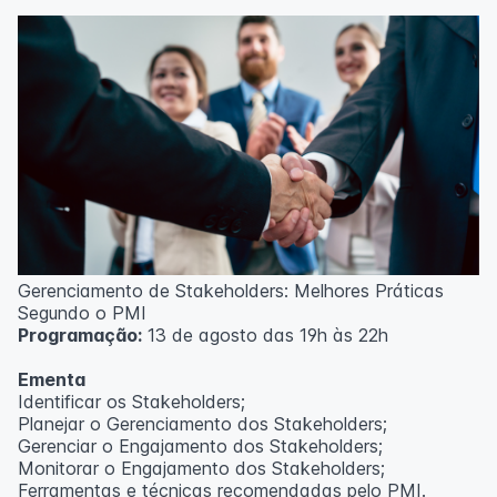
Técnicas de gerenciamento para melhoria de
resultados;
Método PDCA de gestão;
Técnicas de padronização do trabalho.
Metodologia
100% da carga horária do curso são realizadas com
aulas ao vivo.
As aulas podem ser assistidas por computador, celular
ou tablet.
Outras informações
Gerenciamento de Stakeholders: Melhores Práticas
O curso pode sofrer alteração de dados e horário e os
Segundo o PMI
inscritos serão avisados ​​antecipadamente.
Programação:
13 de agosto das 19h às 22h
O IPETEC reserva-se o direito de não realizar o curso
caso não atinja o número mínimo de 20 inscritos.
Ementa
Identificar os Stakeholders;
Professor(a):
Frederyck Teixeira
Planejar o Gerenciamento dos Stakeholders;
Gerenciar o Engajamento dos Stakeholders;
Monitorar o Engajamento dos Stakeholders;
Ferramentas e técnicas recomendadas pelo PMI.