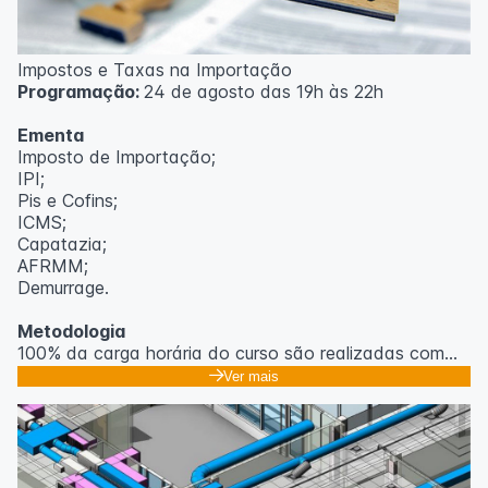
Impostos e Taxas na Importação
Programação:
24 de agosto das 19h às 22h
Ementa
Imposto de Importação;
IPI;
Pis e Cofins;
ICMS;
Capatazia;
AFRMM;
Demurrage.
Metodologia
100% da carga horária do curso são realizadas com
aulas ao vivo.
Ver mais
As aulas podem ser assistidas por computador, celular
ou tablet.
Outras informações
O curso pode sofrer alteração de dados e horário e os