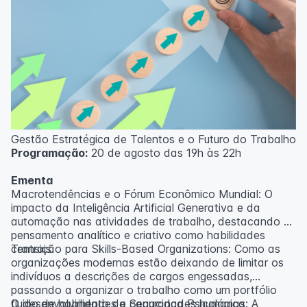
Gestão Estratégica de Talentos e o Futuro do Trabalho
Programação:
20 de agosto das 19h às 22h
Ementa
Macrotendências e o Fórum Econômico Mundial: O
impacto da Inteligência Artificial Generativa e da
automação nas atividades de trabalho, destacando o
pensamento analítico e criativo como habilidades
centrais.
Transição para Skills-Based Organizations: Como as
organizações modernas estão deixando de limitar os
indivíduos a descrições de cargos engessadas,
passando a organizar o trabalho como um portfólio
fluido de habilidades e capacidades humanas.
O desenvolvimento da Segurança Psicológica: A