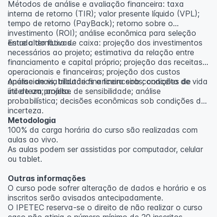
Métodos de análise e avaliação financeira: taxa
interna de retorno (TIR); valor presente líquido (VPL);
tempo de retorno (PayBack); retorno sobre o
investimento (ROI); análise econômica para seleção
entre alternativas.
Estudo do fluxo de caixa: projeção dos investimentos
necessários ao projeto; estimativa da relação entre
financiamento e capital próprio; projeção das receitas
operacionais e financeiras; projeção dos custos
operacionais, tributários e financeiros; conceito de vida
Análise de viabilidade financeira sob condições de
útil de um projeto.
incerteza; análise de sensibilidade; análise
probabilística; decisões econômicas sob condições de
incerteza.
Metodologia
100% da carga horária do curso são realizadas com
aulas ao vivo.
As aulas podem ser assistidas por computador, celular
ou tablet.
Outras informações
O curso pode sofrer alteração de dados e horário e os
inscritos serão avisados ​​antecipadamente.
O IPETEC reserva-se o direito de não realizar o curso