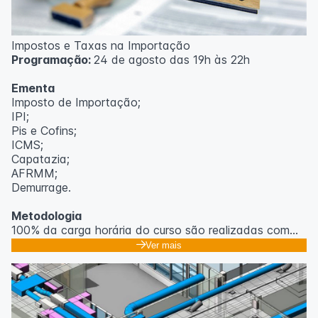
Impostos e Taxas na Importação
Programação:
24 de agosto das 19h às 22h
Ementa
Imposto de Importação;
IPI;
Pis e Cofins;
ICMS;
Capatazia;
AFRMM;
Demurrage.
Metodologia
100% da carga horária do curso são realizadas com
aulas ao vivo.
Ver mais
As aulas podem ser assistidas por computador, celular
ou tablet.
Outras informações
O curso pode sofrer alteração de dados e horário e os