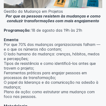
Metodologia
100% da carga horária do curso são realizadas com
Gestão da Mudança em Projetos
aulas ao vivo.
Por que as pessoas resistem às mudanças e como
As aulas podem ser assistidas por computador, celular
conduzir transformações com mais engajamento
ou tablet.
Programação:
18 de agosto das 19h às 21h
Outras informações
O curso pode sofrer alteração de dados e horário e os
Ementa
inscritos serão avisados ​​antecipadamente.
Por que 70% das mudanças organizacionais falham —
O IPETEC reserva-se o direito de não realizar o curso
e o que os números não contam;
caso não atinja o número mínimo de 20 inscritos.
O lado humano da mudança: crenças, hábitos, medos
e percepções;
Professor(a):
Fernanda Govea Souto
Tipos de resistência e como identificá-los antes que
travem o projeto;
Ferramentas práticas para engajar pessoas em
processos de transformação;
O papel da liderança e da comunicação na adesão à
mudança;
Plano de ação: como estruturar uma mudança com
foco nas pessoas.