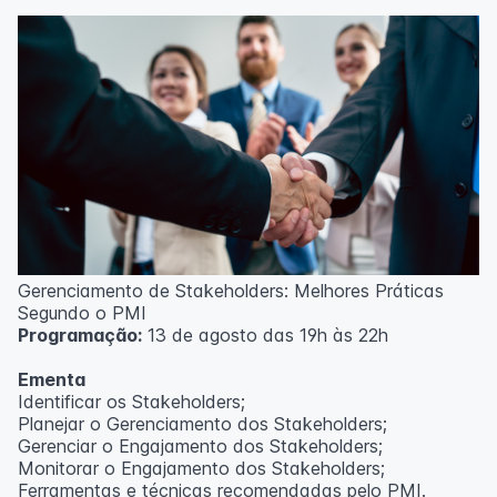
Técnicas de gerenciamento para melhoria de
resultados;
Método PDCA de gestão;
Técnicas de padronização do trabalho.
Metodologia
100% da carga horária do curso são realizadas com
aulas ao vivo.
As aulas podem ser assistidas por computador, celular
ou tablet.
Outras informações
Gerenciamento de Stakeholders: Melhores Práticas
O curso pode sofrer alteração de dados e horário e os
Segundo o PMI
inscritos serão avisados ​​antecipadamente.
Programação:
13 de agosto das 19h às 22h
O IPETEC reserva-se o direito de não realizar o curso
caso não atinja o número mínimo de 20 inscritos.
Ementa
Identificar os Stakeholders;
Professor(a):
Frederyck Teixeira
Planejar o Gerenciamento dos Stakeholders;
Gerenciar o Engajamento dos Stakeholders;
Monitorar o Engajamento dos Stakeholders;
Ferramentas e técnicas recomendadas pelo PMI.