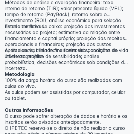
Métodos de análise e avaliação financeira: taxa
interna de retorno (TIR); valor presente líquido (VPL);
tempo de retorno (PayBack); retorno sobre o
investimento (ROI); análise econômica para seleção
entre alternativas.
Estudo do fluxo de caixa: projeção dos investimentos
necessários ao projeto; estimativa da relação entre
financiamento e capital próprio; projeção das receitas
operacionais e financeiras; projeção dos custos
operacionais, tributários e financeiros; conceito de vida
Análise de viabilidade financeira sob condições de
útil de um projeto.
incerteza; análise de sensibilidade; análise
probabilística; decisões econômicas sob condições de
incerteza.
Metodologia
100% da carga horária do curso são realizadas com
aulas ao vivo.
As aulas podem ser assistidas por computador, celular
ou tablet.
Outras informações
O curso pode sofrer alteração de dados e horário e os
inscritos serão avisados ​​antecipadamente.
O IPETEC reserva-se o direito de não realizar o curso