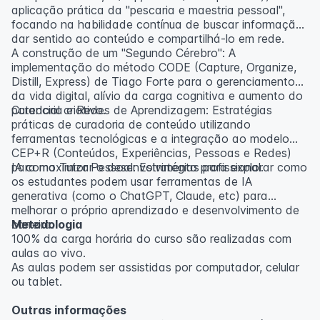
aplicação prática da "pescaria e maestria pessoal",
focando na habilidade contínua de buscar informação,
dar sentido ao conteúdo e compartilhá-lo em rede.
A construção de um "Segundo Cérebro": A
implementação do método CODE (Capture, Organize,
Distill, Express) de Tiago Forte para o gerenciamento
da vida digital, alívio da carga cognitiva e aumento do
potencial criativo.
Curadoria e Redes de Aprendizagem: Estratégias
práticas de curadoria de conteúdo utilizando
ferramentas tecnológicas e a integração ao modelo
CEP+R (Conteúdos, Experiências, Pessoas e Redes)
para maximizar o desenvolvimento profissional.
IA como Tutor Pessoal: Estratégias para explorar como
os estudantes podem usar ferramentas de IA
generativa (como o ChatGPT, Claude, etc) para
melhorar o próprio aprendizado e desenvolvimento de
carreira.
Metodologia
100% da carga horária do curso são realizadas com
aulas ao vivo.
As aulas podem ser assistidas por computador, celular
ou tablet.
Outras informações