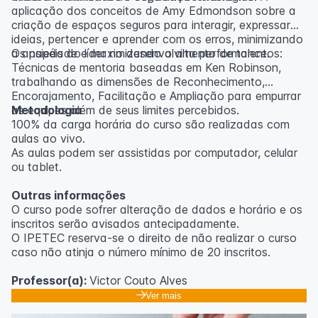
aplicação dos conceitos de Amy Edmondson sobre a
criação de espaços seguros para interagir, expressar
ideias, pertencer e aprender com os erros, minimizando
a ansiedade e maximizando a alta performance.
Os papéis do líder no desenvolvimento de talentos:
Técnicas de mentoria baseadas em Ken Robinson,
trabalhando as dimensões de Reconhecimento,
Encorajamento, Facilitação e Ampliação para empurrar
as equipes além de seus limites percebidos.
Metodologia
100% da carga horária do curso são realizadas com
aulas ao vivo.
As aulas podem ser assistidas por computador, celular
ou tablet.
Outras informações
O curso pode sofrer alteração de dados e horário e os
inscritos serão avisados ​​antecipadamente.
O IPETEC reserva-se o direito de não realizar o curso
caso não atinja o número mínimo de 20 inscritos.
Professor(a):
Victor Couto Alves
Ver mais