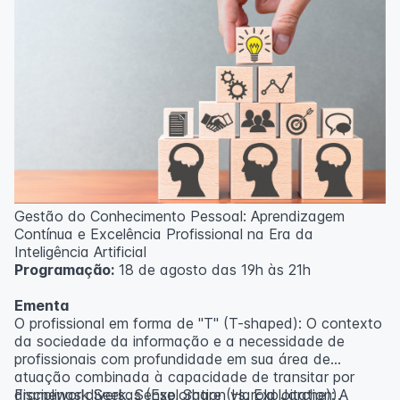
Gestão do Conhecimento Pessoal: Aprendizagem
Contínua e Excelência Profissional na Era da
Inteligência Artificial
Programação:
18 de agosto das 19h às 21h
Ementa
O profissional em forma de "T" (T-shaped): O contexto
da sociedade da informação e a necessidade de
profissionais com profundidade em sua área de
atuação combinada à capacidade de transitar por
disciplinas diversas (Exploration vs. Exploitation).
Framework Seek, Sense, Share (Harold Jarche): A