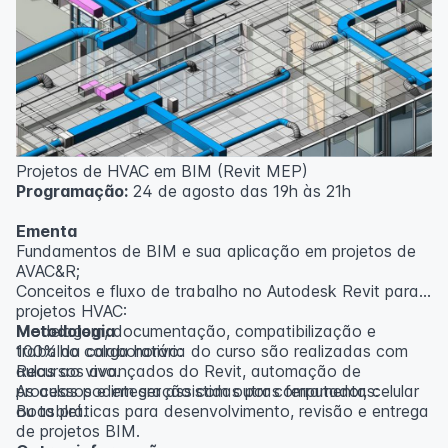
inscritos serão avisados ​​antecipadamente.
O IPETEC reserva-se o direito de não realizar o curso
caso não atinja o número mínimo de 20 inscritos.
Professor(a):
Gabriel Damasceno
Projetos de HVAC em BIM (Revit MEP)
Programação:
24 de agosto das 19h às 21h
Ementa
Fundamentos de BIM e sua aplicação em projetos de
AVAC&R;
Conceitos e fluxo de trabalho no Autodesk Revit para
projetos HVAC:
Modelagem, documentação, compatibilização e
Metodologia
trabalho colaborativo:
100% da carga horária do curso são realizadas com
Recursos avançados do Revit, automação de
aulas ao vivo.
processos e integração com outras ferramentas:
As aulas podem ser assistidas por computador, celular
Boas práticas para desenvolvimento, revisão e entrega
ou tablet.
de projetos BIM.