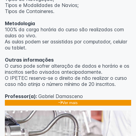
Tipos e Modalidades de Navios;
Outras informações
Tipos de Containeres.
O curso pode sofrer alteração de dados e horário e os
Metodologia
inscritos serão avisados ​​antecipadamente.
100% da carga horária do curso são realizadas com
O IPETEC reserva-se o direito de não realizar o curso
aulas ao vivo.
caso não atinja o número mínimo de 20 inscritos.
As aulas podem ser assistidas por computador, celular
ou tablet.
Professora:
Rosana Ravaglia
Outras informações
O curso pode sofrer alteração de dados e horário e os
inscritos serão avisados ​​antecipadamente.
O IPETEC reserva-se o direito de não realizar o curso
caso não atinja o número mínimo de 20 inscritos.
Professor(a):
Gabriel Damasceno
Ver mais