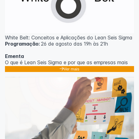
White Belt: Conceitos e Aplicações do Lean Seis Sigma
Programação:
26 de agosto das 19h às 21h
Ementa
O que é Lean Seis Sigma e por que as empresas mais
eficientes do mundo usam;
Ver mais
Os 8 desperdícios: aprendendo a enxergar o que
ninguém vê no dia a dia;
Introdução ao DMAIC: o roteiro para resolver
problemas com método;
Ferramentas essenciais: 5 Porquês, Ishikawa e voz do
cliente;
Casos práticos de melhoria em processos
administrativos e operacionais;
Próximos passos na jornada Lean Seis Sigma: do White
ao Black Belt.