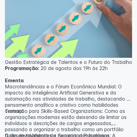
Gestão Estratégica de Talentos e o Futuro do Trabalho
Programação:
20 de agosto das 19h às 22h
Ementa
Macrotendências e o Fórum Econômico Mundial: O
impacto da Inteligência Artificial Generativa e da
automação nas atividades de trabalho, destacando o
pensamento analítico e criativo como habilidades
centrais.
Transição para Skills-Based Organizations: Como as
organizações modernas estão deixando de limitar os
indivíduos a descrições de cargos engessadas,
passando a organizar o trabalho como um portfólio
fluido de habilidades e capacidades humanas.
O desenvolvimento da Segurança Psicológica: A