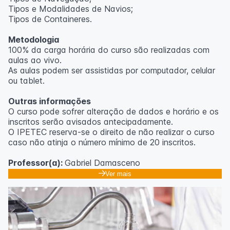
Tipos e Modalidades de Navios;
Outras informações
Tipos de Containeres.
O curso pode sofrer alteração de dados e horário e os
Metodologia
inscritos serão avisados ​​antecipadamente.
100% da carga horária do curso são realizadas com
O IPETEC reserva-se o direito de não realizar o curso
aulas ao vivo.
caso não atinja o número mínimo de 20 inscritos.
As aulas podem ser assistidas por computador, celular
ou tablet.
Professora:
Rosana Ravaglia
Outras informações
O curso pode sofrer alteração de dados e horário e os
inscritos serão avisados ​​antecipadamente.
O IPETEC reserva-se o direito de não realizar o curso
caso não atinja o número mínimo de 20 inscritos.
Professor(a):
Gabriel Damasceno
Ver mais