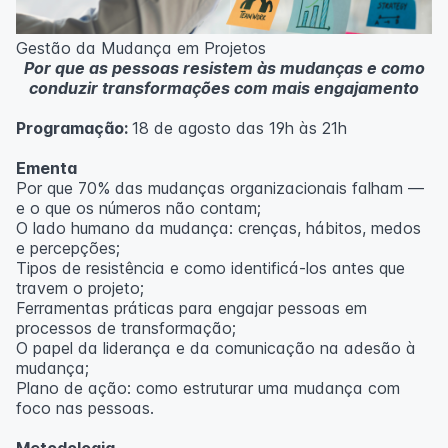
Metodologia
100% da carga horária do curso são realizadas com
Gestão da Mudança em Projetos
aulas ao vivo.
Por que as pessoas resistem às mudanças e como
As aulas podem ser assistidas por computador, celular
conduzir transformações com mais engajamento
ou tablet.
Programação:
18 de agosto das 19h às 21h
Outras informações
O curso pode sofrer alteração de dados e horário e os
Ementa
inscritos serão avisados ​​antecipadamente.
Por que 70% das mudanças organizacionais falham —
O IPETEC reserva-se o direito de não realizar o curso
e o que os números não contam;
caso não atinja o número mínimo de 20 inscritos.
O lado humano da mudança: crenças, hábitos, medos
e percepções;
Professor(a):
Fernanda Govea Souto
Tipos de resistência e como identificá-los antes que
travem o projeto;
Ferramentas práticas para engajar pessoas em
processos de transformação;
O papel da liderança e da comunicação na adesão à
mudança;
Plano de ação: como estruturar uma mudança com
foco nas pessoas.