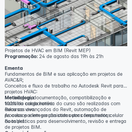
inscritos serão avisados ​​antecipadamente.
O IPETEC reserva-se o direito de não realizar o curso
caso não atinja o número mínimo de 20 inscritos.
Professor(a):
Gabriel Damasceno
Projetos de HVAC em BIM (Revit MEP)
Programação:
24 de agosto das 19h às 21h
Ementa
Fundamentos de BIM e sua aplicação em projetos de
AVAC&R;
Conceitos e fluxo de trabalho no Autodesk Revit para
projetos HVAC:
Modelagem, documentação, compatibilização e
Metodologia
trabalho colaborativo:
100% da carga horária do curso são realizadas com
Recursos avançados do Revit, automação de
aulas ao vivo.
processos e integração com outras ferramentas:
As aulas podem ser assistidas por computador, celular
Boas práticas para desenvolvimento, revisão e entrega
ou tablet.
de projetos BIM.