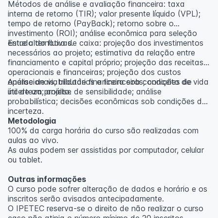
Métodos de análise e avaliação financeira: taxa
interna de retorno (TIR); valor presente líquido (VPL);
tempo de retorno (PayBack); retorno sobre o
investimento (ROI); análise econômica para seleção
entre alternativas.
Estudo do fluxo de caixa: projeção dos investimentos
necessários ao projeto; estimativa da relação entre
financiamento e capital próprio; projeção das receitas
operacionais e financeiras; projeção dos custos
operacionais, tributários e financeiros; conceito de vida
Análise de viabilidade financeira sob condições de
útil de um projeto.
incerteza; análise de sensibilidade; análise
probabilística; decisões econômicas sob condições de
incerteza.
Metodologia
100% da carga horária do curso são realizadas com
aulas ao vivo.
As aulas podem ser assistidas por computador, celular
ou tablet.
Outras informações
O curso pode sofrer alteração de dados e horário e os
inscritos serão avisados ​​antecipadamente.
O IPETEC reserva-se o direito de não realizar o curso