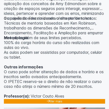
aplicação dos conceitos de Amy Edmondson sobre a
criação de espaços seguros para interagir, expressar
ideias, pertencer e aprender com os erros, minimizando
a ansiedade e maximizando a alta performance.
Os papéis do líder no desenvolvimento de talentos:
Técnicas de mentoria baseadas em Ken Robinson,
trabalhando as dimensões de Reconhecimento,
Encorajamento, Facilitação e Ampliação para empurrar
as equipes além de seus limites percebidos.
Metodologia
100% da carga horária do curso são realizadas com
aulas ao vivo.
As aulas podem ser assistidas por computador, celular
ou tablet.
Outras informações
O curso pode sofrer alteração de dados e horário e os
inscritos serão avisados ​​antecipadamente.
O IPETEC reserva-se o direito de não realizar o curso
caso não atinja o número mínimo de 20 inscritos.
Professor(a):
Victor Couto Alves
Ver mais