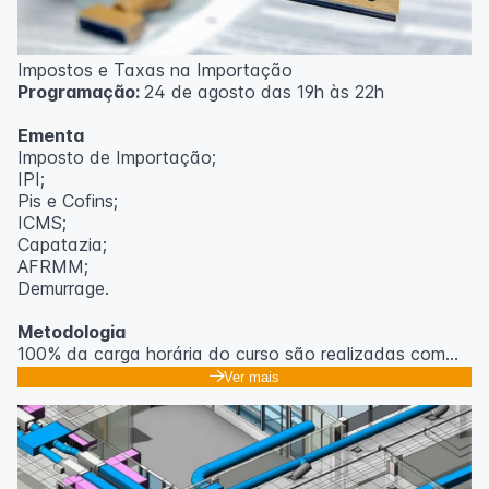
Impostos e Taxas na Importação
Programação:
24 de agosto das 19h às 22h
Ementa
Imposto de Importação;
IPI;
Pis e Cofins;
ICMS;
Capatazia;
AFRMM;
Demurrage.
Metodologia
100% da carga horária do curso são realizadas com
aulas ao vivo.
Ver mais
As aulas podem ser assistidas por computador, celular
ou tablet.
Outras informações
O curso pode sofrer alteração de dados e horário e os