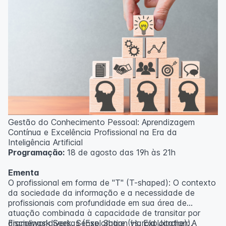
Gestão do Conhecimento Pessoal: Aprendizagem
Contínua e Excelência Profissional na Era da
Inteligência Artificial
Programação:
18 de agosto das 19h às 21h
Ementa
O profissional em forma de "T" (T-shaped): O contexto
da sociedade da informação e a necessidade de
profissionais com profundidade em sua área de
atuação combinada à capacidade de transitar por
disciplinas diversas (Exploration vs. Exploitation).
Framework Seek, Sense, Share (Harold Jarche): A