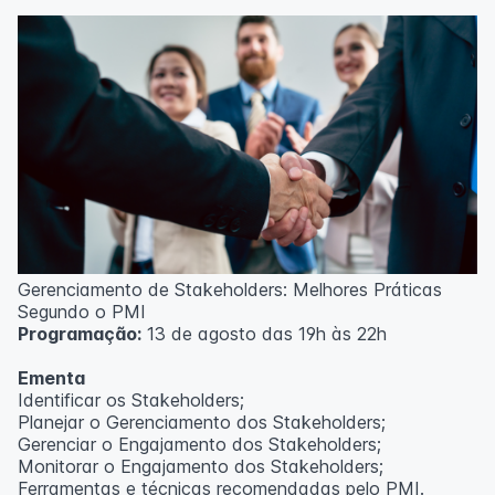
Técnicas de gerenciamento para melhoria de
resultados;
Método PDCA de gestão;
Técnicas de padronização do trabalho.
Metodologia
100% da carga horária do curso são realizadas com
aulas ao vivo.
As aulas podem ser assistidas por computador, celular
ou tablet.
Outras informações
Gerenciamento de Stakeholders: Melhores Práticas
O curso pode sofrer alteração de dados e horário e os
Segundo o PMI
inscritos serão avisados ​​antecipadamente.
Programação:
13 de agosto das 19h às 22h
O IPETEC reserva-se o direito de não realizar o curso
caso não atinja o número mínimo de 20 inscritos.
Ementa
Identificar os Stakeholders;
Professor(a):
Frederyck Teixeira
Planejar o Gerenciamento dos Stakeholders;
Gerenciar o Engajamento dos Stakeholders;
Monitorar o Engajamento dos Stakeholders;
Ferramentas e técnicas recomendadas pelo PMI.