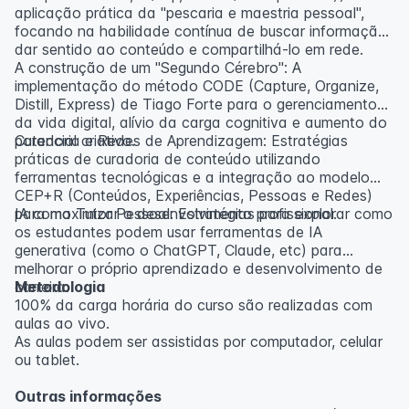
aplicação prática da "pescaria e maestria pessoal",
focando na habilidade contínua de buscar informação,
dar sentido ao conteúdo e compartilhá-lo em rede.
A construção de um "Segundo Cérebro": A
implementação do método CODE (Capture, Organize,
Distill, Express) de Tiago Forte para o gerenciamento
da vida digital, alívio da carga cognitiva e aumento do
potencial criativo.
Curadoria e Redes de Aprendizagem: Estratégias
práticas de curadoria de conteúdo utilizando
ferramentas tecnológicas e a integração ao modelo
CEP+R (Conteúdos, Experiências, Pessoas e Redes)
para maximizar o desenvolvimento profissional.
IA como Tutor Pessoal: Estratégias para explorar como
os estudantes podem usar ferramentas de IA
generativa (como o ChatGPT, Claude, etc) para
melhorar o próprio aprendizado e desenvolvimento de
carreira.
Metodologia
100% da carga horária do curso são realizadas com
aulas ao vivo.
As aulas podem ser assistidas por computador, celular
ou tablet.
Outras informações