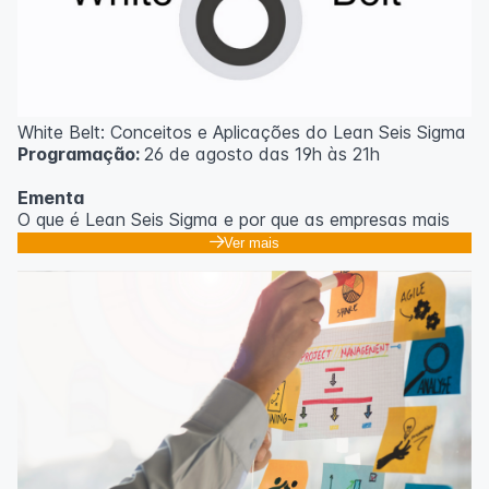
White Belt: Conceitos e Aplicações do Lean Seis Sigma
Programação:
26 de agosto das 19h às 21h
Ementa
O que é Lean Seis Sigma e por que as empresas mais
eficientes do mundo usam;
Ver mais
Os 8 desperdícios: aprendendo a enxergar o que
ninguém vê no dia a dia;
Introdução ao DMAIC: o roteiro para resolver
problemas com método;
Ferramentas essenciais: 5 Porquês, Ishikawa e voz do
cliente;
Casos práticos de melhoria em processos
administrativos e operacionais;
Próximos passos na jornada Lean Seis Sigma: do White
ao Black Belt.