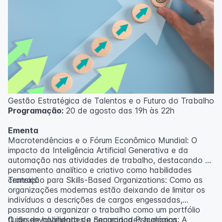
Gestão Estratégica de Talentos e o Futuro do Trabalho
Programação:
20 de agosto das 19h às 22h
Ementa
Macrotendências e o Fórum Econômico Mundial: O
impacto da Inteligência Artificial Generativa e da
automação nas atividades de trabalho, destacando o
pensamento analítico e criativo como habilidades
centrais.
Transição para Skills-Based Organizations: Como as
organizações modernas estão deixando de limitar os
indivíduos a descrições de cargos engessadas,
passando a organizar o trabalho como um portfólio
fluido de habilidades e capacidades humanas.
O desenvolvimento da Segurança Psicológica: A