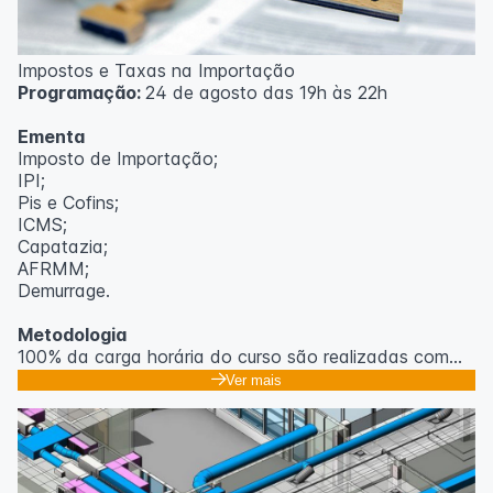
Impostos e Taxas na Importação
Programação:
24 de agosto das 19h às 22h
Ementa
Imposto de Importação;
IPI;
Pis e Cofins;
ICMS;
Capatazia;
AFRMM;
Demurrage.
Metodologia
100% da carga horária do curso são realizadas com
aulas ao vivo.
Ver mais
As aulas podem ser assistidas por computador, celular
ou tablet.
Outras informações
O curso pode sofrer alteração de dados e horário e os