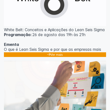
White Belt: Conceitos e Aplicações do Lean Seis Sigma
Programação:
26 de agosto das 19h às 21h
Ementa
O que é Lean Seis Sigma e por que as empresas mais
eficientes do mundo usam;
Ver mais
Os 8 desperdícios: aprendendo a enxergar o que
ninguém vê no dia a dia;
Introdução ao DMAIC: o roteiro para resolver
problemas com método;
Ferramentas essenciais: 5 Porquês, Ishikawa e voz do
cliente;
Casos práticos de melhoria em processos
administrativos e operacionais;
Próximos passos na jornada Lean Seis Sigma: do White
ao Black Belt.