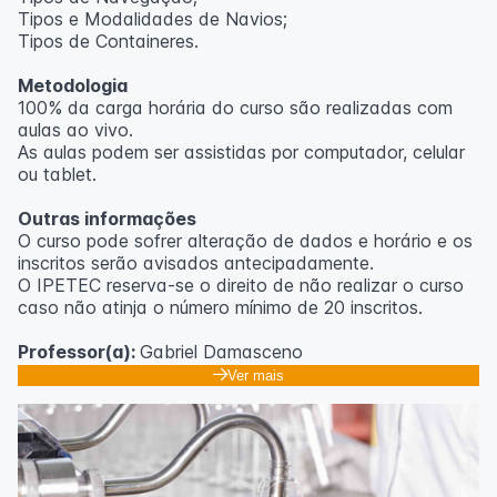
Tipos e Modalidades de Navios;
Outras informações
Tipos de Containeres.
O curso pode sofrer alteração de dados e horário e os
Metodologia
inscritos serão avisados ​​antecipadamente.
100% da carga horária do curso são realizadas com
O IPETEC reserva-se o direito de não realizar o curso
aulas ao vivo.
caso não atinja o número mínimo de 20 inscritos.
As aulas podem ser assistidas por computador, celular
ou tablet.
Professora:
Rosana Ravaglia
Outras informações
O curso pode sofrer alteração de dados e horário e os
inscritos serão avisados ​​antecipadamente.
O IPETEC reserva-se o direito de não realizar o curso
caso não atinja o número mínimo de 20 inscritos.
Professor(a):
Gabriel Damasceno
Ver mais