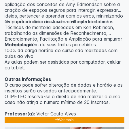
aplicação dos conceitos de Amy Edmondson sobre a
criação de espaços seguros para interagir, expressar
ideias, pertencer e aprender com os erros, minimizando
a ansiedade e maximizando a alta performance.
Os papéis do líder no desenvolvimento de talentos:
Técnicas de mentoria baseadas em Ken Robinson,
trabalhando as dimensões de Reconhecimento,
Encorajamento, Facilitação e Ampliação para empurrar
as equipes além de seus limites percebidos.
Metodologia
100% da carga horária do curso são realizadas com
aulas ao vivo.
As aulas podem ser assistidas por computador, celular
ou tablet.
Outras informações
O curso pode sofrer alteração de dados e horário e os
inscritos serão avisados ​​antecipadamente.
O IPETEC reserva-se o direito de não realizar o curso
caso não atinja o número mínimo de 20 inscritos.
Professor(a):
Victor Couto Alves
Ver mais