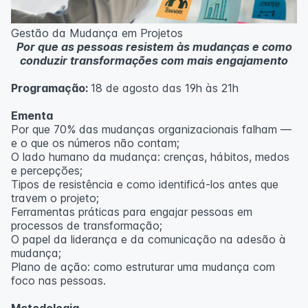
Metodologia
100% da carga horária do curso são realizadas com
Gestão da Mudança em Projetos
aulas ao vivo.
Por que as pessoas resistem às mudanças e como
As aulas podem ser assistidas por computador, celular
conduzir transformações com mais engajamento
ou tablet.
Programação:
18 de agosto das 19h às 21h
Outras informações
O curso pode sofrer alteração de dados e horário e os
Ementa
inscritos serão avisados ​​antecipadamente.
Por que 70% das mudanças organizacionais falham —
O IPETEC reserva-se o direito de não realizar o curso
e o que os números não contam;
caso não atinja o número mínimo de 20 inscritos.
O lado humano da mudança: crenças, hábitos, medos
e percepções;
Professor(a):
Fernanda Govea Souto
Tipos de resistência e como identificá-los antes que
travem o projeto;
Ferramentas práticas para engajar pessoas em
processos de transformação;
O papel da liderança e da comunicação na adesão à
mudança;
Plano de ação: como estruturar uma mudança com
foco nas pessoas.