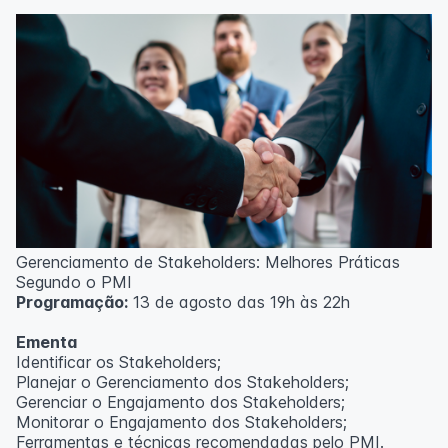
Técnicas de gerenciamento para melhoria de
resultados;
Método PDCA de gestão;
Técnicas de padronização do trabalho.
Metodologia
100% da carga horária do curso são realizadas com
aulas ao vivo.
As aulas podem ser assistidas por computador, celular
ou tablet.
Outras informações
Gerenciamento de Stakeholders: Melhores Práticas
O curso pode sofrer alteração de dados e horário e os
Segundo o PMI
inscritos serão avisados ​​antecipadamente.
Programação:
13 de agosto das 19h às 22h
O IPETEC reserva-se o direito de não realizar o curso
caso não atinja o número mínimo de 20 inscritos.
Ementa
Identificar os Stakeholders;
Professor(a):
Frederyck Teixeira
Planejar o Gerenciamento dos Stakeholders;
Gerenciar o Engajamento dos Stakeholders;
Monitorar o Engajamento dos Stakeholders;
Ferramentas e técnicas recomendadas pelo PMI.