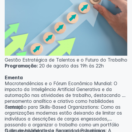
Gestão Estratégica de Talentos e o Futuro do Trabalho
Programação:
20 de agosto das 19h às 22h
Ementa
Macrotendências e o Fórum Econômico Mundial: O
impacto da Inteligência Artificial Generativa e da
automação nas atividades de trabalho, destacando o
pensamento analítico e criativo como habilidades
centrais.
Transição para Skills-Based Organizations: Como as
organizações modernas estão deixando de limitar os
indivíduos a descrições de cargos engessadas,
passando a organizar o trabalho como um portfólio
fluido de habilidades e capacidades humanas.
O desenvolvimento da Segurança Psicológica: A