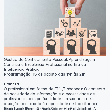
Gestão do Conhecimento Pessoal: Aprendizagem
Contínua e Excelência Profissional na Era da
Inteligência Artificial
Programação:
18 de agosto das 19h às 21h
Ementa
O profissional em forma de "T" (T-shaped): O contexto
da sociedade da informação e a necessidade de
profissionais com profundidade em sua área de
atuação combinada à capacidade de transitar por
disciplinas diversas (Exploration vs. Exploitation).
Framework Seek, Sense, Share (Harold Jarche): A