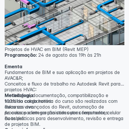
inscritos serão avisados ​​antecipadamente.
O IPETEC reserva-se o direito de não realizar o curso
caso não atinja o número mínimo de 20 inscritos.
Professor(a):
Gabriel Damasceno
Projetos de HVAC em BIM (Revit MEP)
Programação:
24 de agosto das 19h às 21h
Ementa
Fundamentos de BIM e sua aplicação em projetos de
AVAC&R;
Conceitos e fluxo de trabalho no Autodesk Revit para
projetos HVAC:
Modelagem, documentação, compatibilização e
Metodologia
trabalho colaborativo:
100% da carga horária do curso são realizadas com
Recursos avançados do Revit, automação de
aulas ao vivo.
processos e integração com outras ferramentas:
As aulas podem ser assistidas por computador, celular
Boas práticas para desenvolvimento, revisão e entrega
ou tablet.
de projetos BIM.