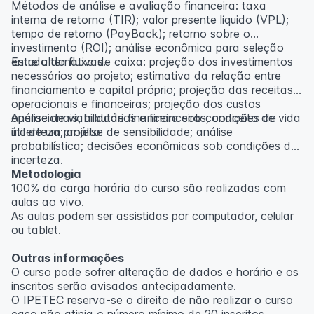
Métodos de análise e avaliação financeira: taxa
interna de retorno (TIR); valor presente líquido (VPL);
tempo de retorno (PayBack); retorno sobre o
investimento (ROI); análise econômica para seleção
entre alternativas.
Estudo do fluxo de caixa: projeção dos investimentos
necessários ao projeto; estimativa da relação entre
financiamento e capital próprio; projeção das receitas
operacionais e financeiras; projeção dos custos
operacionais, tributários e financeiros; conceito de vida
Análise de viabilidade financeira sob condições de
útil de um projeto.
incerteza; análise de sensibilidade; análise
probabilística; decisões econômicas sob condições de
incerteza.
Metodologia
100% da carga horária do curso são realizadas com
aulas ao vivo.
As aulas podem ser assistidas por computador, celular
ou tablet.
Outras informações
O curso pode sofrer alteração de dados e horário e os
inscritos serão avisados ​​antecipadamente.
O IPETEC reserva-se o direito de não realizar o curso