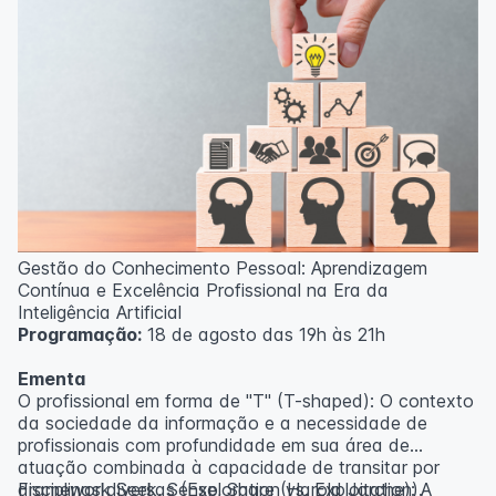
Gestão do Conhecimento Pessoal: Aprendizagem
Contínua e Excelência Profissional na Era da
Inteligência Artificial
Programação:
18 de agosto das 19h às 21h
Ementa
O profissional em forma de "T" (T-shaped): O contexto
da sociedade da informação e a necessidade de
profissionais com profundidade em sua área de
atuação combinada à capacidade de transitar por
disciplinas diversas (Exploration vs. Exploitation).
Framework Seek, Sense, Share (Harold Jarche): A