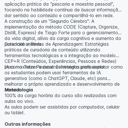
aplicação prática da "pescaria e maestria pessoal",
focando na habilidade contínua de buscar informação,
dar sentido ao conteúdo e compartilhá-lo em rede.
A construção de um "Segundo Cérebro": A
implementação do método CODE (Capture, Organize,
Distill, Express) de Tiago Forte para o gerenciamento
da vida digital, alívio da carga cognitiva e aumento do
potencial criativo.
Curadoria e Redes de Aprendizagem: Estratégias
práticas de curadoria de conteúdo utilizando
ferramentas tecnológicas e a integração ao modelo
CEP+R (Conteúdos, Experiências, Pessoas e Redes)
para maximizar o desenvolvimento profissional.
IA como Tutor Pessoal: Estratégias para explorar como
os estudantes podem usar ferramentas de IA
generativa (como o ChatGPT, Claude, etc) para
melhorar o próprio aprendizado e desenvolvimento de
carreira.
Metodologia
100% da carga horária do curso são realizadas com
aulas ao vivo.
As aulas podem ser assistidas por computador, celular
ou tablet.
Outras informações