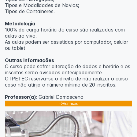
Tipos e Modalidades de Navios;
Outras informações
Tipos de Containeres.
O curso pode sofrer alteração de dados e horário e os
Metodologia
inscritos serão avisados ​​antecipadamente.
100% da carga horária do curso são realizadas com
O IPETEC reserva-se o direito de não realizar o curso
aulas ao vivo.
caso não atinja o número mínimo de 20 inscritos.
As aulas podem ser assistidas por computador, celular
ou tablet.
Professora:
Rosana Ravaglia
Outras informações
O curso pode sofrer alteração de dados e horário e os
inscritos serão avisados ​​antecipadamente.
O IPETEC reserva-se o direito de não realizar o curso
caso não atinja o número mínimo de 20 inscritos.
Professor(a):
Gabriel Damasceno
Ver mais