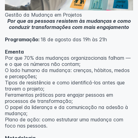
Metodologia
100% da carga horária do curso são realizadas com
Gestão da Mudança em Projetos
aulas ao vivo.
Por que as pessoas resistem às mudanças e como
As aulas podem ser assistidas por computador, celular
conduzir transformações com mais engajamento
ou tablet.
Programação:
18 de agosto das 19h às 21h
Outras informações
O curso pode sofrer alteração de dados e horário e os
Ementa
inscritos serão avisados ​​antecipadamente.
Por que 70% das mudanças organizacionais falham —
O IPETEC reserva-se o direito de não realizar o curso
e o que os números não contam;
caso não atinja o número mínimo de 20 inscritos.
O lado humano da mudança: crenças, hábitos, medos
e percepções;
Professor(a):
Fernanda Govea Souto
Tipos de resistência e como identificá-los antes que
travem o projeto;
Ferramentas práticas para engajar pessoas em
processos de transformação;
O papel da liderança e da comunicação na adesão à
mudança;
Plano de ação: como estruturar uma mudança com
foco nas pessoas.