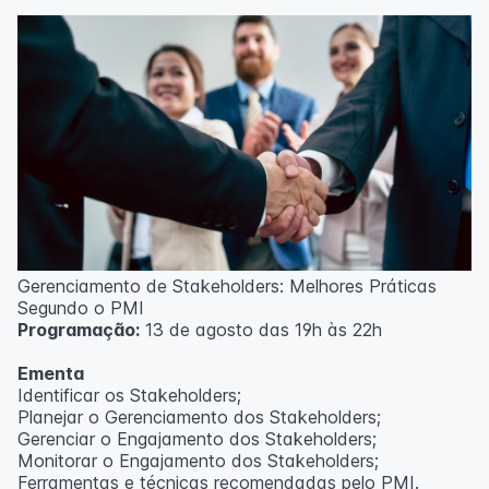
Técnicas de gerenciamento para melhoria de
resultados;
Método PDCA de gestão;
Técnicas de padronização do trabalho.
Metodologia
100% da carga horária do curso são realizadas com
aulas ao vivo.
As aulas podem ser assistidas por computador, celular
ou tablet.
Outras informações
Gerenciamento de Stakeholders: Melhores Práticas
O curso pode sofrer alteração de dados e horário e os
Segundo o PMI
inscritos serão avisados ​​antecipadamente.
Programação:
13 de agosto das 19h às 22h
O IPETEC reserva-se o direito de não realizar o curso
caso não atinja o número mínimo de 20 inscritos.
Ementa
Identificar os Stakeholders;
Professor(a):
Frederyck Teixeira
Planejar o Gerenciamento dos Stakeholders;
Gerenciar o Engajamento dos Stakeholders;
Monitorar o Engajamento dos Stakeholders;
Ferramentas e técnicas recomendadas pelo PMI.