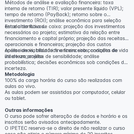
Métodos de análise e avaliação financeira: taxa
interna de retorno (TIR); valor presente líquido (VPL);
tempo de retorno (PayBack); retorno sobre o
investimento (ROI); análise econômica para seleção
entre alternativas.
Estudo do fluxo de caixa: projeção dos investimentos
necessários ao projeto; estimativa da relação entre
financiamento e capital próprio; projeção das receitas
operacionais e financeiras; projeção dos custos
operacionais, tributários e financeiros; conceito de vida
Análise de viabilidade financeira sob condições de
útil de um projeto.
incerteza; análise de sensibilidade; análise
probabilística; decisões econômicas sob condições de
incerteza.
Metodologia
100% da carga horária do curso são realizadas com
aulas ao vivo.
As aulas podem ser assistidas por computador, celular
ou tablet.
Outras informações
O curso pode sofrer alteração de dados e horário e os
inscritos serão avisados ​​antecipadamente.
O IPETEC reserva-se o direito de não realizar o curso