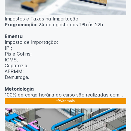
Impostos e Taxas na Importação
Programação:
24 de agosto das 19h às 22h
Ementa
Imposto de Importação;
IPI;
Pis e Cofins;
ICMS;
Capatazia;
AFRMM;
Demurrage.
Metodologia
100% da carga horária do curso são realizadas com
aulas ao vivo.
Ver mais
As aulas podem ser assistidas por computador, celular
ou tablet.
Outras informações
O curso pode sofrer alteração de dados e horário e os