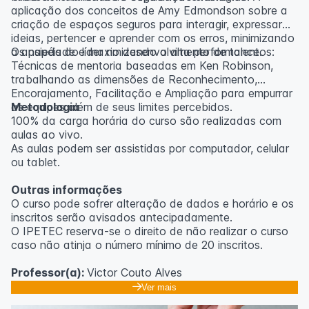
aplicação dos conceitos de Amy Edmondson sobre a
criação de espaços seguros para interagir, expressar
ideias, pertencer e aprender com os erros, minimizando
a ansiedade e maximizando a alta performance.
Os papéis do líder no desenvolvimento de talentos:
Técnicas de mentoria baseadas em Ken Robinson,
trabalhando as dimensões de Reconhecimento,
Encorajamento, Facilitação e Ampliação para empurrar
as equipes além de seus limites percebidos.
Metodologia
100% da carga horária do curso são realizadas com
aulas ao vivo.
As aulas podem ser assistidas por computador, celular
ou tablet.
Outras informações
O curso pode sofrer alteração de dados e horário e os
inscritos serão avisados ​​antecipadamente.
O IPETEC reserva-se o direito de não realizar o curso
caso não atinja o número mínimo de 20 inscritos.
Professor(a):
Victor Couto Alves
Ver mais