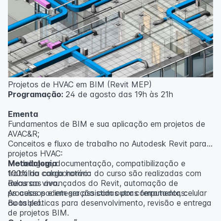
inscritos serão avisados ​​antecipadamente.
O IPETEC reserva-se o direito de não realizar o curso
caso não atinja o número mínimo de 20 inscritos.
Professor(a):
Gabriel Damasceno
Projetos de HVAC em BIM (Revit MEP)
Programação:
24 de agosto das 19h às 21h
Ementa
Fundamentos de BIM e sua aplicação em projetos de
AVAC&R;
Conceitos e fluxo de trabalho no Autodesk Revit para
projetos HVAC:
Modelagem, documentação, compatibilização e
Metodologia
trabalho colaborativo:
100% da carga horária do curso são realizadas com
Recursos avançados do Revit, automação de
aulas ao vivo.
processos e integração com outras ferramentas:
As aulas podem ser assistidas por computador, celular
Boas práticas para desenvolvimento, revisão e entrega
ou tablet.
de projetos BIM.