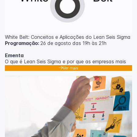
White Belt: Conceitos e Aplicações do Lean Seis Sigma
Programação:
26 de agosto das 19h às 21h
Ementa
O que é Lean Seis Sigma e por que as empresas mais
eficientes do mundo usam;
Ver mais
Os 8 desperdícios: aprendendo a enxergar o que
ninguém vê no dia a dia;
Introdução ao DMAIC: o roteiro para resolver
problemas com método;
Ferramentas essenciais: 5 Porquês, Ishikawa e voz do
cliente;
Casos práticos de melhoria em processos
administrativos e operacionais;
Próximos passos na jornada Lean Seis Sigma: do White
ao Black Belt.