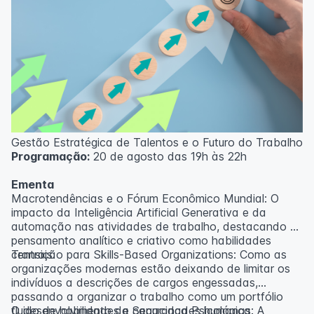
Gestão Estratégica de Talentos e o Futuro do Trabalho
Programação:
20 de agosto das 19h às 22h
Ementa
Macrotendências e o Fórum Econômico Mundial: O
impacto da Inteligência Artificial Generativa e da
automação nas atividades de trabalho, destacando o
pensamento analítico e criativo como habilidades
centrais.
Transição para Skills-Based Organizations: Como as
organizações modernas estão deixando de limitar os
indivíduos a descrições de cargos engessadas,
passando a organizar o trabalho como um portfólio
fluido de habilidades e capacidades humanas.
O desenvolvimento da Segurança Psicológica: A