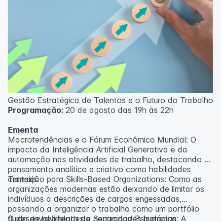
Gestão Estratégica de Talentos e o Futuro do Trabalho
Programação:
20 de agosto das 19h às 22h
Ementa
Macrotendências e o Fórum Econômico Mundial: O
impacto da Inteligência Artificial Generativa e da
automação nas atividades de trabalho, destacando o
pensamento analítico e criativo como habilidades
centrais.
Transição para Skills-Based Organizations: Como as
organizações modernas estão deixando de limitar os
indivíduos a descrições de cargos engessadas,
passando a organizar o trabalho como um portfólio
fluido de habilidades e capacidades humanas.
O desenvolvimento da Segurança Psicológica: A