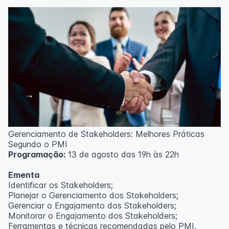
Técnicas de gerenciamento para melhoria de
resultados;
Método PDCA de gestão;
Técnicas de padronização do trabalho.
Metodologia
100% da carga horária do curso são realizadas com
aulas ao vivo.
As aulas podem ser assistidas por computador, celular
ou tablet.
Outras informações
Gerenciamento de Stakeholders: Melhores Práticas
O curso pode sofrer alteração de dados e horário e os
Segundo o PMI
inscritos serão avisados ​​antecipadamente.
Programação:
13 de agosto das 19h às 22h
O IPETEC reserva-se o direito de não realizar o curso
caso não atinja o número mínimo de 20 inscritos.
Ementa
Identificar os Stakeholders;
Professor(a):
Frederyck Teixeira
Planejar o Gerenciamento dos Stakeholders;
Gerenciar o Engajamento dos Stakeholders;
Monitorar o Engajamento dos Stakeholders;
Ferramentas e técnicas recomendadas pelo PMI.