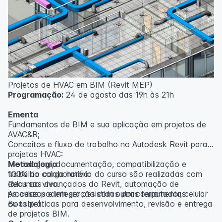
inscritos serão avisados ​​antecipadamente.
O IPETEC reserva-se o direito de não realizar o curso
caso não atinja o número mínimo de 20 inscritos.
Professor(a):
Gabriel Damasceno
Projetos de HVAC em BIM (Revit MEP)
Programação:
24 de agosto das 19h às 21h
Ementa
Fundamentos de BIM e sua aplicação em projetos de
AVAC&R;
Conceitos e fluxo de trabalho no Autodesk Revit para
projetos HVAC:
Modelagem, documentação, compatibilização e
Metodologia
trabalho colaborativo:
100% da carga horária do curso são realizadas com
Recursos avançados do Revit, automação de
aulas ao vivo.
processos e integração com outras ferramentas:
As aulas podem ser assistidas por computador, celular
Boas práticas para desenvolvimento, revisão e entrega
ou tablet.
de projetos BIM.