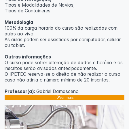
Tipos e Modalidades de Navios;
Outras informações
Tipos de Containeres.
O curso pode sofrer alteração de dados e horário e os
Metodologia
inscritos serão avisados ​​antecipadamente.
100% da carga horária do curso são realizadas com
O IPETEC reserva-se o direito de não realizar o curso
aulas ao vivo.
caso não atinja o número mínimo de 20 inscritos.
As aulas podem ser assistidas por computador, celular
ou tablet.
Professora:
Rosana Ravaglia
Outras informações
O curso pode sofrer alteração de dados e horário e os
inscritos serão avisados ​​antecipadamente.
O IPETEC reserva-se o direito de não realizar o curso
caso não atinja o número mínimo de 20 inscritos.
Professor(a):
Gabriel Damasceno
Ver mais