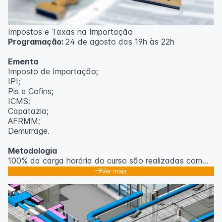
Impostos e Taxas na Importação
Programação:
24 de agosto das 19h às 22h
Ementa
Imposto de Importação;
IPI;
Pis e Cofins;
ICMS;
Capatazia;
AFRMM;
Demurrage.
Metodologia
100% da carga horária do curso são realizadas com
aulas ao vivo.
Ver mais
As aulas podem ser assistidas por computador, celular
ou tablet.
Outras informações
O curso pode sofrer alteração de dados e horário e os