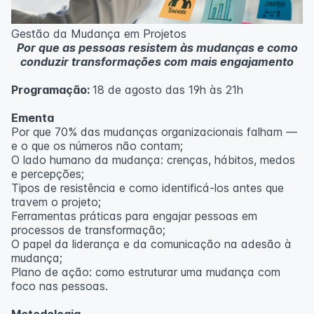
Metodologia
100% da carga horária do curso são realizadas com
Gestão da Mudança em Projetos
aulas ao vivo.
Por que as pessoas resistem às mudanças e como
As aulas podem ser assistidas por computador, celular
conduzir transformações com mais engajamento
ou tablet.
Programação:
18 de agosto das 19h às 21h
Outras informações
O curso pode sofrer alteração de dados e horário e os
Ementa
inscritos serão avisados ​​antecipadamente.
Por que 70% das mudanças organizacionais falham —
O IPETEC reserva-se o direito de não realizar o curso
e o que os números não contam;
caso não atinja o número mínimo de 20 inscritos.
O lado humano da mudança: crenças, hábitos, medos
e percepções;
Professor(a):
Fernanda Govea Souto
Tipos de resistência e como identificá-los antes que
travem o projeto;
Ferramentas práticas para engajar pessoas em
processos de transformação;
O papel da liderança e da comunicação na adesão à
mudança;
Plano de ação: como estruturar uma mudança com
foco nas pessoas.