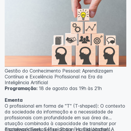
Gestão do Conhecimento Pessoal: Aprendizagem
Contínua e Excelência Profissional na Era da
Inteligência Artificial
Programação:
18 de agosto das 19h às 21h
Ementa
O profissional em forma de "T" (T-shaped): O contexto
da sociedade da informação e a necessidade de
profissionais com profundidade em sua área de
atuação combinada à capacidade de transitar por
disciplinas diversas (Exploration vs. Exploitation).
Framework Seek, Sense, Share (Harold Jarche): A