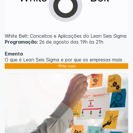
White Belt: Conceitos e Aplicações do Lean Seis Sigma
Programação:
26 de agosto das 19h às 21h
Ementa
O que é Lean Seis Sigma e por que as empresas mais
eficientes do mundo usam;
Ver mais
Os 8 desperdícios: aprendendo a enxergar o que
ninguém vê no dia a dia;
Introdução ao DMAIC: o roteiro para resolver
problemas com método;
Ferramentas essenciais: 5 Porquês, Ishikawa e voz do
cliente;
Casos práticos de melhoria em processos
administrativos e operacionais;
Próximos passos na jornada Lean Seis Sigma: do White
ao Black Belt.