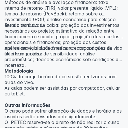
Métodos de análise e avaliação financeira: taxa
interna de retorno (TIR); valor presente líquido (VPL);
tempo de retorno (PayBack); retorno sobre o
investimento (ROI); análise econômica para seleção
entre alternativas.
Estudo do fluxo de caixa: projeção dos investimentos
necessários ao projeto; estimativa da relação entre
financiamento e capital próprio; projeção das receitas
operacionais e financeiras; projeção dos custos
operacionais, tributários e financeiros; conceito de vida
Análise de viabilidade financeira sob condições de
útil de um projeto.
incerteza; análise de sensibilidade; análise
probabilística; decisões econômicas sob condições de
incerteza.
Metodologia
100% da carga horária do curso são realizadas com
aulas ao vivo.
As aulas podem ser assistidas por computador, celular
ou tablet.
Outras informações
O curso pode sofrer alteração de dados e horário e os
inscritos serão avisados ​​antecipadamente.
O IPETEC reserva-se o direito de não realizar o curso