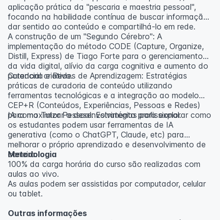
aplicação prática da "pescaria e maestria pessoal",
focando na habilidade contínua de buscar informação,
dar sentido ao conteúdo e compartilhá-lo em rede.
A construção de um "Segundo Cérebro": A
implementação do método CODE (Capture, Organize,
Distill, Express) de Tiago Forte para o gerenciamento
da vida digital, alívio da carga cognitiva e aumento do
potencial criativo.
Curadoria e Redes de Aprendizagem: Estratégias
práticas de curadoria de conteúdo utilizando
ferramentas tecnológicas e a integração ao modelo
CEP+R (Conteúdos, Experiências, Pessoas e Redes)
para maximizar o desenvolvimento profissional.
IA como Tutor Pessoal: Estratégias para explorar como
os estudantes podem usar ferramentas de IA
generativa (como o ChatGPT, Claude, etc) para
melhorar o próprio aprendizado e desenvolvimento de
carreira.
Metodologia
100% da carga horária do curso são realizadas com
aulas ao vivo.
As aulas podem ser assistidas por computador, celular
ou tablet.
Outras informações