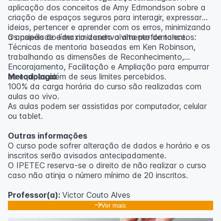
aplicação dos conceitos de Amy Edmondson sobre a
criação de espaços seguros para interagir, expressar
ideias, pertencer e aprender com os erros, minimizando
a ansiedade e maximizando a alta performance.
Os papéis do líder no desenvolvimento de talentos:
Técnicas de mentoria baseadas em Ken Robinson,
trabalhando as dimensões de Reconhecimento,
Encorajamento, Facilitação e Ampliação para empurrar
as equipes além de seus limites percebidos.
Metodologia
100% da carga horária do curso são realizadas com
aulas ao vivo.
As aulas podem ser assistidas por computador, celular
ou tablet.
Outras informações
O curso pode sofrer alteração de dados e horário e os
inscritos serão avisados ​​antecipadamente.
O IPETEC reserva-se o direito de não realizar o curso
caso não atinja o número mínimo de 20 inscritos.
Professor(a):
Victor Couto Alves
Ver mais