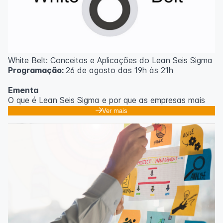
White Belt: Conceitos e Aplicações do Lean Seis Sigma
Programação:
26 de agosto das 19h às 21h
Ementa
O que é Lean Seis Sigma e por que as empresas mais
eficientes do mundo usam;
Ver mais
Os 8 desperdícios: aprendendo a enxergar o que
ninguém vê no dia a dia;
Introdução ao DMAIC: o roteiro para resolver
problemas com método;
Ferramentas essenciais: 5 Porquês, Ishikawa e voz do
cliente;
Casos práticos de melhoria em processos
administrativos e operacionais;
Próximos passos na jornada Lean Seis Sigma: do White
ao Black Belt.