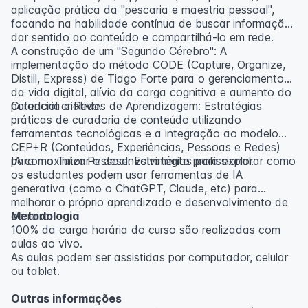
aplicação prática da "pescaria e maestria pessoal",
focando na habilidade contínua de buscar informação,
dar sentido ao conteúdo e compartilhá-lo em rede.
A construção de um "Segundo Cérebro": A
implementação do método CODE (Capture, Organize,
Distill, Express) de Tiago Forte para o gerenciamento
da vida digital, alívio da carga cognitiva e aumento do
potencial criativo.
Curadoria e Redes de Aprendizagem: Estratégias
práticas de curadoria de conteúdo utilizando
ferramentas tecnológicas e a integração ao modelo
CEP+R (Conteúdos, Experiências, Pessoas e Redes)
para maximizar o desenvolvimento profissional.
IA como Tutor Pessoal: Estratégias para explorar como
os estudantes podem usar ferramentas de IA
generativa (como o ChatGPT, Claude, etc) para
melhorar o próprio aprendizado e desenvolvimento de
carreira.
Metodologia
100% da carga horária do curso são realizadas com
aulas ao vivo.
As aulas podem ser assistidas por computador, celular
ou tablet.
Outras informações