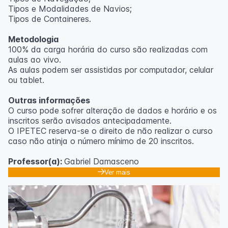
Tipos e Modalidades de Navios;
Outras informações
Tipos de Containeres.
O curso pode sofrer alteração de dados e horário e os
Metodologia
inscritos serão avisados ​​antecipadamente.
100% da carga horária do curso são realizadas com
O IPETEC reserva-se o direito de não realizar o curso
aulas ao vivo.
caso não atinja o número mínimo de 20 inscritos.
As aulas podem ser assistidas por computador, celular
ou tablet.
Professora:
Rosana Ravaglia
Outras informações
O curso pode sofrer alteração de dados e horário e os
inscritos serão avisados ​​antecipadamente.
O IPETEC reserva-se o direito de não realizar o curso
caso não atinja o número mínimo de 20 inscritos.
Professor(a):
Gabriel Damasceno
Ver mais