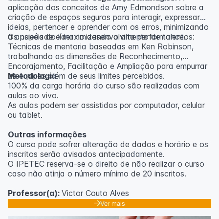
aplicação dos conceitos de Amy Edmondson sobre a
criação de espaços seguros para interagir, expressar
ideias, pertencer e aprender com os erros, minimizando
a ansiedade e maximizando a alta performance.
Os papéis do líder no desenvolvimento de talentos:
Técnicas de mentoria baseadas em Ken Robinson,
trabalhando as dimensões de Reconhecimento,
Encorajamento, Facilitação e Ampliação para empurrar
as equipes além de seus limites percebidos.
Metodologia
100% da carga horária do curso são realizadas com
aulas ao vivo.
As aulas podem ser assistidas por computador, celular
ou tablet.
Outras informações
O curso pode sofrer alteração de dados e horário e os
inscritos serão avisados ​​antecipadamente.
O IPETEC reserva-se o direito de não realizar o curso
caso não atinja o número mínimo de 20 inscritos.
Professor(a):
Victor Couto Alves
Ver mais