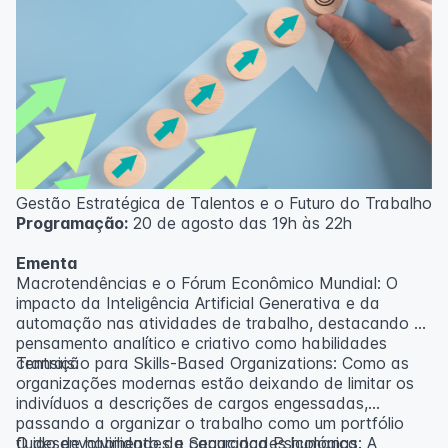
Gestão Estratégica de Talentos e o Futuro do Trabalho
Programação:
20 de agosto das 19h às 22h
Ementa
Macrotendências e o Fórum Econômico Mundial: O
impacto da Inteligência Artificial Generativa e da
automação nas atividades de trabalho, destacando o
pensamento analítico e criativo como habilidades
centrais.
Transição para Skills-Based Organizations: Como as
organizações modernas estão deixando de limitar os
indivíduos a descrições de cargos engessadas,
passando a organizar o trabalho como um portfólio
fluido de habilidades e capacidades humanas.
O desenvolvimento da Segurança Psicológica: A