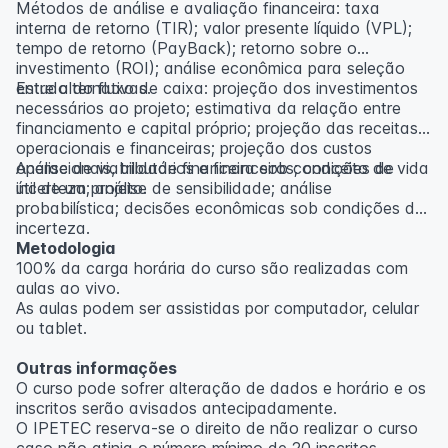
Métodos de análise e avaliação financeira: taxa
interna de retorno (TIR); valor presente líquido (VPL);
tempo de retorno (PayBack); retorno sobre o
investimento (ROI); análise econômica para seleção
entre alternativas.
Estudo do fluxo de caixa: projeção dos investimentos
necessários ao projeto; estimativa da relação entre
financiamento e capital próprio; projeção das receitas
operacionais e financeiras; projeção dos custos
operacionais, tributários e financeiros; conceito de vida
Análise de viabilidade financeira sob condições de
útil de um projeto.
incerteza; análise de sensibilidade; análise
probabilística; decisões econômicas sob condições de
incerteza.
Metodologia
100% da carga horária do curso são realizadas com
aulas ao vivo.
As aulas podem ser assistidas por computador, celular
ou tablet.
Outras informações
O curso pode sofrer alteração de dados e horário e os
inscritos serão avisados ​​antecipadamente.
O IPETEC reserva-se o direito de não realizar o curso