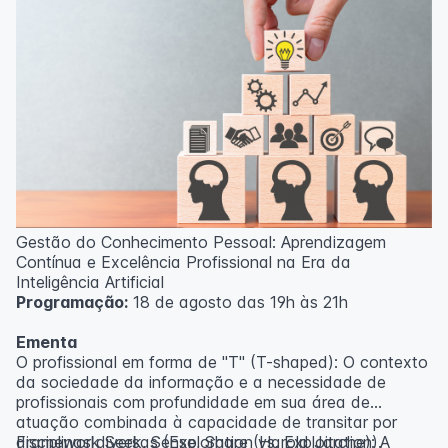
Gestão do Conhecimento Pessoal: Aprendizagem
Contínua e Excelência Profissional na Era da
Inteligência Artificial
Programação:
18 de agosto das 19h às 21h
Ementa
O profissional em forma de "T" (T-shaped): O contexto
da sociedade da informação e a necessidade de
profissionais com profundidade em sua área de
atuação combinada à capacidade de transitar por
disciplinas diversas (Exploration vs. Exploitation).
Framework Seek, Sense, Share (Harold Jarche): A