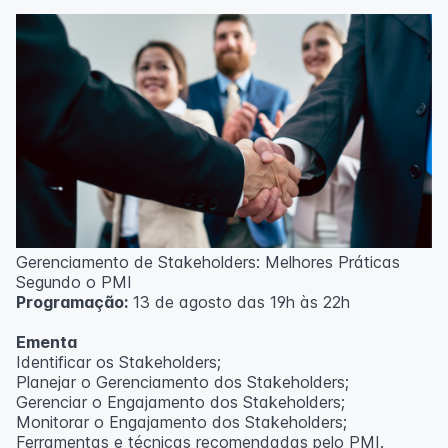
Técnicas de gerenciamento para melhoria de
resultados;
Método PDCA de gestão;
Técnicas de padronização do trabalho.
Metodologia
100% da carga horária do curso são realizadas com
aulas ao vivo.
As aulas podem ser assistidas por computador, celular
ou tablet.
Outras informações
Gerenciamento de Stakeholders: Melhores Práticas
O curso pode sofrer alteração de dados e horário e os
Segundo o PMI
inscritos serão avisados ​​antecipadamente.
Programação:
13 de agosto das 19h às 22h
O IPETEC reserva-se o direito de não realizar o curso
caso não atinja o número mínimo de 20 inscritos.
Ementa
Identificar os Stakeholders;
Professor(a):
Frederyck Teixeira
Planejar o Gerenciamento dos Stakeholders;
Gerenciar o Engajamento dos Stakeholders;
Monitorar o Engajamento dos Stakeholders;
Ferramentas e técnicas recomendadas pelo PMI.