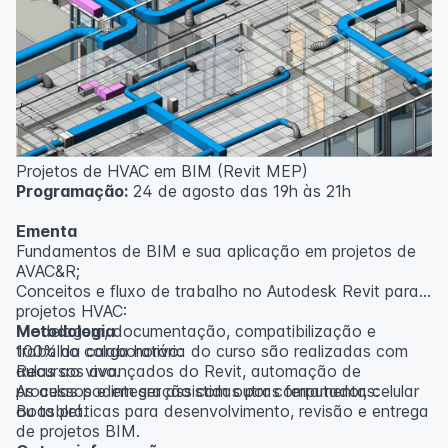
inscritos serão avisados ​​antecipadamente.
O IPETEC reserva-se o direito de não realizar o curso
caso não atinja o número mínimo de 20 inscritos.
Professor(a):
Gabriel Damasceno
Projetos de HVAC em BIM (Revit MEP)
Programação:
24 de agosto das 19h às 21h
Ementa
Fundamentos de BIM e sua aplicação em projetos de
AVAC&R;
Conceitos e fluxo de trabalho no Autodesk Revit para
projetos HVAC:
Modelagem, documentação, compatibilização e
Metodologia
trabalho colaborativo:
100% da carga horária do curso são realizadas com
Recursos avançados do Revit, automação de
aulas ao vivo.
processos e integração com outras ferramentas:
As aulas podem ser assistidas por computador, celular
Boas práticas para desenvolvimento, revisão e entrega
ou tablet.
de projetos BIM.