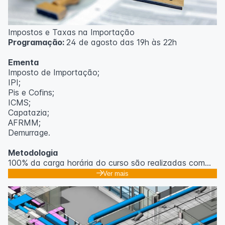
Impostos e Taxas na Importação
Programação:
24 de agosto das 19h às 22h
Ementa
Imposto de Importação;
IPI;
Pis e Cofins;
ICMS;
Capatazia;
AFRMM;
Demurrage.
Metodologia
100% da carga horária do curso são realizadas com
aulas ao vivo.
Ver mais
As aulas podem ser assistidas por computador, celular
ou tablet.
Outras informações
O curso pode sofrer alteração de dados e horário e os