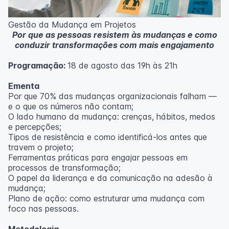
Metodologia
100% da carga horária do curso são realizadas com
Gestão da Mudança em Projetos
aulas ao vivo.
Por que as pessoas resistem às mudanças e como
As aulas podem ser assistidas por computador, celular
conduzir transformações com mais engajamento
ou tablet.
Programação:
18 de agosto das 19h às 21h
Outras informações
O curso pode sofrer alteração de dados e horário e os
Ementa
inscritos serão avisados ​​antecipadamente.
Por que 70% das mudanças organizacionais falham —
O IPETEC reserva-se o direito de não realizar o curso
e o que os números não contam;
caso não atinja o número mínimo de 20 inscritos.
O lado humano da mudança: crenças, hábitos, medos
e percepções;
Professor(a):
Fernanda Govea Souto
Tipos de resistência e como identificá-los antes que
travem o projeto;
Ferramentas práticas para engajar pessoas em
processos de transformação;
O papel da liderança e da comunicação na adesão à
mudança;
Plano de ação: como estruturar uma mudança com
foco nas pessoas.