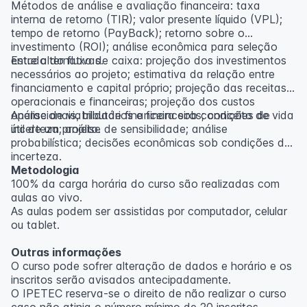
Métodos de análise e avaliação financeira: taxa
interna de retorno (TIR); valor presente líquido (VPL);
tempo de retorno (PayBack); retorno sobre o
investimento (ROI); análise econômica para seleção
entre alternativas.
Estudo do fluxo de caixa: projeção dos investimentos
necessários ao projeto; estimativa da relação entre
financiamento e capital próprio; projeção das receitas
operacionais e financeiras; projeção dos custos
operacionais, tributários e financeiros; conceito de vida
Análise de viabilidade financeira sob condições de
útil de um projeto.
incerteza; análise de sensibilidade; análise
probabilística; decisões econômicas sob condições de
incerteza.
Metodologia
100% da carga horária do curso são realizadas com
aulas ao vivo.
As aulas podem ser assistidas por computador, celular
ou tablet.
Outras informações
O curso pode sofrer alteração de dados e horário e os
inscritos serão avisados ​​antecipadamente.
O IPETEC reserva-se o direito de não realizar o curso