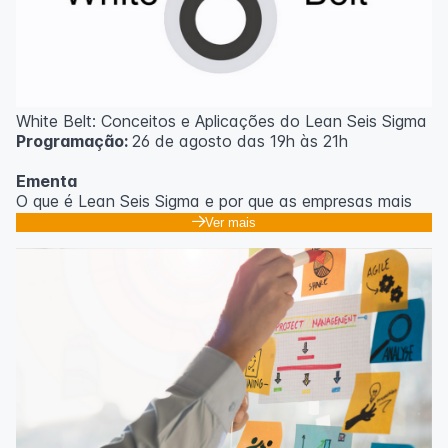
White Belt: Conceitos e Aplicações do Lean Seis Sigma
Programação:
26 de agosto das 19h às 21h
Ementa
O que é Lean Seis Sigma e por que as empresas mais
eficientes do mundo usam;
Ver mais
Os 8 desperdícios: aprendendo a enxergar o que
ninguém vê no dia a dia;
Introdução ao DMAIC: o roteiro para resolver
problemas com método;
Ferramentas essenciais: 5 Porquês, Ishikawa e voz do
cliente;
Casos práticos de melhoria em processos
administrativos e operacionais;
Próximos passos na jornada Lean Seis Sigma: do White
ao Black Belt.