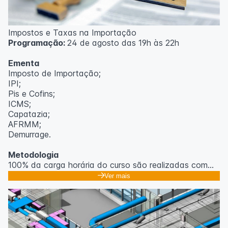
Impostos e Taxas na Importação
Programação:
24 de agosto das 19h às 22h
Ementa
Imposto de Importação;
IPI;
Pis e Cofins;
ICMS;
Capatazia;
AFRMM;
Demurrage.
Metodologia
100% da carga horária do curso são realizadas com
aulas ao vivo.
Ver mais
As aulas podem ser assistidas por computador, celular
ou tablet.
Outras informações
O curso pode sofrer alteração de dados e horário e os