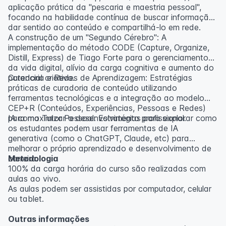
aplicação prática da "pescaria e maestria pessoal",
focando na habilidade contínua de buscar informação,
dar sentido ao conteúdo e compartilhá-lo em rede.
A construção de um "Segundo Cérebro": A
implementação do método CODE (Capture, Organize,
Distill, Express) de Tiago Forte para o gerenciamento
da vida digital, alívio da carga cognitiva e aumento do
potencial criativo.
Curadoria e Redes de Aprendizagem: Estratégias
práticas de curadoria de conteúdo utilizando
ferramentas tecnológicas e a integração ao modelo
CEP+R (Conteúdos, Experiências, Pessoas e Redes)
para maximizar o desenvolvimento profissional.
IA como Tutor Pessoal: Estratégias para explorar como
os estudantes podem usar ferramentas de IA
generativa (como o ChatGPT, Claude, etc) para
melhorar o próprio aprendizado e desenvolvimento de
carreira.
Metodologia
100% da carga horária do curso são realizadas com
aulas ao vivo.
As aulas podem ser assistidas por computador, celular
ou tablet.
Outras informações