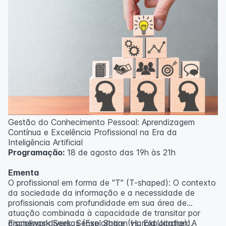
Gestão do Conhecimento Pessoal: Aprendizagem
Contínua e Excelência Profissional na Era da
Inteligência Artificial
Programação:
18 de agosto das 19h às 21h
Ementa
O profissional em forma de "T" (T-shaped): O contexto
da sociedade da informação e a necessidade de
profissionais com profundidade em sua área de
atuação combinada à capacidade de transitar por
disciplinas diversas (Exploration vs. Exploitation).
Framework Seek, Sense, Share (Harold Jarche): A