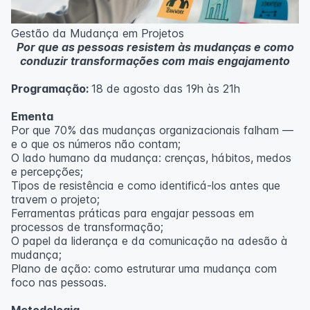
Metodologia
100% da carga horária do curso são realizadas com
Gestão da Mudança em Projetos
aulas ao vivo.
Por que as pessoas resistem às mudanças e como
As aulas podem ser assistidas por computador, celular
conduzir transformações com mais engajamento
ou tablet.
Programação:
18 de agosto das 19h às 21h
Outras informações
O curso pode sofrer alteração de dados e horário e os
Ementa
inscritos serão avisados ​​antecipadamente.
Por que 70% das mudanças organizacionais falham —
O IPETEC reserva-se o direito de não realizar o curso
e o que os números não contam;
caso não atinja o número mínimo de 20 inscritos.
O lado humano da mudança: crenças, hábitos, medos
e percepções;
Professor(a):
Fernanda Govea Souto
Tipos de resistência e como identificá-los antes que
travem o projeto;
Ferramentas práticas para engajar pessoas em
processos de transformação;
O papel da liderança e da comunicação na adesão à
mudança;
Plano de ação: como estruturar uma mudança com
foco nas pessoas.