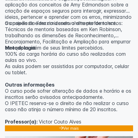
aplicação dos conceitos de Amy Edmondson sobre a
criação de espaços seguros para interagir, expressar
ideias, pertencer e aprender com os erros, minimizando
a ansiedade e maximizando a alta performance.
Os papéis do líder no desenvolvimento de talentos:
Técnicas de mentoria baseadas em Ken Robinson,
trabalhando as dimensões de Reconhecimento,
Encorajamento, Facilitação e Ampliação para empurrar
as equipes além de seus limites percebidos.
Metodologia
100% da carga horária do curso são realizadas com
aulas ao vivo.
As aulas podem ser assistidas por computador, celular
ou tablet.
Outras informações
O curso pode sofrer alteração de dados e horário e os
inscritos serão avisados ​​antecipadamente.
O IPETEC reserva-se o direito de não realizar o curso
caso não atinja o número mínimo de 20 inscritos.
Professor(a):
Victor Couto Alves
Ver mais