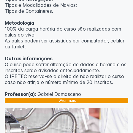
Tipos e Modalidades de Navios;
Outras informações
Tipos de Containeres.
O curso pode sofrer alteração de dados e horário e os
Metodologia
inscritos serão avisados ​​antecipadamente.
100% da carga horária do curso são realizadas com
O IPETEC reserva-se o direito de não realizar o curso
aulas ao vivo.
caso não atinja o número mínimo de 20 inscritos.
As aulas podem ser assistidas por computador, celular
ou tablet.
Professora:
Rosana Ravaglia
Outras informações
O curso pode sofrer alteração de dados e horário e os
inscritos serão avisados ​​antecipadamente.
O IPETEC reserva-se o direito de não realizar o curso
caso não atinja o número mínimo de 20 inscritos.
Professor(a):
Gabriel Damasceno
Ver mais