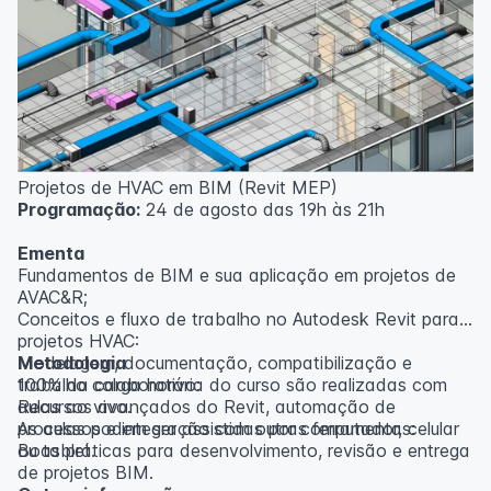
inscritos serão avisados ​​antecipadamente.
O IPETEC reserva-se o direito de não realizar o curso
caso não atinja o número mínimo de 20 inscritos.
Professor(a):
Gabriel Damasceno
Projetos de HVAC em BIM (Revit MEP)
Programação:
24 de agosto das 19h às 21h
Ementa
Fundamentos de BIM e sua aplicação em projetos de
AVAC&R;
Conceitos e fluxo de trabalho no Autodesk Revit para
projetos HVAC:
Modelagem, documentação, compatibilização e
Metodologia
trabalho colaborativo:
100% da carga horária do curso são realizadas com
Recursos avançados do Revit, automação de
aulas ao vivo.
processos e integração com outras ferramentas:
As aulas podem ser assistidas por computador, celular
Boas práticas para desenvolvimento, revisão e entrega
ou tablet.
de projetos BIM.