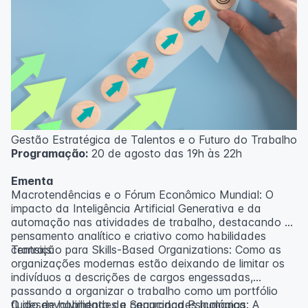
Gestão Estratégica de Talentos e o Futuro do Trabalho
Programação:
20 de agosto das 19h às 22h
Ementa
Macrotendências e o Fórum Econômico Mundial: O
impacto da Inteligência Artificial Generativa e da
automação nas atividades de trabalho, destacando o
pensamento analítico e criativo como habilidades
centrais.
Transição para Skills-Based Organizations: Como as
organizações modernas estão deixando de limitar os
indivíduos a descrições de cargos engessadas,
passando a organizar o trabalho como um portfólio
fluido de habilidades e capacidades humanas.
O desenvolvimento da Segurança Psicológica: A