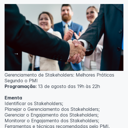
Técnicas de gerenciamento para melhoria de
resultados;
Método PDCA de gestão;
Técnicas de padronização do trabalho.
Metodologia
100% da carga horária do curso são realizadas com
aulas ao vivo.
As aulas podem ser assistidas por computador, celular
ou tablet.
Outras informações
Gerenciamento de Stakeholders: Melhores Práticas
O curso pode sofrer alteração de dados e horário e os
Segundo o PMI
inscritos serão avisados ​​antecipadamente.
Programação:
13 de agosto das 19h às 22h
O IPETEC reserva-se o direito de não realizar o curso
caso não atinja o número mínimo de 20 inscritos.
Ementa
Identificar os Stakeholders;
Professor(a):
Frederyck Teixeira
Planejar o Gerenciamento dos Stakeholders;
Gerenciar o Engajamento dos Stakeholders;
Monitorar o Engajamento dos Stakeholders;
Ferramentas e técnicas recomendadas pelo PMI.