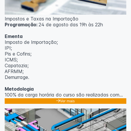
Impostos e Taxas na Importação
Programação:
24 de agosto das 19h às 22h
Ementa
Imposto de Importação;
IPI;
Pis e Cofins;
ICMS;
Capatazia;
AFRMM;
Demurrage.
Metodologia
100% da carga horária do curso são realizadas com
aulas ao vivo.
Ver mais
As aulas podem ser assistidas por computador, celular
ou tablet.
Outras informações
O curso pode sofrer alteração de dados e horário e os