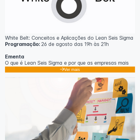
White Belt: Conceitos e Aplicações do Lean Seis Sigma
Programação:
26 de agosto das 19h às 21h
Ementa
O que é Lean Seis Sigma e por que as empresas mais
eficientes do mundo usam;
Ver mais
Os 8 desperdícios: aprendendo a enxergar o que
ninguém vê no dia a dia;
Introdução ao DMAIC: o roteiro para resolver
problemas com método;
Ferramentas essenciais: 5 Porquês, Ishikawa e voz do
cliente;
Casos práticos de melhoria em processos
administrativos e operacionais;
Próximos passos na jornada Lean Seis Sigma: do White
ao Black Belt.