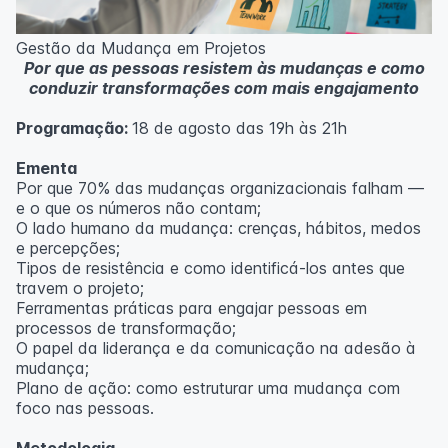
Metodologia
100% da carga horária do curso são realizadas com
Gestão da Mudança em Projetos
aulas ao vivo.
Por que as pessoas resistem às mudanças e como
As aulas podem ser assistidas por computador, celular
conduzir transformações com mais engajamento
ou tablet.
Programação:
18 de agosto das 19h às 21h
Outras informações
O curso pode sofrer alteração de dados e horário e os
Ementa
inscritos serão avisados ​​antecipadamente.
Por que 70% das mudanças organizacionais falham —
O IPETEC reserva-se o direito de não realizar o curso
e o que os números não contam;
caso não atinja o número mínimo de 20 inscritos.
O lado humano da mudança: crenças, hábitos, medos
e percepções;
Professor(a):
Fernanda Govea Souto
Tipos de resistência e como identificá-los antes que
travem o projeto;
Ferramentas práticas para engajar pessoas em
processos de transformação;
O papel da liderança e da comunicação na adesão à
mudança;
Plano de ação: como estruturar uma mudança com
foco nas pessoas.