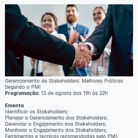
Técnicas de gerenciamento para melhoria de
resultados;
Método PDCA de gestão;
Técnicas de padronização do trabalho.
Metodologia
100% da carga horária do curso são realizadas com
aulas ao vivo.
As aulas podem ser assistidas por computador, celular
ou tablet.
Outras informações
Gerenciamento de Stakeholders: Melhores Práticas
O curso pode sofrer alteração de dados e horário e os
Segundo o PMI
inscritos serão avisados ​​antecipadamente.
Programação:
13 de agosto das 19h às 22h
O IPETEC reserva-se o direito de não realizar o curso
caso não atinja o número mínimo de 20 inscritos.
Ementa
Identificar os Stakeholders;
Professor(a):
Frederyck Teixeira
Planejar o Gerenciamento dos Stakeholders;
Gerenciar o Engajamento dos Stakeholders;
Monitorar o Engajamento dos Stakeholders;
Ferramentas e técnicas recomendadas pelo PMI.