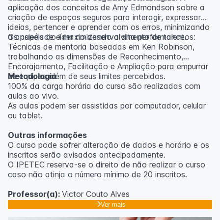
aplicação dos conceitos de Amy Edmondson sobre a
criação de espaços seguros para interagir, expressar
ideias, pertencer e aprender com os erros, minimizando
a ansiedade e maximizando a alta performance.
Os papéis do líder no desenvolvimento de talentos:
Técnicas de mentoria baseadas em Ken Robinson,
trabalhando as dimensões de Reconhecimento,
Encorajamento, Facilitação e Ampliação para empurrar
as equipes além de seus limites percebidos.
Metodologia
100% da carga horária do curso são realizadas com
aulas ao vivo.
As aulas podem ser assistidas por computador, celular
ou tablet.
Outras informações
O curso pode sofrer alteração de dados e horário e os
inscritos serão avisados ​​antecipadamente.
O IPETEC reserva-se o direito de não realizar o curso
caso não atinja o número mínimo de 20 inscritos.
Professor(a):
Victor Couto Alves
Ver mais