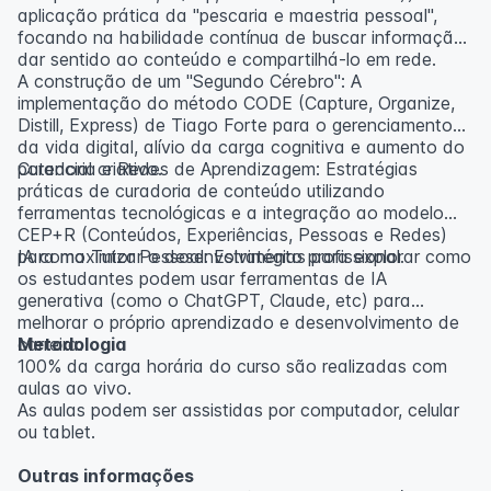
aplicação prática da "pescaria e maestria pessoal",
focando na habilidade contínua de buscar informação,
dar sentido ao conteúdo e compartilhá-lo em rede.
A construção de um "Segundo Cérebro": A
implementação do método CODE (Capture, Organize,
Distill, Express) de Tiago Forte para o gerenciamento
da vida digital, alívio da carga cognitiva e aumento do
potencial criativo.
Curadoria e Redes de Aprendizagem: Estratégias
práticas de curadoria de conteúdo utilizando
ferramentas tecnológicas e a integração ao modelo
CEP+R (Conteúdos, Experiências, Pessoas e Redes)
para maximizar o desenvolvimento profissional.
IA como Tutor Pessoal: Estratégias para explorar como
os estudantes podem usar ferramentas de IA
generativa (como o ChatGPT, Claude, etc) para
melhorar o próprio aprendizado e desenvolvimento de
carreira.
Metodologia
100% da carga horária do curso são realizadas com
aulas ao vivo.
As aulas podem ser assistidas por computador, celular
ou tablet.
Outras informações