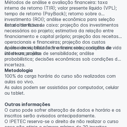
Métodos de análise e avaliação financeira: taxa
interna de retorno (TIR); valor presente líquido (VPL);
tempo de retorno (PayBack); retorno sobre o
investimento (ROI); análise econômica para seleção
entre alternativas.
Estudo do fluxo de caixa: projeção dos investimentos
necessários ao projeto; estimativa da relação entre
financiamento e capital próprio; projeção das receitas
operacionais e financeiras; projeção dos custos
operacionais, tributários e financeiros; conceito de vida
Análise de viabilidade financeira sob condições de
útil de um projeto.
incerteza; análise de sensibilidade; análise
probabilística; decisões econômicas sob condições de
incerteza.
Metodologia
100% da carga horária do curso são realizadas com
aulas ao vivo.
As aulas podem ser assistidas por computador, celular
ou tablet.
Outras informações
O curso pode sofrer alteração de dados e horário e os
inscritos serão avisados ​​antecipadamente.
O IPETEC reserva-se o direito de não realizar o curso