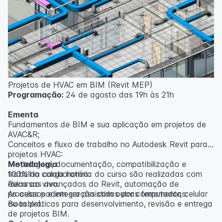
inscritos serão avisados ​​antecipadamente.
O IPETEC reserva-se o direito de não realizar o curso
caso não atinja o número mínimo de 20 inscritos.
Professor(a):
Gabriel Damasceno
Projetos de HVAC em BIM (Revit MEP)
Programação:
24 de agosto das 19h às 21h
Ementa
Fundamentos de BIM e sua aplicação em projetos de
AVAC&R;
Conceitos e fluxo de trabalho no Autodesk Revit para
projetos HVAC:
Modelagem, documentação, compatibilização e
Metodologia
trabalho colaborativo:
100% da carga horária do curso são realizadas com
Recursos avançados do Revit, automação de
aulas ao vivo.
processos e integração com outras ferramentas:
As aulas podem ser assistidas por computador, celular
Boas práticas para desenvolvimento, revisão e entrega
ou tablet.
de projetos BIM.