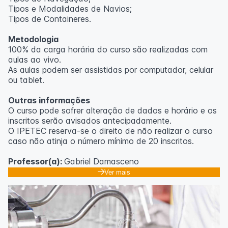
Tipos e Modalidades de Navios;
Outras informações
Tipos de Containeres.
O curso pode sofrer alteração de dados e horário e os
Metodologia
inscritos serão avisados ​​antecipadamente.
100% da carga horária do curso são realizadas com
O IPETEC reserva-se o direito de não realizar o curso
aulas ao vivo.
caso não atinja o número mínimo de 20 inscritos.
As aulas podem ser assistidas por computador, celular
ou tablet.
Professora:
Rosana Ravaglia
Outras informações
O curso pode sofrer alteração de dados e horário e os
inscritos serão avisados ​​antecipadamente.
O IPETEC reserva-se o direito de não realizar o curso
caso não atinja o número mínimo de 20 inscritos.
Professor(a):
Gabriel Damasceno
Ver mais