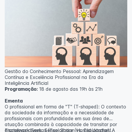
Gestão do Conhecimento Pessoal: Aprendizagem
Contínua e Excelência Profissional na Era da
Inteligência Artificial
Programação:
18 de agosto das 19h às 21h
Ementa
O profissional em forma de "T" (T-shaped): O contexto
da sociedade da informação e a necessidade de
profissionais com profundidade em sua área de
atuação combinada à capacidade de transitar por
disciplinas diversas (Exploration vs. Exploitation).
Framework Seek, Sense, Share (Harold Jarche): A