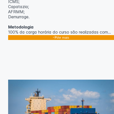
ICMS;
Capatazia;
AFRMM;
Demurrage.
Metodologia
100% da carga horária do curso são realizadas com
aulas ao vivo.
Ver mais
As aulas podem ser assistidas por computador, celular
ou tablet.
Outras informações
O curso pode sofrer alteração de dados e horário e os
inscritos serão avisados ​​antecipadamente.
O IPETEC reserva-se o direito de não realizar o curso
caso não atinja o número mínimo de 20 inscritos.
Professor(a):
Gabriel Damasceno