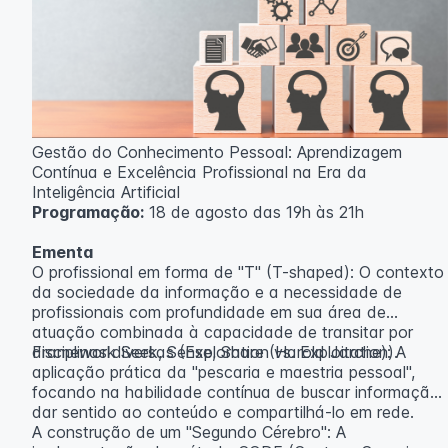
Gestão do Conhecimento Pessoal: Aprendizagem
Contínua e Excelência Profissional na Era da
Inteligência Artificial
Programação:
18 de agosto das 19h às 21h
Ementa
O profissional em forma de "T" (T-shaped): O contexto
da sociedade da informação e a necessidade de
profissionais com profundidade em sua área de
atuação combinada à capacidade de transitar por
disciplinas diversas (Exploration vs. Exploitation).
Framework Seek, Sense, Share (Harold Jarche): A
aplicação prática da "pescaria e maestria pessoal",
focando na habilidade contínua de buscar informação,
dar sentido ao conteúdo e compartilhá-lo em rede.
A construção de um "Segundo Cérebro": A