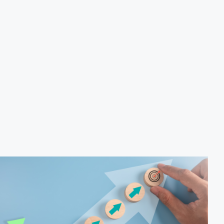
produção de biocombustíveis.
Tecnologias de produção de etanol e bioetanol.
Tecnologias de produção de biodiesel.
Conceitos sobre biomassa de florestas energéticas.
Conceitos e fontes geradoras de biogás: Aterro
sanitário, estações de tratamento de esgoto e resíduos
agrícolas.
Biodigestores.
Usos e aplicações dos subprodutos da biodigestão.
Identificação das barreiras atuais à penetração de
tecnologia para biomassa; Biocombustíveis e transição
ecológica.
Metodologia
100% da carga horária do curso são realizadas com
aulas ao vivo.
Outras informações
O curso pode sofrer alteração de dados e horário e os
inscritos serão avisados ​​antecipadamente.
O IPETEC reserva-se o direito de não realizar o curso