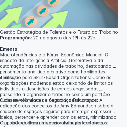
caso não atinja o número mínimo de 20 inscritos.
Professora:
Rosana Ravaglia
Gestão Estratégica de Talentos e o Futuro do Trabalho
Programação:
20 de agosto das 19h às 22h
Ementa
Macrotendências e o Fórum Econômico Mundial: O
impacto da Inteligência Artificial Generativa e da
automação nas atividades de trabalho, destacando o
pensamento analítico e criativo como habilidades
centrais.
Transição para Skills-Based Organizations: Como as
organizações modernas estão deixando de limitar os
indivíduos a descrições de cargos engessadas,
passando a organizar o trabalho como um portfólio
fluido de habilidades e capacidades humanas.
O desenvolvimento da Segurança Psicológica: A
aplicação dos conceitos de Amy Edmondson sobre a
criação de espaços seguros para interagir, expressar
ideias, pertencer e aprender com os erros, minimizando
a ansiedade e maximizando a alta performance.
Os papéis do líder no desenvolvimento de talentos: