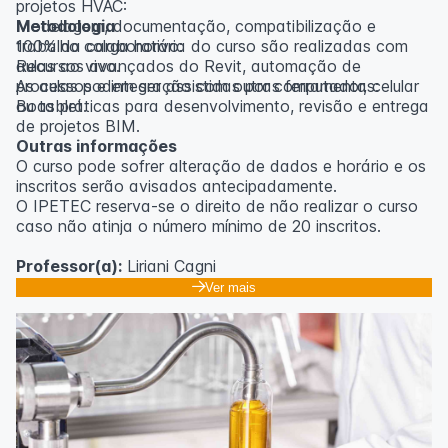
projetos HVAC:
Modelagem, documentação, compatibilização e
Metodologia
trabalho colaborativo:
100% da carga horária do curso são realizadas com
Recursos avançados do Revit, automação de
aulas ao vivo.
processos e integração com outras ferramentas:
As aulas podem ser assistidas por computador, celular
Boas práticas para desenvolvimento, revisão e entrega
ou tablet.
de projetos BIM.
Outras informações
O curso pode sofrer alteração de dados e horário e os
inscritos serão avisados ​​antecipadamente.
O IPETEC reserva-se o direito de não realizar o curso
caso não atinja o número mínimo de 20 inscritos.
Professor(a):
Liriani Cagni
Ver mais