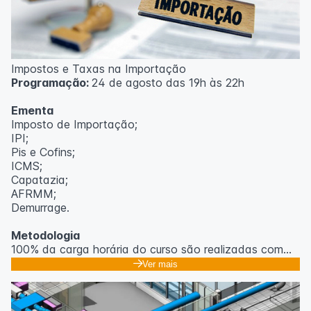
Impostos e Taxas na Importação
Programação:
24 de agosto das 19h às 22h
Ementa
Imposto de Importação;
IPI;
Pis e Cofins;
ICMS;
Capatazia;
AFRMM;
Demurrage.
Metodologia
100% da carga horária do curso são realizadas com
aulas ao vivo.
Ver mais
As aulas podem ser assistidas por computador, celular
ou tablet.