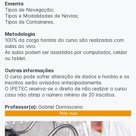
Ementa
aulas ao vivo.
Tipos de Navegação;
Tipos e Modalidades de Navios;
Outras informações
Tipos de Containeres.
O curso pode sofrer alteração de dados e horário e os
Metodologia
inscritos serão avisados ​​antecipadamente.
100% da carga horária do curso são realizadas com
O IPETEC reserva-se o direito de não realizar o curso
aulas ao vivo.
caso não atinja o número mínimo de 20 inscritos.
As aulas podem ser assistidas por computador, celular
ou tablet.
Professora:
Rosana Ravaglia
Outras informações
O curso pode sofrer alteração de dados e horário e os
inscritos serão avisados ​​antecipadamente.
O IPETEC reserva-se o direito de não realizar o curso
caso não atinja o número mínimo de 20 inscritos.
Professor(a):
Gabriel Damasceno
Ver mais