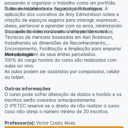
passando a organizar o trabalho como um portfólio
fluido de habilidades e capacidades humanas.
O desenvolvimento da Segurança Psicológica: A
aplicação dos conceitos de Amy Edmondson sobre a
criação de espaços seguros para interagir, expressar
ideias, pertencer e aprender com os erros, minimizando
a ansiedade e maximizando a alta performance.
Os papéis do líder no desenvolvimento de talentos:
Técnicas de mentoria baseadas em Ken Robinson,
trabalhando as dimensões de Reconhecimento,
Encorajamento, Facilitação e Ampliação para empurrar
as equipes além de seus limites percebidos.
Metodologia
100% da carga horária do curso são realizadas com
aulas ao vivo.
As aulas podem ser assistidas por computador, celular
ou tablet.
Outras informações
O curso pode sofrer alteração de dados e horário e os
inscritos serão avisados ​​antecipadamente.
O IPETEC reserva-se o direito de não realizar o curso
caso não atinja o número mínimo de 20 inscritos.
Professor(a):
Victor Couto Alves