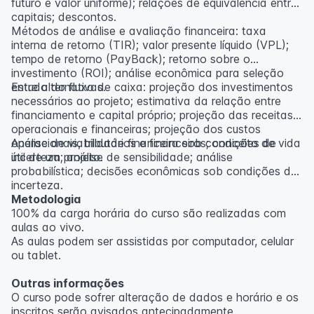
futuro e valor uniforme); relações de equivalência entre
capitais; descontos.
Métodos de análise e avaliação financeira: taxa
interna de retorno (TIR); valor presente líquido (VPL);
tempo de retorno (PayBack); retorno sobre o
investimento (ROI); análise econômica para seleção
entre alternativas.
Estudo do fluxo de caixa: projeção dos investimentos
necessários ao projeto; estimativa da relação entre
financiamento e capital próprio; projeção das receitas
operacionais e financeiras; projeção dos custos
operacionais, tributários e financeiros; conceito de vida
Análise de viabilidade financeira sob condições de
útil de um projeto.
incerteza; análise de sensibilidade; análise
probabilística; decisões econômicas sob condições de
incerteza.
Metodologia
100% da carga horária do curso são realizadas com
aulas ao vivo.
As aulas podem ser assistidas por computador, celular
ou tablet.
Outras informações
O curso pode sofrer alteração de dados e horário e os
inscritos serão avisados ​​antecipadamente.