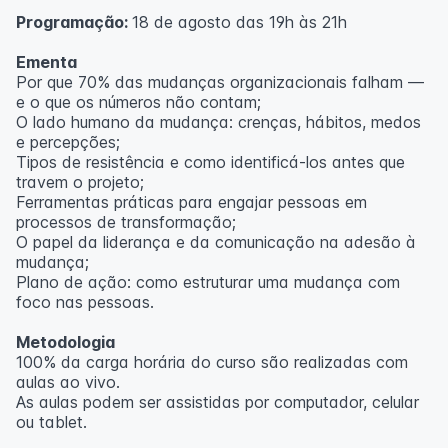
Programação:
18 de agosto das 19h às 21h
Outras informações
O curso pode sofrer alteração de dados e horário e os
Ementa
inscritos serão avisados ​​antecipadamente.
Por que 70% das mudanças organizacionais falham —
O IPETEC reserva-se o direito de não realizar o curso
e o que os números não contam;
caso não atinja o número mínimo de 20 inscritos.
O lado humano da mudança: crenças, hábitos, medos
e percepções;
Professor(a):
Fernanda Govea Souto
Tipos de resistência e como identificá-los antes que
travem o projeto;
Ferramentas práticas para engajar pessoas em
processos de transformação;
O papel da liderança e da comunicação na adesão à
mudança;
Plano de ação: como estruturar uma mudança com
foco nas pessoas.
Metodologia
100% da carga horária do curso são realizadas com
aulas ao vivo.
As aulas podem ser assistidas por computador, celular
ou tablet.