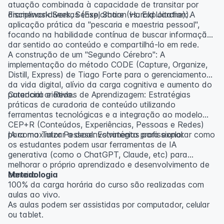
atuação combinada à capacidade de transitar por
disciplinas diversas (Exploration vs. Exploitation).
Framework Seek, Sense, Share (Harold Jarche): A
aplicação prática da "pescaria e maestria pessoal",
focando na habilidade contínua de buscar informação,
dar sentido ao conteúdo e compartilhá-lo em rede.
A construção de um "Segundo Cérebro": A
implementação do método CODE (Capture, Organize,
Distill, Express) de Tiago Forte para o gerenciamento
da vida digital, alívio da carga cognitiva e aumento do
potencial criativo.
Curadoria e Redes de Aprendizagem: Estratégias
práticas de curadoria de conteúdo utilizando
ferramentas tecnológicas e a integração ao modelo
CEP+R (Conteúdos, Experiências, Pessoas e Redes)
para maximizar o desenvolvimento profissional.
IA como Tutor Pessoal: Estratégias para explorar como
os estudantes podem usar ferramentas de IA
generativa (como o ChatGPT, Claude, etc) para
melhorar o próprio aprendizado e desenvolvimento de
carreira.
Metodologia
100% da carga horária do curso são realizadas com
aulas ao vivo.
As aulas podem ser assistidas por computador, celular
ou tablet.