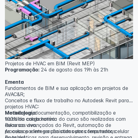
Outras informações
O curso pode sofrer alteração de dados e horário e os
inscritos serão avisados ​​antecipadamente.
O IPETEC reserva-se o direito de não realizar o curso
caso não atinja o número mínimo de 20 inscritos.
Professor(a):
Gabriel Damasceno
Projetos de HVAC em BIM (Revit MEP)
Programação:
24 de agosto das 19h às 21h
Ementa
Fundamentos de BIM e sua aplicação em projetos de
AVAC&R;
Conceitos e fluxo de trabalho no Autodesk Revit para
projetos HVAC:
Modelagem, documentação, compatibilização e
Metodologia
trabalho colaborativo:
100% da carga horária do curso são realizadas com
Recursos avançados do Revit, automação de
aulas ao vivo.
processos e integração com outras ferramentas:
As aulas podem ser assistidas por computador, celular
Boas práticas para desenvolvimento, revisão e entrega
ou tablet.