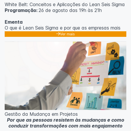
White Belt: Conceitos e Aplicações do Lean Seis Sigma
Programação:
26 de agosto das 19h às 21h
Ementa
O que é Lean Seis Sigma e por que as empresas mais
eficientes do mundo usam;
Ver mais
Os 8 desperdícios: aprendendo a enxergar o que
ninguém vê no dia a dia;
Introdução ao DMAIC: o roteiro para resolver
problemas com método;
Ferramentas essenciais: 5 Porquês, Ishikawa e voz do
cliente;
Casos práticos de melhoria em processos
administrativos e operacionais;
Próximos passos na jornada Lean Seis Sigma: do White
ao Black Belt.
Metodologia
100% da carga horária do curso são realizadas com
Gestão da Mudança em Projetos
aulas ao vivo.
Por que as pessoas resistem às mudanças e como
As aulas podem ser assistidas por computador, celular
conduzir transformações com mais engajamento
ou tablet.