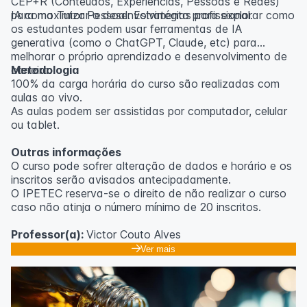
CEP+R (Conteúdos, Experiências, Pessoas e Redes)
para maximizar o desenvolvimento profissional.
IA como Tutor Pessoal: Estratégias para explorar como
os estudantes podem usar ferramentas de IA
generativa (como o ChatGPT, Claude, etc) para
melhorar o próprio aprendizado e desenvolvimento de
carreira.
Metodologia
100% da carga horária do curso são realizadas com
aulas ao vivo.
As aulas podem ser assistidas por computador, celular
ou tablet.
Outras informações
O curso pode sofrer alteração de dados e horário e os
inscritos serão avisados ​​antecipadamente.
O IPETEC reserva-se o direito de não realizar o curso
caso não atinja o número mínimo de 20 inscritos.
Professor(a):
Victor Couto Alves
Ver mais