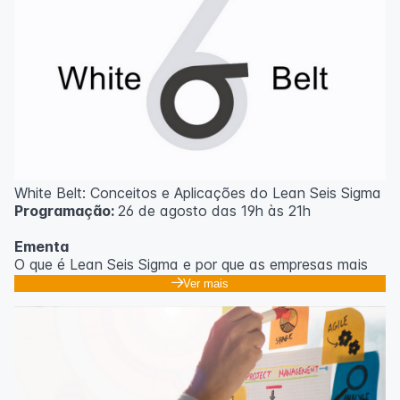
White Belt: Conceitos e Aplicações do Lean Seis Sigma
Programação:
26 de agosto das 19h às 21h
Ementa
O que é Lean Seis Sigma e por que as empresas mais
eficientes do mundo usam;
Ver mais
Os 8 desperdícios: aprendendo a enxergar o que
ninguém vê no dia a dia;
Introdução ao DMAIC: o roteiro para resolver
problemas com método;
Ferramentas essenciais: 5 Porquês, Ishikawa e voz do
cliente;