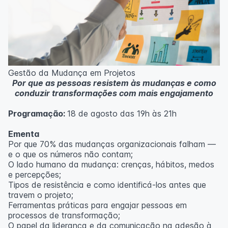
Casos práticos de melhoria em processos
administrativos e operacionais;
Próximos passos na jornada Lean Seis Sigma: do White
ao Black Belt.
Metodologia
100% da carga horária do curso são realizadas com
Gestão da Mudança em Projetos
aulas ao vivo.
Por que as pessoas resistem às mudanças e como
As aulas podem ser assistidas por computador, celular
conduzir transformações com mais engajamento
ou tablet.
Programação:
18 de agosto das 19h às 21h
Outras informações
O curso pode sofrer alteração de dados e horário e os
Ementa
inscritos serão avisados ​​antecipadamente.
Por que 70% das mudanças organizacionais falham —
O IPETEC reserva-se o direito de não realizar o curso
e o que os números não contam;
caso não atinja o número mínimo de 20 inscritos.
O lado humano da mudança: crenças, hábitos, medos
e percepções;
Professor(a):
Fernanda Govea Souto
Tipos de resistência e como identificá-los antes que
travem o projeto;
Ferramentas práticas para engajar pessoas em
processos de transformação;
O papel da liderança e da comunicação na adesão à