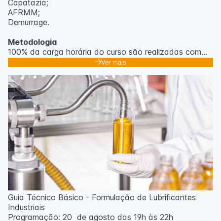
Capatazia;
AFRMM;
Demurrage.
Metodologia
100% da carga horária do curso são realizadas com
aulas ao vivo.
Ver mais
As aulas podem ser assistidas por computador, celular
ou tablet.
Outras informações
O curso pode sofrer alteração de dados e horário e os
inscritos serão avisados ​​antecipadamente.
O IPETEC reserva-se o direito de não realizar o curso
caso não atinja o número mínimo de 20 inscritos.
Professor(a):
Gabriel Damasceno
Guia Técnico Básico - Formulação de Lubrificantes
Industriais
Programação: 20 de agosto das 19h às 22h