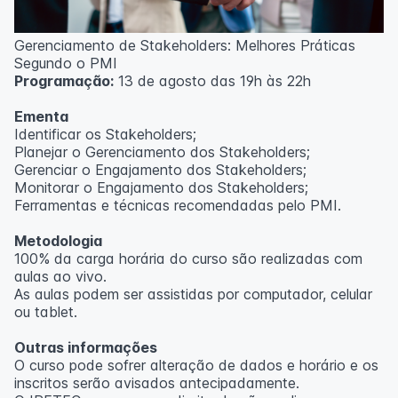
Outras informações
Gerenciamento de Stakeholders: Melhores Práticas
O curso pode sofrer alteração de dados e horário e os
Segundo o PMI
inscritos serão avisados ​​antecipadamente.
Programação:
13 de agosto das 19h às 22h
O IPETEC reserva-se o direito de não realizar o curso
caso não atinja o número mínimo de 20 inscritos.
Ementa
Identificar os Stakeholders;
Professor(a):
Frederyck Teixeira
Planejar o Gerenciamento dos Stakeholders;
Gerenciar o Engajamento dos Stakeholders;
Monitorar o Engajamento dos Stakeholders;
Ferramentas e técnicas recomendadas pelo PMI.
Metodologia
100% da carga horária do curso são realizadas com
aulas ao vivo.
As aulas podem ser assistidas por computador, celular
ou tablet.
Outras informações
O curso pode sofrer alteração de dados e horário e os
inscritos serão avisados ​​antecipadamente.