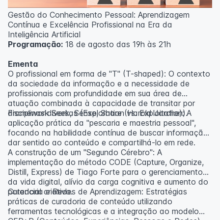
Gestão do Conhecimento Pessoal: Aprendizagem
Contínua e Excelência Profissional na Era da
Inteligência Artificial
Programação:
18 de agosto das 19h às 21h
Ementa
O profissional em forma de "T" (T-shaped): O contexto
da sociedade da informação e a necessidade de
profissionais com profundidade em sua área de
atuação combinada à capacidade de transitar por
disciplinas diversas (Exploration vs. Exploitation).
Framework Seek, Sense, Share (Harold Jarche): A
aplicação prática da "pescaria e maestria pessoal",
focando na habilidade contínua de buscar informação,
dar sentido ao conteúdo e compartilhá-lo em rede.
A construção de um "Segundo Cérebro": A
implementação do método CODE (Capture, Organize,
Distill, Express) de Tiago Forte para o gerenciamento
da vida digital, alívio da carga cognitiva e aumento do
potencial criativo.
Curadoria e Redes de Aprendizagem: Estratégias
práticas de curadoria de conteúdo utilizando
ferramentas tecnológicas e a integração ao modelo