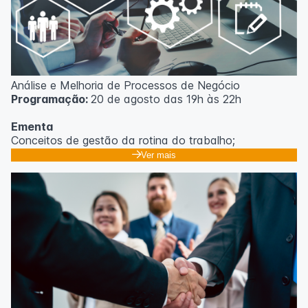
Análise e Melhoria de Processos de Negócio
Programação:
20 de agosto das 19h às 22h
Ementa
Conceitos de gestão da rotina do trabalho;
Promoção de mudanças através do 5S;
Ver mais
Técnicas de gerenciamento para melhoria de
resultados;
Método PDCA de gestão;
Técnicas de padronização do trabalho.
Metodologia
100% da carga horária do curso são realizadas com
aulas ao vivo.
As aulas podem ser assistidas por computador, celular
ou tablet.