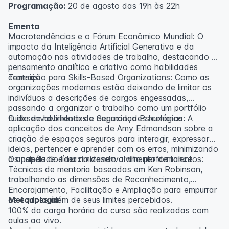
Programação:
20 de agosto das 19h às 22h
Ementa
Macrotendências e o Fórum Econômico Mundial: O
impacto da Inteligência Artificial Generativa e da
automação nas atividades de trabalho, destacando o
pensamento analítico e criativo como habilidades
centrais.
Transição para Skills-Based Organizations: Como as
organizações modernas estão deixando de limitar os
indivíduos a descrições de cargos engessadas,
passando a organizar o trabalho como um portfólio
fluido de habilidades e capacidades humanas.
O desenvolvimento da Segurança Psicológica: A
aplicação dos conceitos de Amy Edmondson sobre a
criação de espaços seguros para interagir, expressar
ideias, pertencer e aprender com os erros, minimizando
a ansiedade e maximizando a alta performance.
Os papéis do líder no desenvolvimento de talentos:
Técnicas de mentoria baseadas em Ken Robinson,
trabalhando as dimensões de Reconhecimento,
Encorajamento, Facilitação e Ampliação para empurrar
as equipes além de seus limites percebidos.
Metodologia
100% da carga horária do curso são realizadas com
aulas ao vivo.