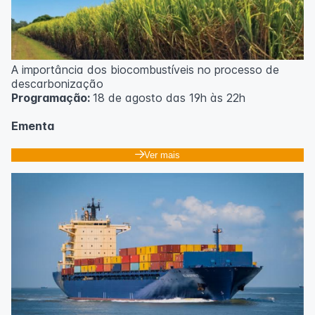
A importância dos biocombustíveis no processo de
descarbonização
Programação:
18 de agosto das 19h às 22h
Ementa
Classificação dos biocombustíveis. Culturas para
Ver mais
produção de biocombustíveis.
Tecnologias de produção de etanol e bioetanol.
Tecnologias de produção de biodiesel.
Conceitos sobre biomassa de florestas energéticas.
Conceitos e fontes geradoras de biogás: Aterro
sanitário, estações de tratamento de esgoto e resíduos
agrícolas.
Biodigestores.
Usos e aplicações dos subprodutos da biodigestão.
Identificação das barreiras atuais à penetração de
tecnologia para biomassa; Biocombustíveis e transição