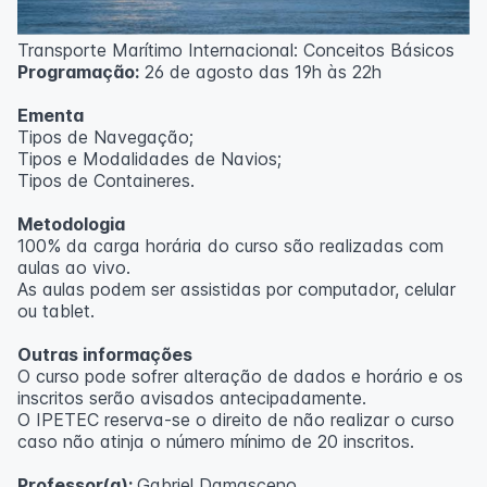
ecológica.
Transporte Marítimo Internacional: Conceitos Básicos
Metodologia
Programação:
26 de agosto das 19h às 22h
100% da carga horária do curso são realizadas com
Ementa
aulas ao vivo.
Tipos de Navegação;
Tipos e Modalidades de Navios;
Outras informações
Tipos de Containeres.
O curso pode sofrer alteração de dados e horário e os
Metodologia
inscritos serão avisados ​​antecipadamente.
100% da carga horária do curso são realizadas com
O IPETEC reserva-se o direito de não realizar o curso
aulas ao vivo.
caso não atinja o número mínimo de 20 inscritos.
As aulas podem ser assistidas por computador, celular
ou tablet.
Professora:
Rosana Ravaglia
Outras informações
O curso pode sofrer alteração de dados e horário e os
inscritos serão avisados ​​antecipadamente.
O IPETEC reserva-se o direito de não realizar o curso
caso não atinja o número mínimo de 20 inscritos.
Professor(a):
Gabriel Damasceno