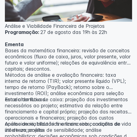
Análise e Viabilidade Financeira de Projetos
Programação:
27 de agosto das 19h às 22h
Ementa
Bases da matemática financeira: revisão de conceitos
econômicos (fluxo de caixa, juros, valor presente, valor
futuro e valor uniforme); relações de equivalência entre
capitais; descontos.
Métodos de análise e avaliação financeira: taxa
interna de retorno (TIR); valor presente líquido (VPL);
tempo de retorno (PayBack); retorno sobre o
investimento (ROI); análise econômica para seleção
entre alternativas.
Estudo do fluxo de caixa: projeção dos investimentos
necessários ao projeto; estimativa da relação entre
financiamento e capital próprio; projeção das receitas
operacionais e financeiras; projeção dos custos
operacionais, tributários e financeiros; conceito de vida
Análise de viabilidade financeira sob condições de
útil de um projeto.
incerteza; análise de sensibilidade; análise
probabilística; decisões econômicas sob condições de