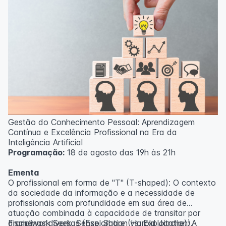
Gestão do Conhecimento Pessoal: Aprendizagem
Contínua e Excelência Profissional na Era da
Inteligência Artificial
Programação:
18 de agosto das 19h às 21h
Ementa
O profissional em forma de "T" (T-shaped): O contexto
da sociedade da informação e a necessidade de
profissionais com profundidade em sua área de
atuação combinada à capacidade de transitar por
disciplinas diversas (Exploration vs. Exploitation).
Framework Seek, Sense, Share (Harold Jarche): A