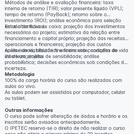
Métodos de análise e avaliação financeira: taxa
interna de retorno (TIR); valor presente líquido (VPL);
tempo de retorno (PayBack); retorno sobre o
investimento (ROI); análise econômica para seleção
entre alternativas.
Estudo do fluxo de caixa: projeção dos investimentos
necessários ao projeto; estimativa da relação entre
financiamento e capital próprio; projeção das receitas
operacionais e financeiras; projeção dos custos
operacionais, tributários e financeiros; conceito de vida
Análise de viabilidade financeira sob condições de
útil de um projeto.
incerteza; análise de sensibilidade; análise
probabilística; decisões econômicas sob condições de
incerteza.
Metodologia
100% da carga horária do curso são realizadas com
aulas ao vivo.
As aulas podem ser assistidas por computador, celular
ou tablet.
Outras informações
O curso pode sofrer alteração de dados e horário e os
inscritos serão avisados ​​antecipadamente.
O IPETEC reserva-se o direito de não realizar o curso