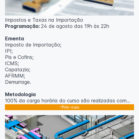
Impostos e Taxas na Importação
Programação:
24 de agosto das 19h às 22h
Ementa
Imposto de Importação;
IPI;
Pis e Cofins;
ICMS;
Capatazia;
AFRMM;
Demurrage.
Metodologia
100% da carga horária do curso são realizadas com
aulas ao vivo.
Ver mais
As aulas podem ser assistidas por computador, celular
ou tablet.
Outras informações
O curso pode sofrer alteração de dados e horário e os