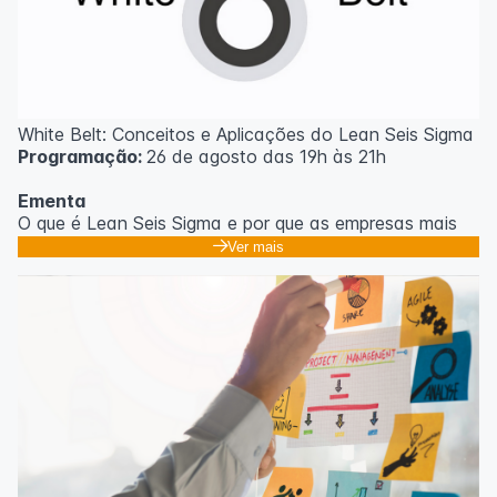
White Belt: Conceitos e Aplicações do Lean Seis Sigma
Programação:
26 de agosto das 19h às 21h
Ementa
O que é Lean Seis Sigma e por que as empresas mais
eficientes do mundo usam;
Ver mais
Os 8 desperdícios: aprendendo a enxergar o que
ninguém vê no dia a dia;
Introdução ao DMAIC: o roteiro para resolver
problemas com método;
Ferramentas essenciais: 5 Porquês, Ishikawa e voz do
cliente;
Casos práticos de melhoria em processos
administrativos e operacionais;
Próximos passos na jornada Lean Seis Sigma: do White
ao Black Belt.