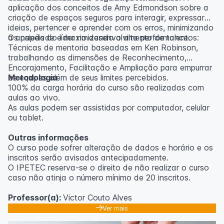
aplicação dos conceitos de Amy Edmondson sobre a
criação de espaços seguros para interagir, expressar
ideias, pertencer e aprender com os erros, minimizando
a ansiedade e maximizando a alta performance.
Os papéis do líder no desenvolvimento de talentos:
Técnicas de mentoria baseadas em Ken Robinson,
trabalhando as dimensões de Reconhecimento,
Encorajamento, Facilitação e Ampliação para empurrar
as equipes além de seus limites percebidos.
Metodologia
100% da carga horária do curso são realizadas com
aulas ao vivo.
As aulas podem ser assistidas por computador, celular
ou tablet.
Outras informações
O curso pode sofrer alteração de dados e horário e os
inscritos serão avisados ​​antecipadamente.
O IPETEC reserva-se o direito de não realizar o curso
caso não atinja o número mínimo de 20 inscritos.
Professor(a):
Victor Couto Alves
Ver mais