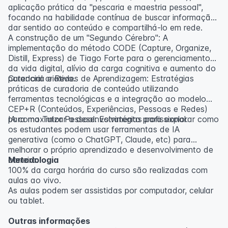
aplicação prática da "pescaria e maestria pessoal",
focando na habilidade contínua de buscar informação,
dar sentido ao conteúdo e compartilhá-lo em rede.
A construção de um "Segundo Cérebro": A
implementação do método CODE (Capture, Organize,
Distill, Express) de Tiago Forte para o gerenciamento
da vida digital, alívio da carga cognitiva e aumento do
potencial criativo.
Curadoria e Redes de Aprendizagem: Estratégias
práticas de curadoria de conteúdo utilizando
ferramentas tecnológicas e a integração ao modelo
CEP+R (Conteúdos, Experiências, Pessoas e Redes)
para maximizar o desenvolvimento profissional.
IA como Tutor Pessoal: Estratégias para explorar como
os estudantes podem usar ferramentas de IA
generativa (como o ChatGPT, Claude, etc) para
melhorar o próprio aprendizado e desenvolvimento de
carreira.
Metodologia
100% da carga horária do curso são realizadas com
aulas ao vivo.
As aulas podem ser assistidas por computador, celular
ou tablet.
Outras informações