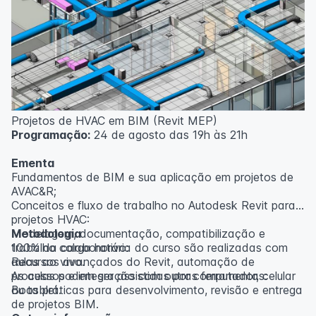
inscritos serão avisados ​​antecipadamente.
O IPETEC reserva-se o direito de não realizar o curso
caso não atinja o número mínimo de 20 inscritos.
Professor(a):
Gabriel Damasceno
Projetos de HVAC em BIM (Revit MEP)
Programação:
24 de agosto das 19h às 21h
Ementa
Fundamentos de BIM e sua aplicação em projetos de
AVAC&R;
Conceitos e fluxo de trabalho no Autodesk Revit para
projetos HVAC:
Modelagem, documentação, compatibilização e
Metodologia
trabalho colaborativo:
100% da carga horária do curso são realizadas com
Recursos avançados do Revit, automação de
aulas ao vivo.
processos e integração com outras ferramentas:
As aulas podem ser assistidas por computador, celular
Boas práticas para desenvolvimento, revisão e entrega
ou tablet.
de projetos BIM.