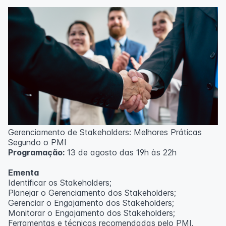
Técnicas de gerenciamento para melhoria de
resultados;
Método PDCA de gestão;
Técnicas de padronização do trabalho.
Metodologia
100% da carga horária do curso são realizadas com
aulas ao vivo.
As aulas podem ser assistidas por computador, celular
ou tablet.
Outras informações
Gerenciamento de Stakeholders: Melhores Práticas
O curso pode sofrer alteração de dados e horário e os
Segundo o PMI
inscritos serão avisados ​​antecipadamente.
Programação:
13 de agosto das 19h às 22h
O IPETEC reserva-se o direito de não realizar o curso
caso não atinja o número mínimo de 20 inscritos.
Ementa
Identificar os Stakeholders;
Professor(a):
Frederyck Teixeira
Planejar o Gerenciamento dos Stakeholders;
Gerenciar o Engajamento dos Stakeholders;
Monitorar o Engajamento dos Stakeholders;
Ferramentas e técnicas recomendadas pelo PMI.