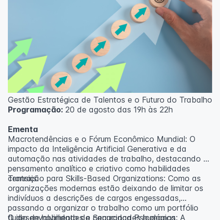
Gestão Estratégica de Talentos e o Futuro do Trabalho
Programação:
20 de agosto das 19h às 22h
Ementa
Macrotendências e o Fórum Econômico Mundial: O
impacto da Inteligência Artificial Generativa e da
automação nas atividades de trabalho, destacando o
pensamento analítico e criativo como habilidades
centrais.
Transição para Skills-Based Organizations: Como as
organizações modernas estão deixando de limitar os
indivíduos a descrições de cargos engessadas,
passando a organizar o trabalho como um portfólio
fluido de habilidades e capacidades humanas.
O desenvolvimento da Segurança Psicológica: A