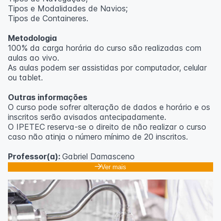
Tipos e Modalidades de Navios;
Outras informações
Tipos de Containeres.
O curso pode sofrer alteração de dados e horário e os
Metodologia
inscritos serão avisados ​​antecipadamente.
100% da carga horária do curso são realizadas com
O IPETEC reserva-se o direito de não realizar o curso
aulas ao vivo.
caso não atinja o número mínimo de 20 inscritos.
As aulas podem ser assistidas por computador, celular
ou tablet.
Professora:
Rosana Ravaglia
Outras informações
O curso pode sofrer alteração de dados e horário e os
inscritos serão avisados ​​antecipadamente.
O IPETEC reserva-se o direito de não realizar o curso
caso não atinja o número mínimo de 20 inscritos.
Professor(a):
Gabriel Damasceno
Ver mais