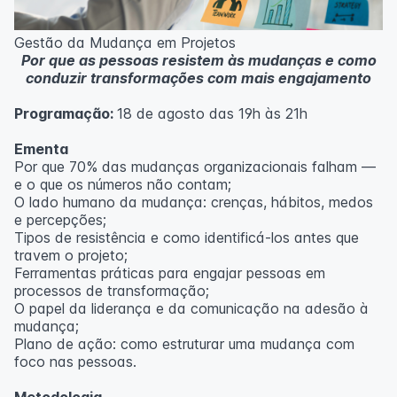
Metodologia
100% da carga horária do curso são realizadas com
Gestão da Mudança em Projetos
aulas ao vivo.
Por que as pessoas resistem às mudanças e como
As aulas podem ser assistidas por computador, celular
conduzir transformações com mais engajamento
ou tablet.
Programação:
18 de agosto das 19h às 21h
Outras informações
O curso pode sofrer alteração de dados e horário e os
Ementa
inscritos serão avisados ​​antecipadamente.
Por que 70% das mudanças organizacionais falham —
O IPETEC reserva-se o direito de não realizar o curso
e o que os números não contam;
caso não atinja o número mínimo de 20 inscritos.
O lado humano da mudança: crenças, hábitos, medos
e percepções;
Professor(a):
Fernanda Govea Souto
Tipos de resistência e como identificá-los antes que
travem o projeto;
Ferramentas práticas para engajar pessoas em
processos de transformação;
O papel da liderança e da comunicação na adesão à
mudança;
Plano de ação: como estruturar uma mudança com
foco nas pessoas.