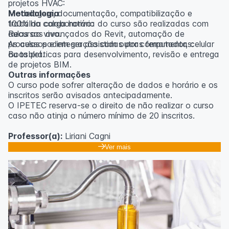
projetos HVAC:
Modelagem, documentação, compatibilização e
Metodologia
trabalho colaborativo:
100% da carga horária do curso são realizadas com
Recursos avançados do Revit, automação de
aulas ao vivo.
processos e integração com outras ferramentas:
As aulas podem ser assistidas por computador, celular
Boas práticas para desenvolvimento, revisão e entrega
ou tablet.
de projetos BIM.
Outras informações
O curso pode sofrer alteração de dados e horário e os
inscritos serão avisados ​​antecipadamente.
O IPETEC reserva-se o direito de não realizar o curso
caso não atinja o número mínimo de 20 inscritos.
Professor(a):
Liriani Cagni
Ver mais