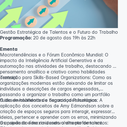
caso não atinja o número mínimo de 20 inscritos.
Professora:
Rosana Ravaglia
Gestão Estratégica de Talentos e o Futuro do Trabalho
Programação:
20 de agosto das 19h às 22h
Ementa
Macrotendências e o Fórum Econômico Mundial: O
impacto da Inteligência Artificial Generativa e da
automação nas atividades de trabalho, destacando o
pensamento analítico e criativo como habilidades
centrais.
Transição para Skills-Based Organizations: Como as
organizações modernas estão deixando de limitar os
indivíduos a descrições de cargos engessadas,
passando a organizar o trabalho como um portfólio
fluido de habilidades e capacidades humanas.
O desenvolvimento da Segurança Psicológica: A
aplicação dos conceitos de Amy Edmondson sobre a
criação de espaços seguros para interagir, expressar
ideias, pertencer e aprender com os erros, minimizando
a ansiedade e maximizando a alta performance.
Os papéis do líder no desenvolvimento de talentos: