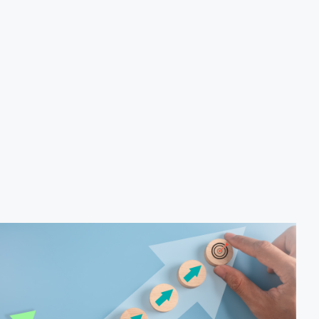
produção de biocombustíveis.
Tecnologias de produção de etanol e bioetanol.
Tecnologias de produção de biodiesel.
Conceitos sobre biomassa de florestas energéticas.
Conceitos e fontes geradoras de biogás: Aterro
sanitário, estações de tratamento de esgoto e resíduos
agrícolas.
Biodigestores.
Usos e aplicações dos subprodutos da biodigestão.
Identificação das barreiras atuais à penetração de
tecnologia para biomassa; Biocombustíveis e transição
ecológica.
Metodologia
100% da carga horária do curso são realizadas com
aulas ao vivo.
Outras informações
O curso pode sofrer alteração de dados e horário e os
inscritos serão avisados ​​antecipadamente.
O IPETEC reserva-se o direito de não realizar o curso