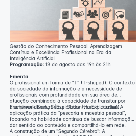
Gestão do Conhecimento Pessoal: Aprendizagem
Contínua e Excelência Profissional na Era da
Inteligência Artificial
Programação:
18 de agosto das 19h às 21h
Ementa
O profissional em forma de "T" (T-shaped): O contexto
da sociedade da informação e a necessidade de
profissionais com profundidade em sua área de
atuação combinada à capacidade de transitar por
disciplinas diversas (Exploration vs. Exploitation).
Framework Seek, Sense, Share (Harold Jarche): A
aplicação prática da "pescaria e maestria pessoal",
focando na habilidade contínua de buscar informação,
dar sentido ao conteúdo e compartilhá-lo em rede.
A construção de um "Segundo Cérebro": A