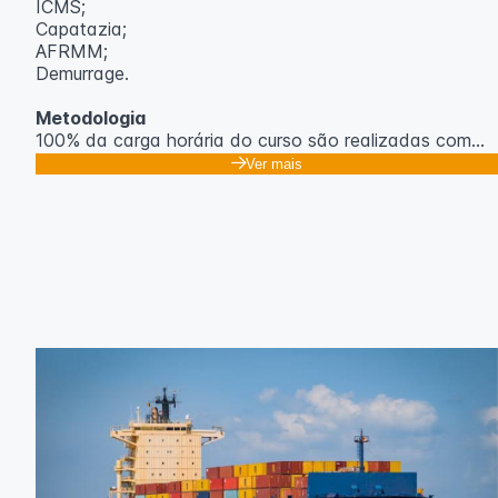
ICMS;
Capatazia;
AFRMM;
Demurrage.
Metodologia
100% da carga horária do curso são realizadas com
aulas ao vivo.
Ver mais
As aulas podem ser assistidas por computador, celular
ou tablet.
Outras informações
O curso pode sofrer alteração de dados e horário e os
inscritos serão avisados ​​antecipadamente.
O IPETEC reserva-se o direito de não realizar o curso
caso não atinja o número mínimo de 20 inscritos.
Professor(a):
Gabriel Damasceno