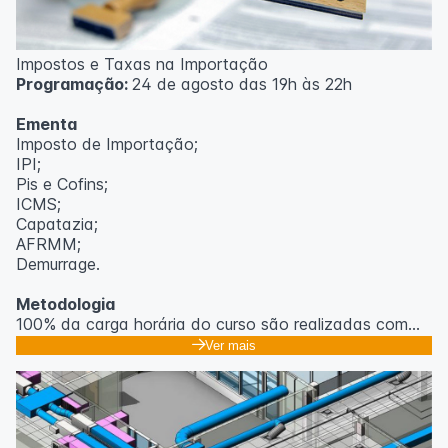
Impostos e Taxas na Importação
Programação:
24 de agosto das 19h às 22h
Ementa
Imposto de Importação;
IPI;
Pis e Cofins;
ICMS;
Capatazia;
AFRMM;
Demurrage.
Metodologia
100% da carga horária do curso são realizadas com
aulas ao vivo.
Ver mais
As aulas podem ser assistidas por computador, celular
ou tablet.
Outras informações
O curso pode sofrer alteração de dados e horário e os