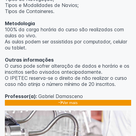
Tipos e Modalidades de Navios;
Outras informações
Tipos de Containeres.
O curso pode sofrer alteração de dados e horário e os
Metodologia
inscritos serão avisados ​​antecipadamente.
100% da carga horária do curso são realizadas com
O IPETEC reserva-se o direito de não realizar o curso
aulas ao vivo.
caso não atinja o número mínimo de 20 inscritos.
As aulas podem ser assistidas por computador, celular
ou tablet.
Professora:
Rosana Ravaglia
Outras informações
O curso pode sofrer alteração de dados e horário e os
inscritos serão avisados ​​antecipadamente.
O IPETEC reserva-se o direito de não realizar o curso
caso não atinja o número mínimo de 20 inscritos.
Professor(a):
Gabriel Damasceno
Ver mais