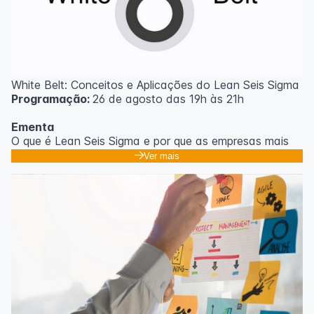
White Belt: Conceitos e Aplicações do Lean Seis Sigma
Programação:
26 de agosto das 19h às 21h
Ementa
O que é Lean Seis Sigma e por que as empresas mais
eficientes do mundo usam;
Ver mais
Os 8 desperdícios: aprendendo a enxergar o que
ninguém vê no dia a dia;
Introdução ao DMAIC: o roteiro para resolver
problemas com método;
Ferramentas essenciais: 5 Porquês, Ishikawa e voz do
cliente;
Casos práticos de melhoria em processos
administrativos e operacionais;
Próximos passos na jornada Lean Seis Sigma: do White
ao Black Belt.