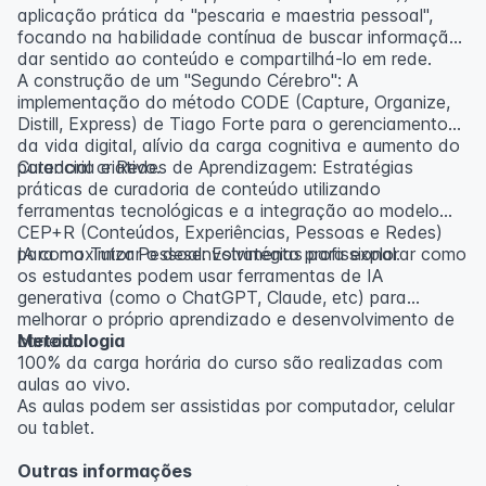
aplicação prática da "pescaria e maestria pessoal",
focando na habilidade contínua de buscar informação,
dar sentido ao conteúdo e compartilhá-lo em rede.
A construção de um "Segundo Cérebro": A
implementação do método CODE (Capture, Organize,
Distill, Express) de Tiago Forte para o gerenciamento
da vida digital, alívio da carga cognitiva e aumento do
potencial criativo.
Curadoria e Redes de Aprendizagem: Estratégias
práticas de curadoria de conteúdo utilizando
ferramentas tecnológicas e a integração ao modelo
CEP+R (Conteúdos, Experiências, Pessoas e Redes)
para maximizar o desenvolvimento profissional.
IA como Tutor Pessoal: Estratégias para explorar como
os estudantes podem usar ferramentas de IA
generativa (como o ChatGPT, Claude, etc) para
melhorar o próprio aprendizado e desenvolvimento de
carreira.
Metodologia
100% da carga horária do curso são realizadas com
aulas ao vivo.
As aulas podem ser assistidas por computador, celular
ou tablet.
Outras informações