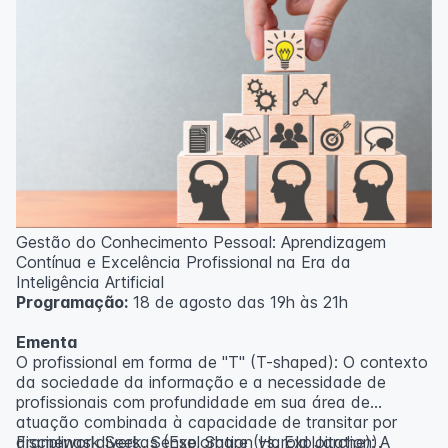
Gestão do Conhecimento Pessoal: Aprendizagem
Contínua e Excelência Profissional na Era da
Inteligência Artificial
Programação:
18 de agosto das 19h às 21h
Ementa
O profissional em forma de "T" (T-shaped): O contexto
da sociedade da informação e a necessidade de
profissionais com profundidade em sua área de
atuação combinada à capacidade de transitar por
disciplinas diversas (Exploration vs. Exploitation).
Framework Seek, Sense, Share (Harold Jarche): A