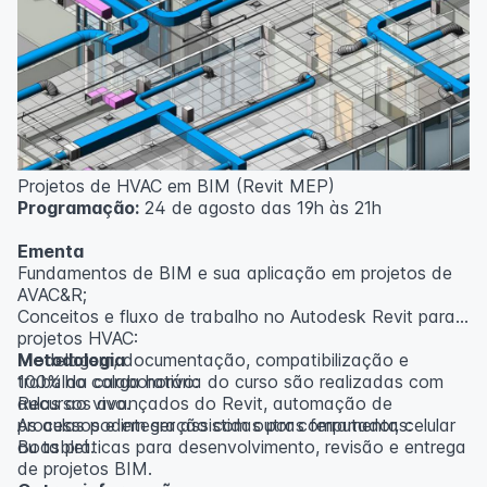
inscritos serão avisados ​​antecipadamente.
O IPETEC reserva-se o direito de não realizar o curso
caso não atinja o número mínimo de 20 inscritos.
Professor(a):
Gabriel Damasceno
Projetos de HVAC em BIM (Revit MEP)
Programação:
24 de agosto das 19h às 21h
Ementa
Fundamentos de BIM e sua aplicação em projetos de
AVAC&R;
Conceitos e fluxo de trabalho no Autodesk Revit para
projetos HVAC:
Modelagem, documentação, compatibilização e
Metodologia
trabalho colaborativo:
100% da carga horária do curso são realizadas com
Recursos avançados do Revit, automação de
aulas ao vivo.
processos e integração com outras ferramentas:
As aulas podem ser assistidas por computador, celular
Boas práticas para desenvolvimento, revisão e entrega
ou tablet.
de projetos BIM.