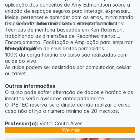
aplicação dos conceitos de Amy Edmondson sobre a
criação de espaços seguros para interagir, expressar
ideias, pertencer e aprender com os erros, minimizando
a ansiedade e maximizando a alta performance.
Os papéis do líder no desenvolvimento de talentos:
Técnicas de mentoria baseadas em Ken Robinson,
trabalhando as dimensões de Reconhecimento,
Encorajamento, Facilitação e Ampliação para empurrar
as equipes além de seus limites percebidos.
Metodologia
100% da carga horária do curso são realizadas com
aulas ao vivo.
As aulas podem ser assistidas por computador, celular
ou tablet.
Outras informações
O curso pode sofrer alteração de dados e horário e os
inscritos serão avisados ​​antecipadamente.
O IPETEC reserva-se o direito de não realizar o curso
caso não atinja o número mínimo de 20 inscritos.
Professor(a):
Victor Couto Alves
Ver mais