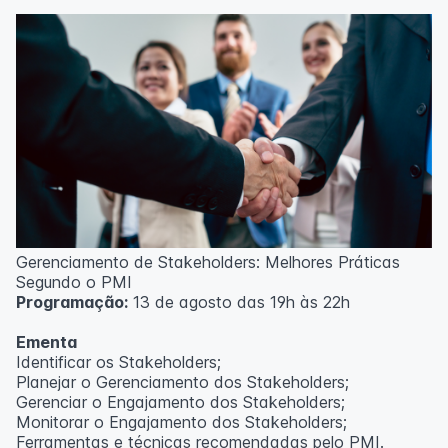
Técnicas de gerenciamento para melhoria de
resultados;
Método PDCA de gestão;
Técnicas de padronização do trabalho.
Metodologia
100% da carga horária do curso são realizadas com
aulas ao vivo.
As aulas podem ser assistidas por computador, celular
ou tablet.
Outras informações
Gerenciamento de Stakeholders: Melhores Práticas
O curso pode sofrer alteração de dados e horário e os
Segundo o PMI
inscritos serão avisados ​​antecipadamente.
Programação:
13 de agosto das 19h às 22h
O IPETEC reserva-se o direito de não realizar o curso
caso não atinja o número mínimo de 20 inscritos.
Ementa
Identificar os Stakeholders;
Professor(a):
Frederyck Teixeira
Planejar o Gerenciamento dos Stakeholders;
Gerenciar o Engajamento dos Stakeholders;
Monitorar o Engajamento dos Stakeholders;
Ferramentas e técnicas recomendadas pelo PMI.