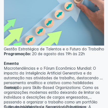
Gestão Estratégica de Talentos e o Futuro do Trabalho
Programação:
20 de agosto das 19h às 22h
Ementa
Macrotendências e o Fórum Econômico Mundial: O
impacto da Inteligência Artificial Generativa e da
automação nas atividades de trabalho, destacando o
pensamento analítico e criativo como habilidades
centrais.
Transição para Skills-Based Organizations: Como as
organizações modernas estão deixando de limitar os
indivíduos a descrições de cargos engessadas,
passando a organizar o trabalho como um portfólio
fluido de habilidades e capacidades humanas.
O desenvolvimento da Segurança Psicológica: A