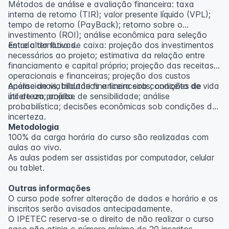
Métodos de análise e avaliação financeira: taxa
interna de retorno (TIR); valor presente líquido (VPL);
tempo de retorno (PayBack); retorno sobre o
investimento (ROI); análise econômica para seleção
entre alternativas.
Estudo do fluxo de caixa: projeção dos investimentos
necessários ao projeto; estimativa da relação entre
financiamento e capital próprio; projeção das receitas
operacionais e financeiras; projeção dos custos
operacionais, tributários e financeiros; conceito de vida
Análise de viabilidade financeira sob condições de
útil de um projeto.
incerteza; análise de sensibilidade; análise
probabilística; decisões econômicas sob condições de
incerteza.
Metodologia
100% da carga horária do curso são realizadas com
aulas ao vivo.
As aulas podem ser assistidas por computador, celular
ou tablet.
Outras informações
O curso pode sofrer alteração de dados e horário e os
inscritos serão avisados ​​antecipadamente.
O IPETEC reserva-se o direito de não realizar o curso