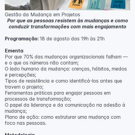
Metodologia
100% da carga horária do curso são realizadas com
Gestão da Mudança em Projetos
aulas ao vivo.
Por que as pessoas resistem às mudanças e como
As aulas podem ser assistidas por computador, celular
conduzir transformações com mais engajamento
ou tablet.
Programação:
18 de agosto das 19h às 21h
Outras informações
O curso pode sofrer alteração de dados e horário e os
Ementa
inscritos serão avisados ​​antecipadamente.
Por que 70% das mudanças organizacionais falham —
O IPETEC reserva-se o direito de não realizar o curso
e o que os números não contam;
caso não atinja o número mínimo de 20 inscritos.
O lado humano da mudança: crenças, hábitos, medos
e percepções;
Professor(a):
Fernanda Govea Souto
Tipos de resistência e como identificá-los antes que
travem o projeto;
Ferramentas práticas para engajar pessoas em
processos de transformação;
O papel da liderança e da comunicação na adesão à
mudança;
Plano de ação: como estruturar uma mudança com
foco nas pessoas.