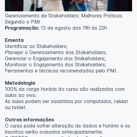
Outras informações
Gerenciamento de Stakeholders: Melhores Práticas
O curso pode sofrer alteração de dados e horário e os
Segundo o PMI
inscritos serão avisados ​​antecipadamente.
Programação:
13 de agosto das 19h às 22h
O IPETEC reserva-se o direito de não realizar o curso
caso não atinja o número mínimo de 20 inscritos.
Ementa
Identificar os Stakeholders;
Professor(a):
Frederyck Teixeira
Planejar o Gerenciamento dos Stakeholders;
Gerenciar o Engajamento dos Stakeholders;
Monitorar o Engajamento dos Stakeholders;
Ferramentas e técnicas recomendadas pelo PMI.
Metodologia
100% da carga horária do curso são realizadas com
aulas ao vivo.
As aulas podem ser assistidas por computador, celular
ou tablet.
Outras informações
O curso pode sofrer alteração de dados e horário e os
inscritos serão avisados ​​antecipadamente.