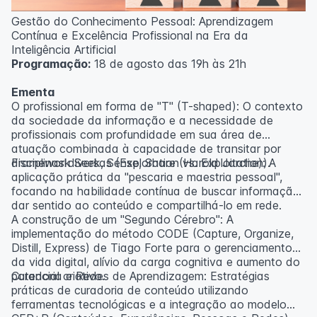
Gestão do Conhecimento Pessoal: Aprendizagem
Contínua e Excelência Profissional na Era da
Inteligência Artificial
Programação:
18 de agosto das 19h às 21h
Ementa
O profissional em forma de "T" (T-shaped): O contexto
da sociedade da informação e a necessidade de
profissionais com profundidade em sua área de
atuação combinada à capacidade de transitar por
disciplinas diversas (Exploration vs. Exploitation).
Framework Seek, Sense, Share (Harold Jarche): A
aplicação prática da "pescaria e maestria pessoal",
focando na habilidade contínua de buscar informação,
dar sentido ao conteúdo e compartilhá-lo em rede.
A construção de um "Segundo Cérebro": A
implementação do método CODE (Capture, Organize,
Distill, Express) de Tiago Forte para o gerenciamento
da vida digital, alívio da carga cognitiva e aumento do
potencial criativo.
Curadoria e Redes de Aprendizagem: Estratégias
práticas de curadoria de conteúdo utilizando
ferramentas tecnológicas e a integração ao modelo