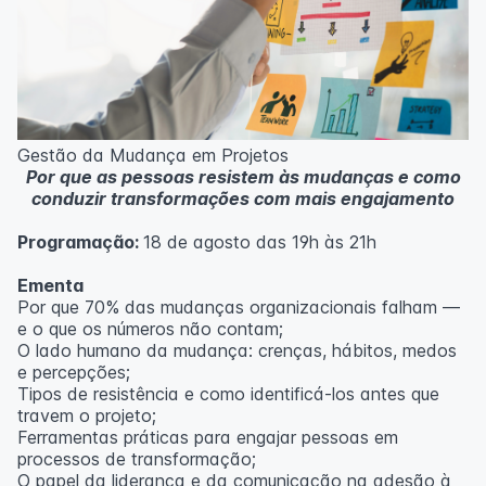
Casos práticos de melhoria em processos
administrativos e operacionais;
Próximos passos na jornada Lean Seis Sigma: do White
ao Black Belt.
Metodologia
100% da carga horária do curso são realizadas com
Gestão da Mudança em Projetos
aulas ao vivo.
Por que as pessoas resistem às mudanças e como
As aulas podem ser assistidas por computador, celular
conduzir transformações com mais engajamento
ou tablet.
Programação:
18 de agosto das 19h às 21h
Outras informações
O curso pode sofrer alteração de dados e horário e os
Ementa
inscritos serão avisados ​​antecipadamente.
Por que 70% das mudanças organizacionais falham —
O IPETEC reserva-se o direito de não realizar o curso
e o que os números não contam;
caso não atinja o número mínimo de 20 inscritos.
O lado humano da mudança: crenças, hábitos, medos
e percepções;
Professor(a):
Fernanda Govea Souto
Tipos de resistência e como identificá-los antes que
travem o projeto;
Ferramentas práticas para engajar pessoas em
processos de transformação;
O papel da liderança e da comunicação na adesão à