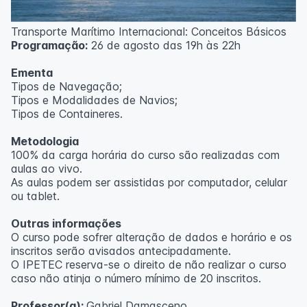
ecológica.
Transporte Marítimo Internacional: Conceitos Básicos
Metodologia
Programação:
26 de agosto das 19h às 22h
100% da carga horária do curso são realizadas com
Ementa
aulas ao vivo.
Tipos de Navegação;
Tipos e Modalidades de Navios;
Outras informações
Tipos de Containeres.
O curso pode sofrer alteração de dados e horário e os
Metodologia
inscritos serão avisados ​​antecipadamente.
100% da carga horária do curso são realizadas com
O IPETEC reserva-se o direito de não realizar o curso
aulas ao vivo.
caso não atinja o número mínimo de 20 inscritos.
As aulas podem ser assistidas por computador, celular
ou tablet.
Professora:
Rosana Ravaglia
Outras informações
O curso pode sofrer alteração de dados e horário e os
inscritos serão avisados ​​antecipadamente.
O IPETEC reserva-se o direito de não realizar o curso
caso não atinja o número mínimo de 20 inscritos.
Professor(a):
Gabriel Damasceno