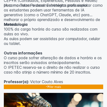
CEP+R (Conteúdos, Experiências, Pessoas e Redes)
para maximizar o desenvolvimento profissional.
IA como Tutor Pessoal: Estratégias para explorar como
os estudantes podem usar ferramentas de IA
generativa (como o ChatGPT, Claude, etc) para
melhorar o próprio aprendizado e desenvolvimento de
carreira.
Metodologia
100% da carga horária do curso são realizadas com
aulas ao vivo.
As aulas podem ser assistidas por computador, celular
ou tablet.
Outras informações
O curso pode sofrer alteração de dados e horário e os
inscritos serão avisados ​​antecipadamente.
O IPETEC reserva-se o direito de não realizar o curso
caso não atinja o número mínimo de 20 inscritos.
Professor(a):
Victor Couto Alves
Ver mais