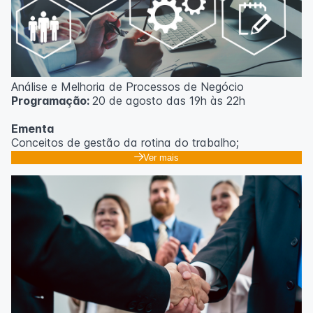
Análise e Melhoria de Processos de Negócio
Programação:
20 de agosto das 19h às 22h
Ementa
Conceitos de gestão da rotina do trabalho;
Promoção de mudanças através do 5S;
Ver mais
Técnicas de gerenciamento para melhoria de
resultados;
Método PDCA de gestão;
Técnicas de padronização do trabalho.
Metodologia
100% da carga horária do curso são realizadas com
aulas ao vivo.
As aulas podem ser assistidas por computador, celular
ou tablet.