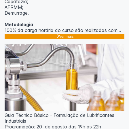
Capatazia;
AFRMM;
Demurrage.
Metodologia
100% da carga horária do curso são realizadas com
aulas ao vivo.
Ver mais
As aulas podem ser assistidas por computador, celular
ou tablet.
Outras informações
O curso pode sofrer alteração de dados e horário e os
inscritos serão avisados ​​antecipadamente.
O IPETEC reserva-se o direito de não realizar o curso
caso não atinja o número mínimo de 20 inscritos.
Professor(a):
Gabriel Damasceno
Guia Técnico Básico - Formulação de Lubrificantes
Industriais
Programação: 20 de agosto das 19h às 22h