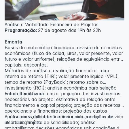
Análise e Viabilidade Financeira de Projetos
Programação:
27 de agosto das 19h às 22h
Ementa
Bases da matemática financeira: revisão de conceitos
econômicos (fluxo de caixa, juros, valor presente, valor
futuro e valor uniforme); relações de equivalência entre
capitais; descontos.
Métodos de análise e avaliação financeira: taxa
interna de retorno (TIR); valor presente líquido (VPL);
tempo de retorno (PayBack); retorno sobre o
investimento (ROI); análise econômica para seleção
entre alternativas.
Estudo do fluxo de caixa: projeção dos investimentos
necessários ao projeto; estimativa da relação entre
financiamento e capital próprio; projeção das receitas
operacionais e financeiras; projeção dos custos
operacionais, tributários e financeiros; conceito de vida
Análise de viabilidade financeira sob condições de
útil de um projeto.
incerteza; análise de sensibilidade; análise
probabilística; decisões econômicas sob condições de