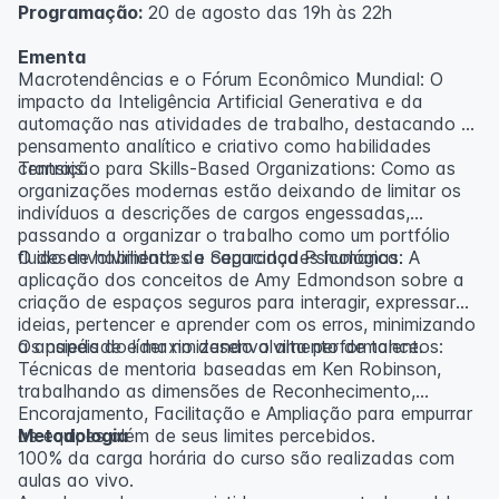
Programação:
20 de agosto das 19h às 22h
Ementa
Macrotendências e o Fórum Econômico Mundial: O
impacto da Inteligência Artificial Generativa e da
automação nas atividades de trabalho, destacando o
pensamento analítico e criativo como habilidades
centrais.
Transição para Skills-Based Organizations: Como as
organizações modernas estão deixando de limitar os
indivíduos a descrições de cargos engessadas,
passando a organizar o trabalho como um portfólio
fluido de habilidades e capacidades humanas.
O desenvolvimento da Segurança Psicológica: A
aplicação dos conceitos de Amy Edmondson sobre a
criação de espaços seguros para interagir, expressar
ideias, pertencer e aprender com os erros, minimizando
a ansiedade e maximizando a alta performance.
Os papéis do líder no desenvolvimento de talentos:
Técnicas de mentoria baseadas em Ken Robinson,
trabalhando as dimensões de Reconhecimento,
Encorajamento, Facilitação e Ampliação para empurrar
as equipes além de seus limites percebidos.
Metodologia
100% da carga horária do curso são realizadas com
aulas ao vivo.