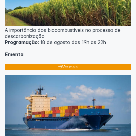
A importância dos biocombustíveis no processo de
descarbonização
Programação:
18 de agosto das 19h às 22h
Ementa
Classificação dos biocombustíveis. Culturas para
Ver mais
produção de biocombustíveis.
Tecnologias de produção de etanol e bioetanol.
Tecnologias de produção de biodiesel.
Conceitos sobre biomassa de florestas energéticas.
Conceitos e fontes geradoras de biogás: Aterro
sanitário, estações de tratamento de esgoto e resíduos
agrícolas.
Biodigestores.
Usos e aplicações dos subprodutos da biodigestão.
Identificação das barreiras atuais à penetração de
tecnologia para biomassa; Biocombustíveis e transição