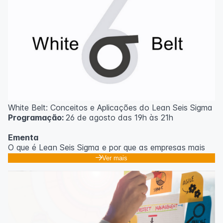
White Belt: Conceitos e Aplicações do Lean Seis Sigma
Programação:
26 de agosto das 19h às 21h
Ementa
O que é Lean Seis Sigma e por que as empresas mais
eficientes do mundo usam;
Ver mais
Os 8 desperdícios: aprendendo a enxergar o que
ninguém vê no dia a dia;
Introdução ao DMAIC: o roteiro para resolver
problemas com método;
Ferramentas essenciais: 5 Porquês, Ishikawa e voz do
cliente;