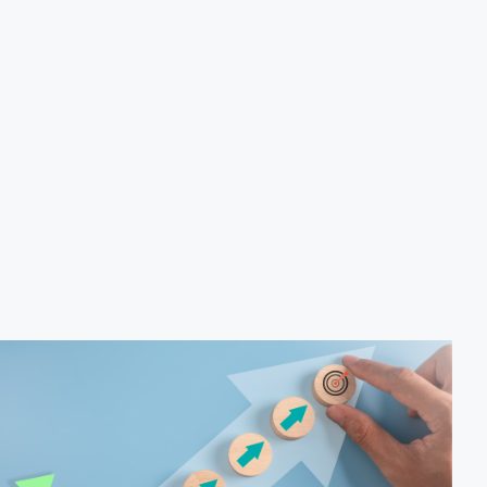
produção de biocombustíveis.
Tecnologias de produção de etanol e bioetanol.
Tecnologias de produção de biodiesel.
Conceitos sobre biomassa de florestas energéticas.
Conceitos e fontes geradoras de biogás: Aterro
sanitário, estações de tratamento de esgoto e resíduos
agrícolas.
Biodigestores.
Usos e aplicações dos subprodutos da biodigestão.
Identificação das barreiras atuais à penetração de
tecnologia para biomassa; Biocombustíveis e transição
ecológica.
Metodologia
100% da carga horária do curso são realizadas com
aulas ao vivo.
Outras informações
O curso pode sofrer alteração de dados e horário e os
inscritos serão avisados ​​antecipadamente.
O IPETEC reserva-se o direito de não realizar o curso