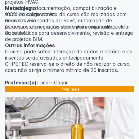
projetos HVAC:
Modelagem, documentação, compatibilização e
Metodologia
trabalho colaborativo:
100% da carga horária do curso são realizadas com
Recursos avançados do Revit, automação de
aulas ao vivo.
processos e integração com outras ferramentas:
As aulas podem ser assistidas por computador, celular
Boas práticas para desenvolvimento, revisão e entrega
ou tablet.
de projetos BIM.
Outras informações
O curso pode sofrer alteração de dados e horário e os
inscritos serão avisados ​​antecipadamente.
O IPETEC reserva-se o direito de não realizar o curso
caso não atinja o número mínimo de 20 inscritos.
Professor(a):
Liriani Cagni
Ver mais