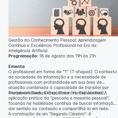
Gestão do Conhecimento Pessoal: Aprendizagem
Contínua e Excelência Profissional na Era da
Inteligência Artificial
Programação:
18 de agosto das 19h às 21h
Ementa
O profissional em forma de "T" (T-shaped): O contexto
da sociedade da informação e a necessidade de
profissionais com profundidade em sua área de
atuação combinada à capacidade de transitar por
disciplinas diversas (Exploration vs. Exploitation).
Framework Seek, Sense, Share (Harold Jarche): A
aplicação prática da "pescaria e maestria pessoal",
focando na habilidade contínua de buscar informação,
dar sentido ao conteúdo e compartilhá-lo em rede.
A construção de um "Segundo Cérebro": A