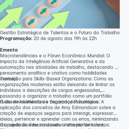
caso não atinja o número mínimo de 20 inscritos.
Professora:
Rosana Ravaglia
Gestão Estratégica de Talentos e o Futuro do Trabalho
Programação:
20 de agosto das 19h às 22h
Ementa
Macrotendências e o Fórum Econômico Mundial: O
impacto da Inteligência Artificial Generativa e da
automação nas atividades de trabalho, destacando o
pensamento analítico e criativo como habilidades
centrais.
Transição para Skills-Based Organizations: Como as
organizações modernas estão deixando de limitar os
indivíduos a descrições de cargos engessadas,
passando a organizar o trabalho como um portfólio
fluido de habilidades e capacidades humanas.
O desenvolvimento da Segurança Psicológica: A
aplicação dos conceitos de Amy Edmondson sobre a
criação de espaços seguros para interagir, expressar
ideias, pertencer e aprender com os erros, minimizando
a ansiedade e maximizando a alta performance.
Os papéis do líder no desenvolvimento de talentos: