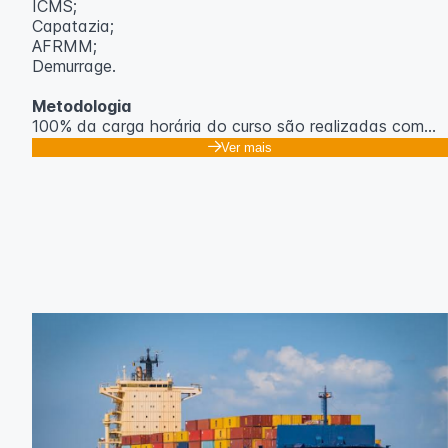
ICMS;
Capatazia;
AFRMM;
Demurrage.
Metodologia
100% da carga horária do curso são realizadas com
aulas ao vivo.
Ver mais
As aulas podem ser assistidas por computador, celular
ou tablet.
Outras informações
O curso pode sofrer alteração de dados e horário e os
inscritos serão avisados ​​antecipadamente.
O IPETEC reserva-se o direito de não realizar o curso
caso não atinja o número mínimo de 20 inscritos.
Professor(a):
Gabriel Damasceno