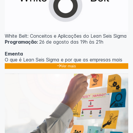
White Belt: Conceitos e Aplicações do Lean Seis Sigma
Programação:
26 de agosto das 19h às 21h
Ementa
O que é Lean Seis Sigma e por que as empresas mais
eficientes do mundo usam;
Ver mais
Os 8 desperdícios: aprendendo a enxergar o que
ninguém vê no dia a dia;
Introdução ao DMAIC: o roteiro para resolver
problemas com método;
Ferramentas essenciais: 5 Porquês, Ishikawa e voz do
cliente;
Casos práticos de melhoria em processos
administrativos e operacionais;
Próximos passos na jornada Lean Seis Sigma: do White
ao Black Belt.