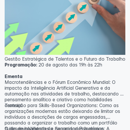
Gestão Estratégica de Talentos e o Futuro do Trabalho
Programação:
20 de agosto das 19h às 22h
Ementa
Macrotendências e o Fórum Econômico Mundial: O
impacto da Inteligência Artificial Generativa e da
automação nas atividades de trabalho, destacando o
pensamento analítico e criativo como habilidades
centrais.
Transição para Skills-Based Organizations: Como as
organizações modernas estão deixando de limitar os
indivíduos a descrições de cargos engessadas,
passando a organizar o trabalho como um portfólio
fluido de habilidades e capacidades humanas.
O desenvolvimento da Segurança Psicológica: A