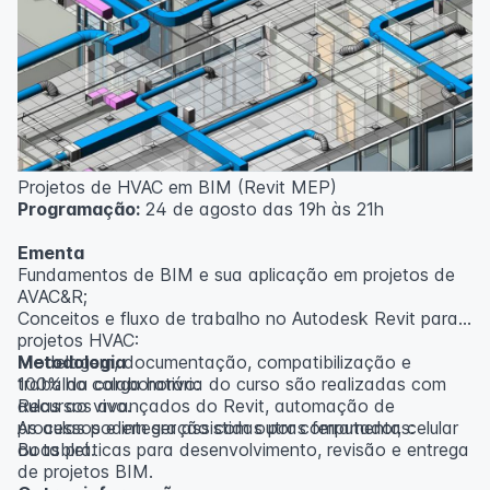
inscritos serão avisados ​​antecipadamente.
O IPETEC reserva-se o direito de não realizar o curso
caso não atinja o número mínimo de 20 inscritos.
Professor(a):
Gabriel Damasceno
Projetos de HVAC em BIM (Revit MEP)
Programação:
24 de agosto das 19h às 21h
Ementa
Fundamentos de BIM e sua aplicação em projetos de
AVAC&R;
Conceitos e fluxo de trabalho no Autodesk Revit para
projetos HVAC:
Modelagem, documentação, compatibilização e
Metodologia
trabalho colaborativo:
100% da carga horária do curso são realizadas com
Recursos avançados do Revit, automação de
aulas ao vivo.
processos e integração com outras ferramentas:
As aulas podem ser assistidas por computador, celular
Boas práticas para desenvolvimento, revisão e entrega
ou tablet.
de projetos BIM.