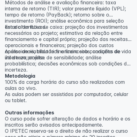
Métodos de análise e avaliação financeira: taxa
interna de retorno (TIR); valor presente líquido (VPL);
tempo de retorno (PayBack); retorno sobre o
investimento (ROI); análise econômica para seleção
entre alternativas.
Estudo do fluxo de caixa: projeção dos investimentos
necessários ao projeto; estimativa da relação entre
financiamento e capital próprio; projeção das receitas
operacionais e financeiras; projeção dos custos
operacionais, tributários e financeiros; conceito de vida
Análise de viabilidade financeira sob condições de
útil de um projeto.
incerteza; análise de sensibilidade; análise
probabilística; decisões econômicas sob condições de
incerteza.
Metodologia
100% da carga horária do curso são realizadas com
aulas ao vivo.
As aulas podem ser assistidas por computador, celular
ou tablet.
Outras informações
O curso pode sofrer alteração de dados e horário e os
inscritos serão avisados ​​antecipadamente.
O IPETEC reserva-se o direito de não realizar o curso