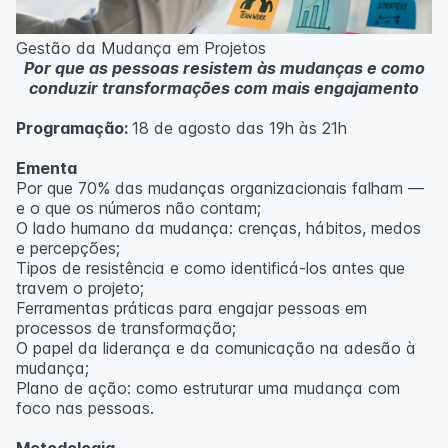
Metodologia
100% da carga horária do curso são realizadas com
Gestão da Mudança em Projetos
aulas ao vivo.
Por que as pessoas resistem às mudanças e como
As aulas podem ser assistidas por computador, celular
conduzir transformações com mais engajamento
ou tablet.
Programação:
18 de agosto das 19h às 21h
Outras informações
O curso pode sofrer alteração de dados e horário e os
Ementa
inscritos serão avisados ​​antecipadamente.
Por que 70% das mudanças organizacionais falham —
O IPETEC reserva-se o direito de não realizar o curso
e o que os números não contam;
caso não atinja o número mínimo de 20 inscritos.
O lado humano da mudança: crenças, hábitos, medos
e percepções;
Professor(a):
Fernanda Govea Souto
Tipos de resistência e como identificá-los antes que
travem o projeto;
Ferramentas práticas para engajar pessoas em
processos de transformação;
O papel da liderança e da comunicação na adesão à
mudança;
Plano de ação: como estruturar uma mudança com
foco nas pessoas.