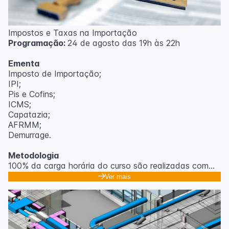
Impostos e Taxas na Importação
Programação:
24 de agosto das 19h às 22h
Ementa
Imposto de Importação;
IPI;
Pis e Cofins;
ICMS;
Capatazia;
AFRMM;
Demurrage.
Metodologia
100% da carga horária do curso são realizadas com
aulas ao vivo.
Ver mais
As aulas podem ser assistidas por computador, celular
ou tablet.
Outras informações
O curso pode sofrer alteração de dados e horário e os