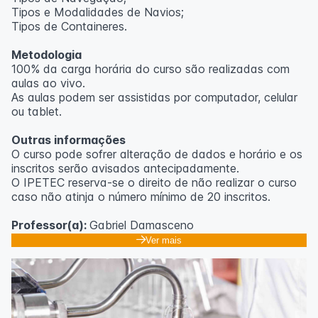
Tipos e Modalidades de Navios;
Outras informações
Tipos de Containeres.
O curso pode sofrer alteração de dados e horário e os
Metodologia
inscritos serão avisados ​​antecipadamente.
100% da carga horária do curso são realizadas com
O IPETEC reserva-se o direito de não realizar o curso
aulas ao vivo.
caso não atinja o número mínimo de 20 inscritos.
As aulas podem ser assistidas por computador, celular
ou tablet.
Professora:
Rosana Ravaglia
Outras informações
O curso pode sofrer alteração de dados e horário e os
inscritos serão avisados ​​antecipadamente.
O IPETEC reserva-se o direito de não realizar o curso
caso não atinja o número mínimo de 20 inscritos.
Professor(a):
Gabriel Damasceno
Ver mais