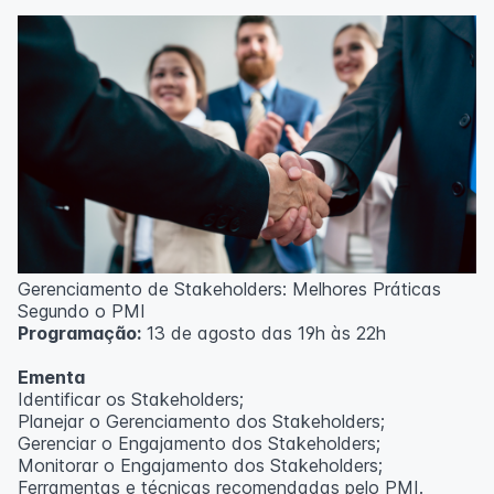
Técnicas de gerenciamento para melhoria de
resultados;
Método PDCA de gestão;
Técnicas de padronização do trabalho.
Metodologia
100% da carga horária do curso são realizadas com
aulas ao vivo.
As aulas podem ser assistidas por computador, celular
ou tablet.
Outras informações
Gerenciamento de Stakeholders: Melhores Práticas
O curso pode sofrer alteração de dados e horário e os
Segundo o PMI
inscritos serão avisados ​​antecipadamente.
Programação:
13 de agosto das 19h às 22h
O IPETEC reserva-se o direito de não realizar o curso
caso não atinja o número mínimo de 20 inscritos.
Ementa
Identificar os Stakeholders;
Professor(a):
Frederyck Teixeira
Planejar o Gerenciamento dos Stakeholders;
Gerenciar o Engajamento dos Stakeholders;
Monitorar o Engajamento dos Stakeholders;
Ferramentas e técnicas recomendadas pelo PMI.