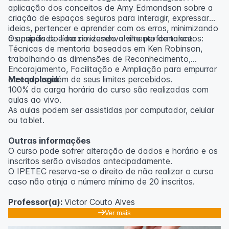
aplicação dos conceitos de Amy Edmondson sobre a
criação de espaços seguros para interagir, expressar
ideias, pertencer e aprender com os erros, minimizando
a ansiedade e maximizando a alta performance.
Os papéis do líder no desenvolvimento de talentos:
Técnicas de mentoria baseadas em Ken Robinson,
trabalhando as dimensões de Reconhecimento,
Encorajamento, Facilitação e Ampliação para empurrar
as equipes além de seus limites percebidos.
Metodologia
100% da carga horária do curso são realizadas com
aulas ao vivo.
As aulas podem ser assistidas por computador, celular
ou tablet.
Outras informações
O curso pode sofrer alteração de dados e horário e os
inscritos serão avisados ​​antecipadamente.
O IPETEC reserva-se o direito de não realizar o curso
caso não atinja o número mínimo de 20 inscritos.
Professor(a):
Victor Couto Alves
Ver mais