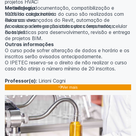
projetos HVAC:
Modelagem, documentação, compatibilização e
Metodologia
trabalho colaborativo:
100% da carga horária do curso são realizadas com
Recursos avançados do Revit, automação de
aulas ao vivo.
processos e integração com outras ferramentas:
As aulas podem ser assistidas por computador, celular
Boas práticas para desenvolvimento, revisão e entrega
ou tablet.
de projetos BIM.
Outras informações
O curso pode sofrer alteração de dados e horário e os
inscritos serão avisados ​​antecipadamente.
O IPETEC reserva-se o direito de não realizar o curso
caso não atinja o número mínimo de 20 inscritos.
Professor(a):
Liriani Cagni
Ver mais