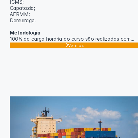
ICMS;
Capatazia;
AFRMM;
Demurrage.
Metodologia
100% da carga horária do curso são realizadas com
aulas ao vivo.
Ver mais
As aulas podem ser assistidas por computador, celular
ou tablet.
Outras informações
O curso pode sofrer alteração de dados e horário e os
inscritos serão avisados ​​antecipadamente.
O IPETEC reserva-se o direito de não realizar o curso
caso não atinja o número mínimo de 20 inscritos.
Professor(a):
Gabriel Damasceno