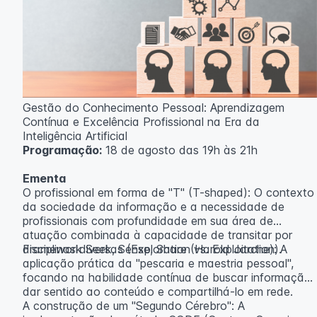
Gestão do Conhecimento Pessoal: Aprendizagem
Contínua e Excelência Profissional na Era da
Inteligência Artificial
Programação:
18 de agosto das 19h às 21h
Ementa
O profissional em forma de "T" (T-shaped): O contexto
da sociedade da informação e a necessidade de
profissionais com profundidade em sua área de
atuação combinada à capacidade de transitar por
disciplinas diversas (Exploration vs. Exploitation).
Framework Seek, Sense, Share (Harold Jarche): A
aplicação prática da "pescaria e maestria pessoal",
focando na habilidade contínua de buscar informação,
dar sentido ao conteúdo e compartilhá-lo em rede.
A construção de um "Segundo Cérebro": A