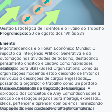
caso não atinja o número mínimo de 20 inscritos.
Professora:
Rosana Ravaglia
Gestão Estratégica de Talentos e o Futuro do Trabalho
Programação:
20 de agosto das 19h às 22h
Ementa
Macrotendências e o Fórum Econômico Mundial: O
impacto da Inteligência Artificial Generativa e da
automação nas atividades de trabalho, destacando o
pensamento analítico e criativo como habilidades
centrais.
Transição para Skills-Based Organizations: Como as
organizações modernas estão deixando de limitar os
indivíduos a descrições de cargos engessadas,
passando a organizar o trabalho como um portfólio
fluido de habilidades e capacidades humanas.
O desenvolvimento da Segurança Psicológica: A
aplicação dos conceitos de Amy Edmondson sobre a
criação de espaços seguros para interagir, expressar
ideias, pertencer e aprender com os erros, minimizando
a ansiedade e maximizando a alta performance.
Os papéis do líder no desenvolvimento de talentos: