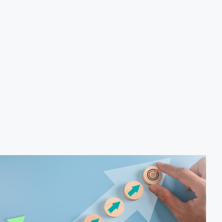
produção de biocombustíveis.
Tecnologias de produção de etanol e bioetanol.
Tecnologias de produção de biodiesel.
Conceitos sobre biomassa de florestas energéticas.
Conceitos e fontes geradoras de biogás: Aterro
sanitário, estações de tratamento de esgoto e resíduos
agrícolas.
Biodigestores.
Usos e aplicações dos subprodutos da biodigestão.
Identificação das barreiras atuais à penetração de
tecnologia para biomassa; Biocombustíveis e transição
ecológica.
Metodologia
100% da carga horária do curso são realizadas com
aulas ao vivo.
Outras informações
O curso pode sofrer alteração de dados e horário e os
inscritos serão avisados ​​antecipadamente.
O IPETEC reserva-se o direito de não realizar o curso