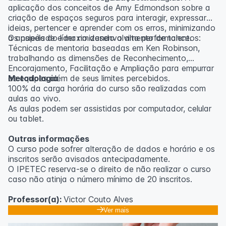
aplicação dos conceitos de Amy Edmondson sobre a
criação de espaços seguros para interagir, expressar
ideias, pertencer e aprender com os erros, minimizando
a ansiedade e maximizando a alta performance.
Os papéis do líder no desenvolvimento de talentos:
Técnicas de mentoria baseadas em Ken Robinson,
trabalhando as dimensões de Reconhecimento,
Encorajamento, Facilitação e Ampliação para empurrar
as equipes além de seus limites percebidos.
Metodologia
100% da carga horária do curso são realizadas com
aulas ao vivo.
As aulas podem ser assistidas por computador, celular
ou tablet.
Outras informações
O curso pode sofrer alteração de dados e horário e os
inscritos serão avisados ​​antecipadamente.
O IPETEC reserva-se o direito de não realizar o curso
caso não atinja o número mínimo de 20 inscritos.
Professor(a):
Victor Couto Alves
Ver mais