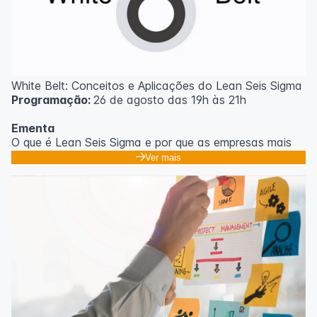
White Belt: Conceitos e Aplicações do Lean Seis Sigma
Programação:
26 de agosto das 19h às 21h
Ementa
O que é Lean Seis Sigma e por que as empresas mais
eficientes do mundo usam;
Ver mais
Os 8 desperdícios: aprendendo a enxergar o que
ninguém vê no dia a dia;
Introdução ao DMAIC: o roteiro para resolver
problemas com método;
Ferramentas essenciais: 5 Porquês, Ishikawa e voz do
cliente;
Casos práticos de melhoria em processos
administrativos e operacionais;
Próximos passos na jornada Lean Seis Sigma: do White
ao Black Belt.