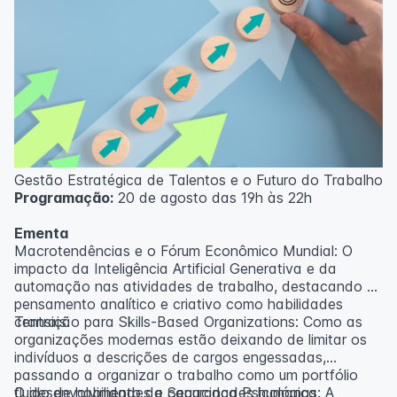
Gestão Estratégica de Talentos e o Futuro do Trabalho
Programação:
20 de agosto das 19h às 22h
Ementa
Macrotendências e o Fórum Econômico Mundial: O
impacto da Inteligência Artificial Generativa e da
automação nas atividades de trabalho, destacando o
pensamento analítico e criativo como habilidades
centrais.
Transição para Skills-Based Organizations: Como as
organizações modernas estão deixando de limitar os
indivíduos a descrições de cargos engessadas,
passando a organizar o trabalho como um portfólio
fluido de habilidades e capacidades humanas.
O desenvolvimento da Segurança Psicológica: A