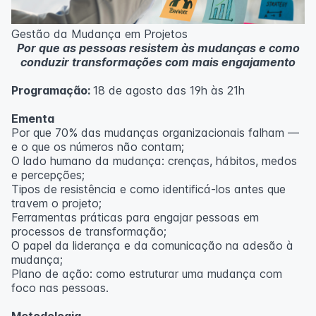
Metodologia
100% da carga horária do curso são realizadas com
Gestão da Mudança em Projetos
aulas ao vivo.
Por que as pessoas resistem às mudanças e como
As aulas podem ser assistidas por computador, celular
conduzir transformações com mais engajamento
ou tablet.
Programação:
18 de agosto das 19h às 21h
Outras informações
O curso pode sofrer alteração de dados e horário e os
Ementa
inscritos serão avisados ​​antecipadamente.
Por que 70% das mudanças organizacionais falham —
O IPETEC reserva-se o direito de não realizar o curso
e o que os números não contam;
caso não atinja o número mínimo de 20 inscritos.
O lado humano da mudança: crenças, hábitos, medos
e percepções;
Professor(a):
Fernanda Govea Souto
Tipos de resistência e como identificá-los antes que
travem o projeto;
Ferramentas práticas para engajar pessoas em
processos de transformação;
O papel da liderança e da comunicação na adesão à
mudança;
Plano de ação: como estruturar uma mudança com
foco nas pessoas.