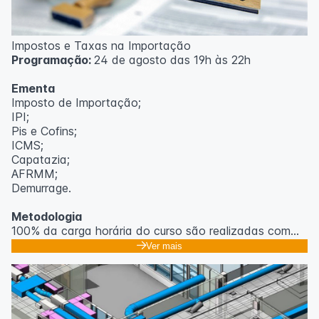
Impostos e Taxas na Importação
Programação:
24 de agosto das 19h às 22h
Ementa
Imposto de Importação;
IPI;
Pis e Cofins;
ICMS;
Capatazia;
AFRMM;
Demurrage.
Metodologia
100% da carga horária do curso são realizadas com
aulas ao vivo.
Ver mais
As aulas podem ser assistidas por computador, celular
ou tablet.
Outras informações
O curso pode sofrer alteração de dados e horário e os