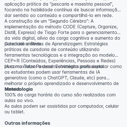
aplicação prática da "pescaria e maestria pessoal",
focando na habilidade contínua de buscar informação,
dar sentido ao conteúdo e compartilhá-lo em rede.
A construção de um "Segundo Cérebro": A
implementação do método CODE (Capture, Organize,
Distill, Express) de Tiago Forte para o gerenciamento
da vida digital, alívio da carga cognitiva e aumento do
potencial criativo.
Curadoria e Redes de Aprendizagem: Estratégias
práticas de curadoria de conteúdo utilizando
ferramentas tecnológicas e a integração ao modelo
CEP+R (Conteúdos, Experiências, Pessoas e Redes)
para maximizar o desenvolvimento profissional.
IA como Tutor Pessoal: Estratégias para explorar como
os estudantes podem usar ferramentas de IA
generativa (como o ChatGPT, Claude, etc) para
melhorar o próprio aprendizado e desenvolvimento de
carreira.
Metodologia
100% da carga horária do curso são realizadas com
aulas ao vivo.
As aulas podem ser assistidas por computador, celular
ou tablet.
Outras informações