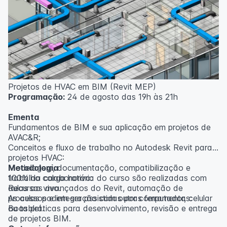
inscritos serão avisados ​​antecipadamente.
O IPETEC reserva-se o direito de não realizar o curso
caso não atinja o número mínimo de 20 inscritos.
Professor(a):
Gabriel Damasceno
Projetos de HVAC em BIM (Revit MEP)
Programação:
24 de agosto das 19h às 21h
Ementa
Fundamentos de BIM e sua aplicação em projetos de
AVAC&R;
Conceitos e fluxo de trabalho no Autodesk Revit para
projetos HVAC:
Modelagem, documentação, compatibilização e
Metodologia
trabalho colaborativo:
100% da carga horária do curso são realizadas com
Recursos avançados do Revit, automação de
aulas ao vivo.
processos e integração com outras ferramentas:
As aulas podem ser assistidas por computador, celular
Boas práticas para desenvolvimento, revisão e entrega
ou tablet.
de projetos BIM.