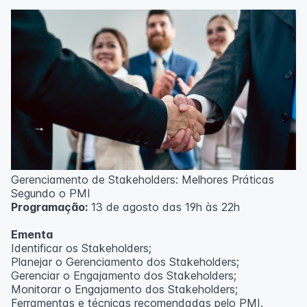
Técnicas de gerenciamento para melhoria de
resultados;
Método PDCA de gestão;
Técnicas de padronização do trabalho.
Metodologia
100% da carga horária do curso são realizadas com
aulas ao vivo.
As aulas podem ser assistidas por computador, celular
ou tablet.
Outras informações
Gerenciamento de Stakeholders: Melhores Práticas
O curso pode sofrer alteração de dados e horário e os
Segundo o PMI
inscritos serão avisados ​​antecipadamente.
Programação:
13 de agosto das 19h às 22h
O IPETEC reserva-se o direito de não realizar o curso
caso não atinja o número mínimo de 20 inscritos.
Ementa
Identificar os Stakeholders;
Professor(a):
Frederyck Teixeira
Planejar o Gerenciamento dos Stakeholders;
Gerenciar o Engajamento dos Stakeholders;
Monitorar o Engajamento dos Stakeholders;
Ferramentas e técnicas recomendadas pelo PMI.