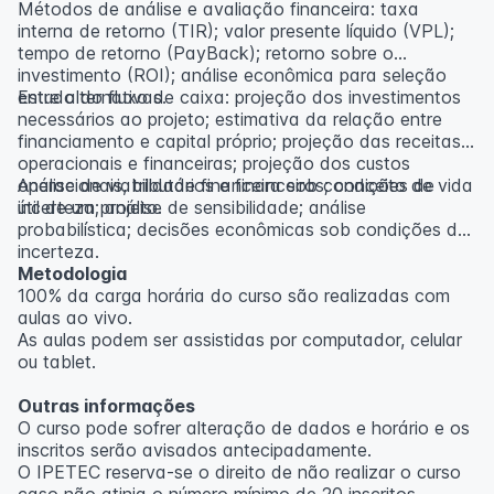
Métodos de análise e avaliação financeira: taxa
interna de retorno (TIR); valor presente líquido (VPL);
tempo de retorno (PayBack); retorno sobre o
investimento (ROI); análise econômica para seleção
entre alternativas.
Estudo do fluxo de caixa: projeção dos investimentos
necessários ao projeto; estimativa da relação entre
financiamento e capital próprio; projeção das receitas
operacionais e financeiras; projeção dos custos
operacionais, tributários e financeiros; conceito de vida
Análise de viabilidade financeira sob condições de
útil de um projeto.
incerteza; análise de sensibilidade; análise
probabilística; decisões econômicas sob condições de
incerteza.
Metodologia
100% da carga horária do curso são realizadas com
aulas ao vivo.
As aulas podem ser assistidas por computador, celular
ou tablet.
Outras informações
O curso pode sofrer alteração de dados e horário e os
inscritos serão avisados ​​antecipadamente.
O IPETEC reserva-se o direito de não realizar o curso