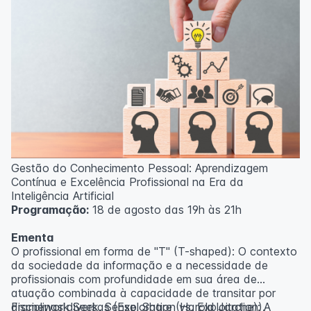
Gestão do Conhecimento Pessoal: Aprendizagem
Contínua e Excelência Profissional na Era da
Inteligência Artificial
Programação:
18 de agosto das 19h às 21h
Ementa
O profissional em forma de "T" (T-shaped): O contexto
da sociedade da informação e a necessidade de
profissionais com profundidade em sua área de
atuação combinada à capacidade de transitar por
disciplinas diversas (Exploration vs. Exploitation).
Framework Seek, Sense, Share (Harold Jarche): A