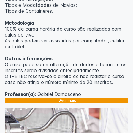
Tipos e Modalidades de Navios;
Outras informações
Tipos de Containeres.
O curso pode sofrer alteração de dados e horário e os
Metodologia
inscritos serão avisados ​​antecipadamente.
100% da carga horária do curso são realizadas com
O IPETEC reserva-se o direito de não realizar o curso
aulas ao vivo.
caso não atinja o número mínimo de 20 inscritos.
As aulas podem ser assistidas por computador, celular
ou tablet.
Professora:
Rosana Ravaglia
Outras informações
O curso pode sofrer alteração de dados e horário e os
inscritos serão avisados ​​antecipadamente.
O IPETEC reserva-se o direito de não realizar o curso
caso não atinja o número mínimo de 20 inscritos.
Professor(a):
Gabriel Damasceno
Ver mais