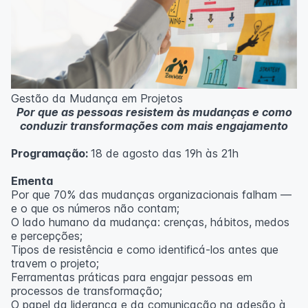
Casos práticos de melhoria em processos
administrativos e operacionais;
Próximos passos na jornada Lean Seis Sigma: do White
ao Black Belt.
Metodologia
100% da carga horária do curso são realizadas com
Gestão da Mudança em Projetos
aulas ao vivo.
Por que as pessoas resistem às mudanças e como
As aulas podem ser assistidas por computador, celular
conduzir transformações com mais engajamento
ou tablet.
Programação:
18 de agosto das 19h às 21h
Outras informações
O curso pode sofrer alteração de dados e horário e os
Ementa
inscritos serão avisados ​​antecipadamente.
Por que 70% das mudanças organizacionais falham —
O IPETEC reserva-se o direito de não realizar o curso
e o que os números não contam;
caso não atinja o número mínimo de 20 inscritos.
O lado humano da mudança: crenças, hábitos, medos
e percepções;
Professor(a):
Fernanda Govea Souto
Tipos de resistência e como identificá-los antes que
travem o projeto;
Ferramentas práticas para engajar pessoas em
processos de transformação;
O papel da liderança e da comunicação na adesão à