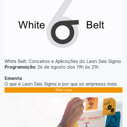
White Belt: Conceitos e Aplicações do Lean Seis Sigma
Programação:
26 de agosto das 19h às 21h
Ementa
O que é Lean Seis Sigma e por que as empresas mais
eficientes do mundo usam;
Ver mais
Os 8 desperdícios: aprendendo a enxergar o que
ninguém vê no dia a dia;
Introdução ao DMAIC: o roteiro para resolver
problemas com método;
Ferramentas essenciais: 5 Porquês, Ishikawa e voz do
cliente;