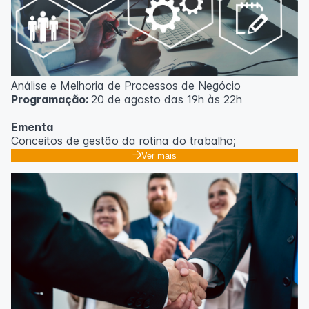
Análise e Melhoria de Processos de Negócio
Programação:
20 de agosto das 19h às 22h
Ementa
Conceitos de gestão da rotina do trabalho;
Promoção de mudanças através do 5S;
Ver mais
Técnicas de gerenciamento para melhoria de
resultados;
Método PDCA de gestão;
Técnicas de padronização do trabalho.
Metodologia
100% da carga horária do curso são realizadas com
aulas ao vivo.
As aulas podem ser assistidas por computador, celular
ou tablet.