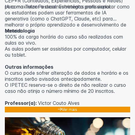
CEP+R (Conteúdos, Experiências, Pessoas e Redes)
para maximizar o desenvolvimento profissional.
IA como Tutor Pessoal: Estratégias para explorar como
os estudantes podem usar ferramentas de IA
generativa (como o ChatGPT, Claude, etc) para
melhorar o próprio aprendizado e desenvolvimento de
carreira.
Metodologia
100% da carga horária do curso são realizadas com
aulas ao vivo.
As aulas podem ser assistidas por computador, celular
ou tablet.
Outras informações
O curso pode sofrer alteração de dados e horário e os
inscritos serão avisados ​​antecipadamente.
O IPETEC reserva-se o direito de não realizar o curso
caso não atinja o número mínimo de 20 inscritos.
Professor(a):
Victor Couto Alves
Ver mais