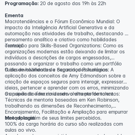
Programação:
20 de agosto das 19h às 22h
Ementa
Macrotendências e o Fórum Econômico Mundial: O
impacto da Inteligência Artificial Generativa e da
automação nas atividades de trabalho, destacando o
pensamento analítico e criativo como habilidades
centrais.
Transição para Skills-Based Organizations: Como as
organizações modernas estão deixando de limitar os
indivíduos a descrições de cargos engessadas,
passando a organizar o trabalho como um portfólio
fluido de habilidades e capacidades humanas.
O desenvolvimento da Segurança Psicológica: A
aplicação dos conceitos de Amy Edmondson sobre a
criação de espaços seguros para interagir, expressar
ideias, pertencer e aprender com os erros, minimizando
a ansiedade e maximizando a alta performance.
Os papéis do líder no desenvolvimento de talentos:
Técnicas de mentoria baseadas em Ken Robinson,
trabalhando as dimensões de Reconhecimento,
Encorajamento, Facilitação e Ampliação para empurrar
as equipes além de seus limites percebidos.
Metodologia
100% da carga horária do curso são realizadas com
aulas ao vivo.