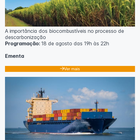
A importância dos biocombustíveis no processo de
descarbonização
Programação:
18 de agosto das 19h às 22h
Ementa
Classificação dos biocombustíveis. Culturas para
Ver mais
produção de biocombustíveis.
Tecnologias de produção de etanol e bioetanol.
Tecnologias de produção de biodiesel.
Conceitos sobre biomassa de florestas energéticas.
Conceitos e fontes geradoras de biogás: Aterro
sanitário, estações de tratamento de esgoto e resíduos
agrícolas.
Biodigestores.
Usos e aplicações dos subprodutos da biodigestão.
Identificação das barreiras atuais à penetração de
tecnologia para biomassa; Biocombustíveis e transição