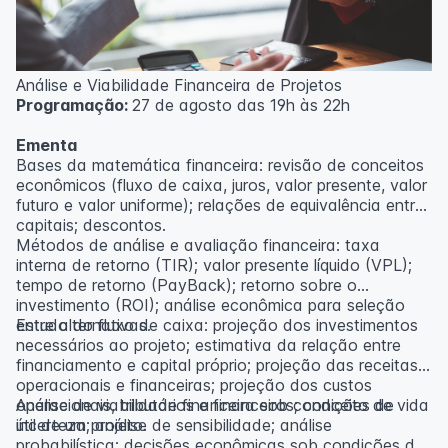
Análise e Viabilidade Financeira de Projetos
Programação:
27 de agosto das 19h às 22h
Ementa
Bases da matemática financeira: revisão de conceitos
econômicos (fluxo de caixa, juros, valor presente, valor
futuro e valor uniforme); relações de equivalência entre
capitais; descontos.
Métodos de análise e avaliação financeira: taxa
interna de retorno (TIR); valor presente líquido (VPL);
tempo de retorno (PayBack); retorno sobre o
investimento (ROI); análise econômica para seleção
entre alternativas.
Estudo do fluxo de caixa: projeção dos investimentos
necessários ao projeto; estimativa da relação entre
financiamento e capital próprio; projeção das receitas
operacionais e financeiras; projeção dos custos
operacionais, tributários e financeiros; conceito de vida
Análise de viabilidade financeira sob condições de
útil de um projeto.
incerteza; análise de sensibilidade; análise
probabilística; decisões econômicas sob condições de