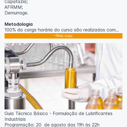
Capatazia;
AFRMM;
Demurrage.
Metodologia
100% da carga horária do curso são realizadas com
aulas ao vivo.
Ver mais
As aulas podem ser assistidas por computador, celular
ou tablet.
Outras informações
O curso pode sofrer alteração de dados e horário e os
inscritos serão avisados ​​antecipadamente.
O IPETEC reserva-se o direito de não realizar o curso
caso não atinja o número mínimo de 20 inscritos.
Professor(a):
Gabriel Damasceno
Guia Técnico Básico - Formulação de Lubrificantes
Industriais
Programação: 20 de agosto das 19h às 22h