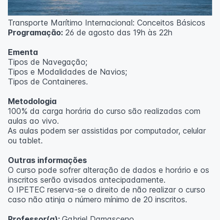
ecológica.
Transporte Marítimo Internacional: Conceitos Básicos
Metodologia
Programação:
26 de agosto das 19h às 22h
100% da carga horária do curso são realizadas com
Ementa
aulas ao vivo.
Tipos de Navegação;
Tipos e Modalidades de Navios;
Outras informações
Tipos de Containeres.
O curso pode sofrer alteração de dados e horário e os
Metodologia
inscritos serão avisados ​​antecipadamente.
100% da carga horária do curso são realizadas com
O IPETEC reserva-se o direito de não realizar o curso
aulas ao vivo.
caso não atinja o número mínimo de 20 inscritos.
As aulas podem ser assistidas por computador, celular
ou tablet.
Professora:
Rosana Ravaglia
Outras informações
O curso pode sofrer alteração de dados e horário e os
inscritos serão avisados ​​antecipadamente.
O IPETEC reserva-se o direito de não realizar o curso
caso não atinja o número mínimo de 20 inscritos.
Professor(a):
Gabriel Damasceno