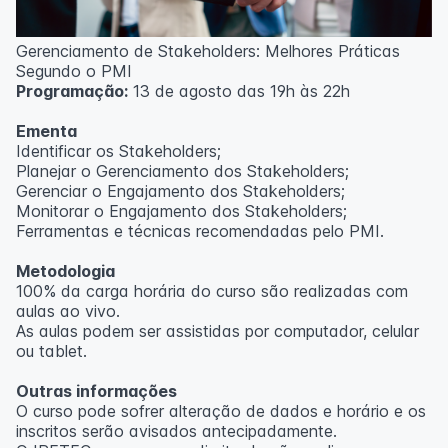
Outras informações
Gerenciamento de Stakeholders: Melhores Práticas
O curso pode sofrer alteração de dados e horário e os
Segundo o PMI
inscritos serão avisados ​​antecipadamente.
Programação:
13 de agosto das 19h às 22h
O IPETEC reserva-se o direito de não realizar o curso
caso não atinja o número mínimo de 20 inscritos.
Ementa
Identificar os Stakeholders;
Professor(a):
Frederyck Teixeira
Planejar o Gerenciamento dos Stakeholders;
Gerenciar o Engajamento dos Stakeholders;
Monitorar o Engajamento dos Stakeholders;
Ferramentas e técnicas recomendadas pelo PMI.
Metodologia
100% da carga horária do curso são realizadas com
aulas ao vivo.
As aulas podem ser assistidas por computador, celular
ou tablet.
Outras informações
O curso pode sofrer alteração de dados e horário e os
inscritos serão avisados ​​antecipadamente.