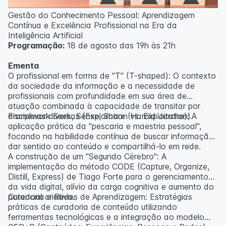
Gestão do Conhecimento Pessoal: Aprendizagem
Contínua e Excelência Profissional na Era da
Inteligência Artificial
Programação:
18 de agosto das 19h às 21h
Ementa
O profissional em forma de "T" (T-shaped): O contexto
da sociedade da informação e a necessidade de
profissionais com profundidade em sua área de
atuação combinada à capacidade de transitar por
disciplinas diversas (Exploration vs. Exploitation).
Framework Seek, Sense, Share (Harold Jarche): A
aplicação prática da "pescaria e maestria pessoal",
focando na habilidade contínua de buscar informação,
dar sentido ao conteúdo e compartilhá-lo em rede.
A construção de um "Segundo Cérebro": A
implementação do método CODE (Capture, Organize,
Distill, Express) de Tiago Forte para o gerenciamento
da vida digital, alívio da carga cognitiva e aumento do
potencial criativo.
Curadoria e Redes de Aprendizagem: Estratégias
práticas de curadoria de conteúdo utilizando
ferramentas tecnológicas e a integração ao modelo