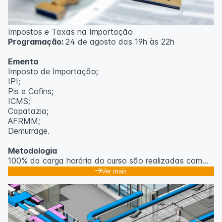
Impostos e Taxas na Importação
Programação:
24 de agosto das 19h às 22h
Ementa
Imposto de Importação;
IPI;
Pis e Cofins;
ICMS;
Capatazia;
AFRMM;
Demurrage.
Metodologia
100% da carga horária do curso são realizadas com
aulas ao vivo.
Ver mais
As aulas podem ser assistidas por computador, celular
ou tablet.
Outras informações
O curso pode sofrer alteração de dados e horário e os