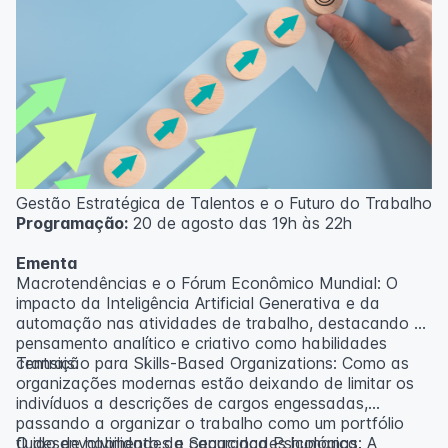
Gestão Estratégica de Talentos e o Futuro do Trabalho
Programação:
20 de agosto das 19h às 22h
Ementa
Macrotendências e o Fórum Econômico Mundial: O
impacto da Inteligência Artificial Generativa e da
automação nas atividades de trabalho, destacando o
pensamento analítico e criativo como habilidades
centrais.
Transição para Skills-Based Organizations: Como as
organizações modernas estão deixando de limitar os
indivíduos a descrições de cargos engessadas,
passando a organizar o trabalho como um portfólio
fluido de habilidades e capacidades humanas.
O desenvolvimento da Segurança Psicológica: A