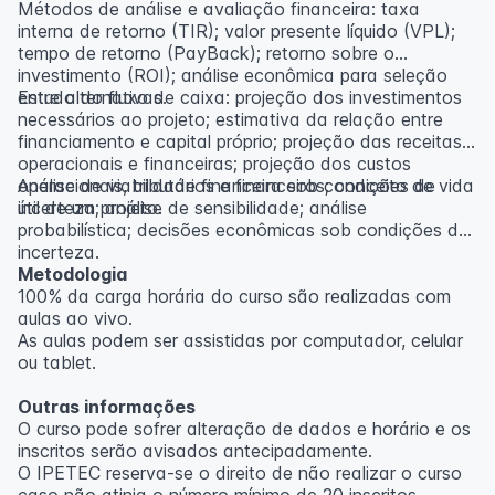
Métodos de análise e avaliação financeira: taxa
interna de retorno (TIR); valor presente líquido (VPL);
tempo de retorno (PayBack); retorno sobre o
investimento (ROI); análise econômica para seleção
entre alternativas.
Estudo do fluxo de caixa: projeção dos investimentos
necessários ao projeto; estimativa da relação entre
financiamento e capital próprio; projeção das receitas
operacionais e financeiras; projeção dos custos
operacionais, tributários e financeiros; conceito de vida
Análise de viabilidade financeira sob condições de
útil de um projeto.
incerteza; análise de sensibilidade; análise
probabilística; decisões econômicas sob condições de
incerteza.
Metodologia
100% da carga horária do curso são realizadas com
aulas ao vivo.
As aulas podem ser assistidas por computador, celular
ou tablet.
Outras informações
O curso pode sofrer alteração de dados e horário e os
inscritos serão avisados ​​antecipadamente.
O IPETEC reserva-se o direito de não realizar o curso