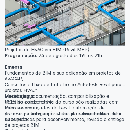
inscritos serão avisados ​​antecipadamente.
O IPETEC reserva-se o direito de não realizar o curso
caso não atinja o número mínimo de 20 inscritos.
Professor(a):
Gabriel Damasceno
Projetos de HVAC em BIM (Revit MEP)
Programação:
24 de agosto das 19h às 21h
Ementa
Fundamentos de BIM e sua aplicação em projetos de
AVAC&R;
Conceitos e fluxo de trabalho no Autodesk Revit para
projetos HVAC:
Modelagem, documentação, compatibilização e
Metodologia
trabalho colaborativo:
100% da carga horária do curso são realizadas com
Recursos avançados do Revit, automação de
aulas ao vivo.
processos e integração com outras ferramentas:
As aulas podem ser assistidas por computador, celular
Boas práticas para desenvolvimento, revisão e entrega
ou tablet.
de projetos BIM.