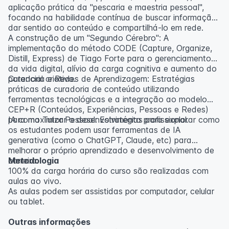
aplicação prática da "pescaria e maestria pessoal",
focando na habilidade contínua de buscar informação,
dar sentido ao conteúdo e compartilhá-lo em rede.
A construção de um "Segundo Cérebro": A
implementação do método CODE (Capture, Organize,
Distill, Express) de Tiago Forte para o gerenciamento
da vida digital, alívio da carga cognitiva e aumento do
potencial criativo.
Curadoria e Redes de Aprendizagem: Estratégias
práticas de curadoria de conteúdo utilizando
ferramentas tecnológicas e a integração ao modelo
CEP+R (Conteúdos, Experiências, Pessoas e Redes)
para maximizar o desenvolvimento profissional.
IA como Tutor Pessoal: Estratégias para explorar como
os estudantes podem usar ferramentas de IA
generativa (como o ChatGPT, Claude, etc) para
melhorar o próprio aprendizado e desenvolvimento de
carreira.
Metodologia
100% da carga horária do curso são realizadas com
aulas ao vivo.
As aulas podem ser assistidas por computador, celular
ou tablet.
Outras informações