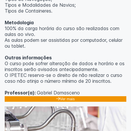
Tipos e Modalidades de Navios;
Outras informações
Tipos de Containeres.
O curso pode sofrer alteração de dados e horário e os
Metodologia
inscritos serão avisados ​​antecipadamente.
100% da carga horária do curso são realizadas com
O IPETEC reserva-se o direito de não realizar o curso
aulas ao vivo.
caso não atinja o número mínimo de 20 inscritos.
As aulas podem ser assistidas por computador, celular
ou tablet.
Professora:
Rosana Ravaglia
Outras informações
O curso pode sofrer alteração de dados e horário e os
inscritos serão avisados ​​antecipadamente.
O IPETEC reserva-se o direito de não realizar o curso
caso não atinja o número mínimo de 20 inscritos.
Professor(a):
Gabriel Damasceno
Ver mais