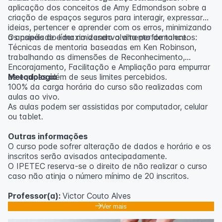
aplicação dos conceitos de Amy Edmondson sobre a
criação de espaços seguros para interagir, expressar
ideias, pertencer e aprender com os erros, minimizando
a ansiedade e maximizando a alta performance.
Os papéis do líder no desenvolvimento de talentos:
Técnicas de mentoria baseadas em Ken Robinson,
trabalhando as dimensões de Reconhecimento,
Encorajamento, Facilitação e Ampliação para empurrar
as equipes além de seus limites percebidos.
Metodologia
100% da carga horária do curso são realizadas com
aulas ao vivo.
As aulas podem ser assistidas por computador, celular
ou tablet.
Outras informações
O curso pode sofrer alteração de dados e horário e os
inscritos serão avisados ​​antecipadamente.
O IPETEC reserva-se o direito de não realizar o curso
caso não atinja o número mínimo de 20 inscritos.
Professor(a):
Victor Couto Alves
Ver mais