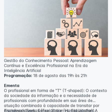
Gestão do Conhecimento Pessoal: Aprendizagem
Contínua e Excelência Profissional na Era da
Inteligência Artificial
Programação:
18 de agosto das 19h às 21h
Ementa
O profissional em forma de "T" (T-shaped): O contexto
da sociedade da informação e a necessidade de
profissionais com profundidade em sua área de
atuação combinada à capacidade de transitar por
disciplinas diversas (Exploration vs. Exploitation).
Framework Seek, Sense, Share (Harold Jarche): A