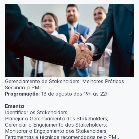
Técnicas de gerenciamento para melhoria de
resultados;
Método PDCA de gestão;
Técnicas de padronização do trabalho.
Metodologia
100% da carga horária do curso são realizadas com
aulas ao vivo.
As aulas podem ser assistidas por computador, celular
ou tablet.
Outras informações
Gerenciamento de Stakeholders: Melhores Práticas
O curso pode sofrer alteração de dados e horário e os
Segundo o PMI
inscritos serão avisados ​​antecipadamente.
Programação:
13 de agosto das 19h às 22h
O IPETEC reserva-se o direito de não realizar o curso
caso não atinja o número mínimo de 20 inscritos.
Ementa
Identificar os Stakeholders;
Professor(a):
Frederyck Teixeira
Planejar o Gerenciamento dos Stakeholders;
Gerenciar o Engajamento dos Stakeholders;
Monitorar o Engajamento dos Stakeholders;
Ferramentas e técnicas recomendadas pelo PMI.