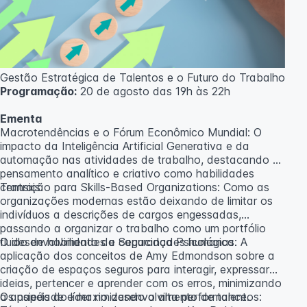
caso não atinja o número mínimo de 20 inscritos.
Professora:
Rosana Ravaglia
Gestão Estratégica de Talentos e o Futuro do Trabalho
Programação:
20 de agosto das 19h às 22h
Ementa
Macrotendências e o Fórum Econômico Mundial: O
impacto da Inteligência Artificial Generativa e da
automação nas atividades de trabalho, destacando o
pensamento analítico e criativo como habilidades
centrais.
Transição para Skills-Based Organizations: Como as
organizações modernas estão deixando de limitar os
indivíduos a descrições de cargos engessadas,
passando a organizar o trabalho como um portfólio
fluido de habilidades e capacidades humanas.
O desenvolvimento da Segurança Psicológica: A
aplicação dos conceitos de Amy Edmondson sobre a
criação de espaços seguros para interagir, expressar
ideias, pertencer e aprender com os erros, minimizando
a ansiedade e maximizando a alta performance.
Os papéis do líder no desenvolvimento de talentos: