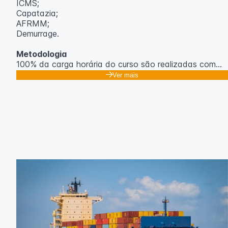
ICMS;
Capatazia;
AFRMM;
Demurrage.
Metodologia
100% da carga horária do curso são realizadas com
aulas ao vivo.
Ver mais
As aulas podem ser assistidas por computador, celular
ou tablet.
Outras informações
O curso pode sofrer alteração de dados e horário e os
inscritos serão avisados ​​antecipadamente.
O IPETEC reserva-se o direito de não realizar o curso
caso não atinja o número mínimo de 20 inscritos.
Professor(a):
Gabriel Damasceno