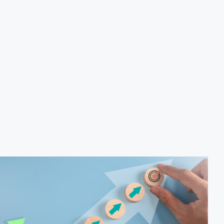
produção de biocombustíveis.
Tecnologias de produção de etanol e bioetanol.
Tecnologias de produção de biodiesel.
Conceitos sobre biomassa de florestas energéticas.
Conceitos e fontes geradoras de biogás: Aterro
sanitário, estações de tratamento de esgoto e resíduos
agrícolas.
Biodigestores.
Usos e aplicações dos subprodutos da biodigestão.
Identificação das barreiras atuais à penetração de
tecnologia para biomassa; Biocombustíveis e transição
ecológica.
Metodologia
100% da carga horária do curso são realizadas com
aulas ao vivo.
Outras informações
O curso pode sofrer alteração de dados e horário e os
inscritos serão avisados ​​antecipadamente.
O IPETEC reserva-se o direito de não realizar o curso