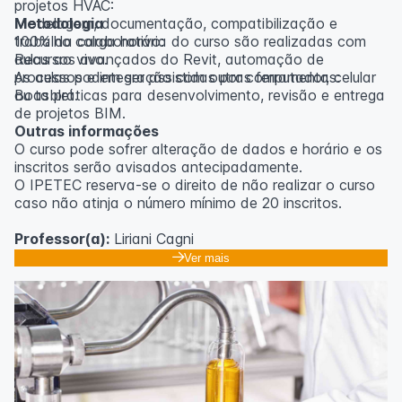
projetos HVAC:
Modelagem, documentação, compatibilização e
Metodologia
trabalho colaborativo:
100% da carga horária do curso são realizadas com
Recursos avançados do Revit, automação de
aulas ao vivo.
processos e integração com outras ferramentas:
As aulas podem ser assistidas por computador, celular
Boas práticas para desenvolvimento, revisão e entrega
ou tablet.
de projetos BIM.
Outras informações
O curso pode sofrer alteração de dados e horário e os
inscritos serão avisados ​​antecipadamente.
O IPETEC reserva-se o direito de não realizar o curso
caso não atinja o número mínimo de 20 inscritos.
Professor(a):
Liriani Cagni
Ver mais