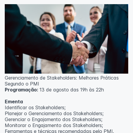
Técnicas de gerenciamento para melhoria de
resultados;
Método PDCA de gestão;
Técnicas de padronização do trabalho.
Metodologia
100% da carga horária do curso são realizadas com
aulas ao vivo.
As aulas podem ser assistidas por computador, celular
ou tablet.
Outras informações
Gerenciamento de Stakeholders: Melhores Práticas
O curso pode sofrer alteração de dados e horário e os
Segundo o PMI
inscritos serão avisados ​​antecipadamente.
Programação:
13 de agosto das 19h às 22h
O IPETEC reserva-se o direito de não realizar o curso
caso não atinja o número mínimo de 20 inscritos.
Ementa
Identificar os Stakeholders;
Professor(a):
Frederyck Teixeira
Planejar o Gerenciamento dos Stakeholders;
Gerenciar o Engajamento dos Stakeholders;
Monitorar o Engajamento dos Stakeholders;
Ferramentas e técnicas recomendadas pelo PMI.