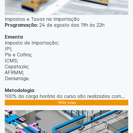
Impostos e Taxas na Importação
Programação:
24 de agosto das 19h às 22h
Ementa
Imposto de Importação;
IPI;
Pis e Cofins;
ICMS;
Capatazia;
AFRMM;
Demurrage.
Metodologia
100% da carga horária do curso são realizadas com
aulas ao vivo.
Ver mais
As aulas podem ser assistidas por computador, celular
ou tablet.
Outras informações
O curso pode sofrer alteração de dados e horário e os