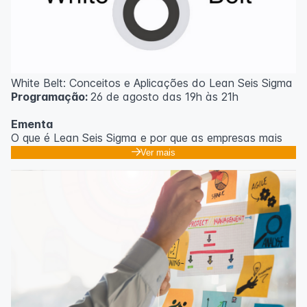
White Belt: Conceitos e Aplicações do Lean Seis Sigma
Programação:
26 de agosto das 19h às 21h
Ementa
O que é Lean Seis Sigma e por que as empresas mais
eficientes do mundo usam;
Ver mais
Os 8 desperdícios: aprendendo a enxergar o que
ninguém vê no dia a dia;
Introdução ao DMAIC: o roteiro para resolver
problemas com método;
Ferramentas essenciais: 5 Porquês, Ishikawa e voz do
cliente;
Casos práticos de melhoria em processos
administrativos e operacionais;
Próximos passos na jornada Lean Seis Sigma: do White
ao Black Belt.