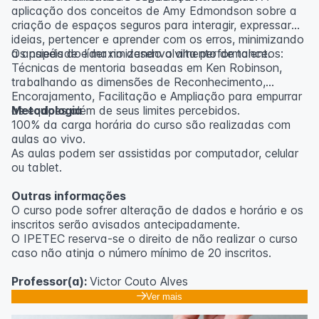
aplicação dos conceitos de Amy Edmondson sobre a
criação de espaços seguros para interagir, expressar
ideias, pertencer e aprender com os erros, minimizando
a ansiedade e maximizando a alta performance.
Os papéis do líder no desenvolvimento de talentos:
Técnicas de mentoria baseadas em Ken Robinson,
trabalhando as dimensões de Reconhecimento,
Encorajamento, Facilitação e Ampliação para empurrar
as equipes além de seus limites percebidos.
Metodologia
100% da carga horária do curso são realizadas com
aulas ao vivo.
As aulas podem ser assistidas por computador, celular
ou tablet.
Outras informações
O curso pode sofrer alteração de dados e horário e os
inscritos serão avisados ​​antecipadamente.
O IPETEC reserva-se o direito de não realizar o curso
caso não atinja o número mínimo de 20 inscritos.
Professor(a):
Victor Couto Alves
Ver mais