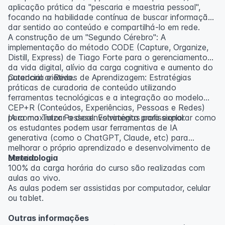
aplicação prática da "pescaria e maestria pessoal",
focando na habilidade contínua de buscar informação,
dar sentido ao conteúdo e compartilhá-lo em rede.
A construção de um "Segundo Cérebro": A
implementação do método CODE (Capture, Organize,
Distill, Express) de Tiago Forte para o gerenciamento
da vida digital, alívio da carga cognitiva e aumento do
potencial criativo.
Curadoria e Redes de Aprendizagem: Estratégias
práticas de curadoria de conteúdo utilizando
ferramentas tecnológicas e a integração ao modelo
CEP+R (Conteúdos, Experiências, Pessoas e Redes)
para maximizar o desenvolvimento profissional.
IA como Tutor Pessoal: Estratégias para explorar como
os estudantes podem usar ferramentas de IA
generativa (como o ChatGPT, Claude, etc) para
melhorar o próprio aprendizado e desenvolvimento de
carreira.
Metodologia
100% da carga horária do curso são realizadas com
aulas ao vivo.
As aulas podem ser assistidas por computador, celular
ou tablet.
Outras informações