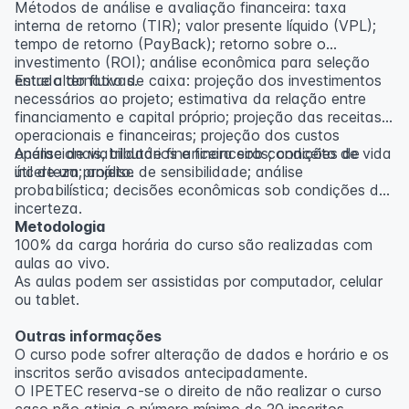
Métodos de análise e avaliação financeira: taxa
interna de retorno (TIR); valor presente líquido (VPL);
tempo de retorno (PayBack); retorno sobre o
investimento (ROI); análise econômica para seleção
entre alternativas.
Estudo do fluxo de caixa: projeção dos investimentos
necessários ao projeto; estimativa da relação entre
financiamento e capital próprio; projeção das receitas
operacionais e financeiras; projeção dos custos
operacionais, tributários e financeiros; conceito de vida
Análise de viabilidade financeira sob condições de
útil de um projeto.
incerteza; análise de sensibilidade; análise
probabilística; decisões econômicas sob condições de
incerteza.
Metodologia
100% da carga horária do curso são realizadas com
aulas ao vivo.
As aulas podem ser assistidas por computador, celular
ou tablet.
Outras informações
O curso pode sofrer alteração de dados e horário e os
inscritos serão avisados ​​antecipadamente.
O IPETEC reserva-se o direito de não realizar o curso