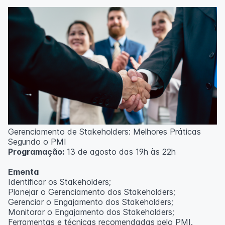
Técnicas de gerenciamento para melhoria de
resultados;
Método PDCA de gestão;
Técnicas de padronização do trabalho.
Metodologia
100% da carga horária do curso são realizadas com
aulas ao vivo.
As aulas podem ser assistidas por computador, celular
ou tablet.
Outras informações
Gerenciamento de Stakeholders: Melhores Práticas
O curso pode sofrer alteração de dados e horário e os
Segundo o PMI
inscritos serão avisados ​​antecipadamente.
Programação:
13 de agosto das 19h às 22h
O IPETEC reserva-se o direito de não realizar o curso
caso não atinja o número mínimo de 20 inscritos.
Ementa
Identificar os Stakeholders;
Professor(a):
Frederyck Teixeira
Planejar o Gerenciamento dos Stakeholders;
Gerenciar o Engajamento dos Stakeholders;
Monitorar o Engajamento dos Stakeholders;
Ferramentas e técnicas recomendadas pelo PMI.