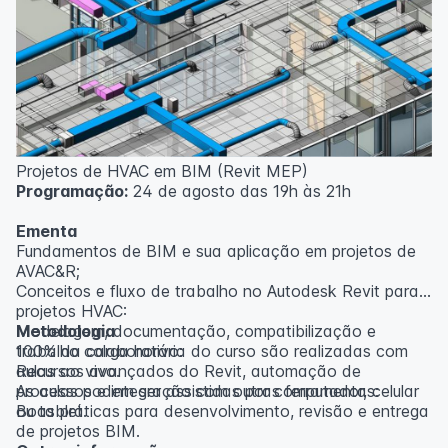
inscritos serão avisados ​​antecipadamente.
O IPETEC reserva-se o direito de não realizar o curso
caso não atinja o número mínimo de 20 inscritos.
Professor(a):
Gabriel Damasceno
Projetos de HVAC em BIM (Revit MEP)
Programação:
24 de agosto das 19h às 21h
Ementa
Fundamentos de BIM e sua aplicação em projetos de
AVAC&R;
Conceitos e fluxo de trabalho no Autodesk Revit para
projetos HVAC:
Modelagem, documentação, compatibilização e
Metodologia
trabalho colaborativo:
100% da carga horária do curso são realizadas com
Recursos avançados do Revit, automação de
aulas ao vivo.
processos e integração com outras ferramentas:
As aulas podem ser assistidas por computador, celular
Boas práticas para desenvolvimento, revisão e entrega
ou tablet.
de projetos BIM.