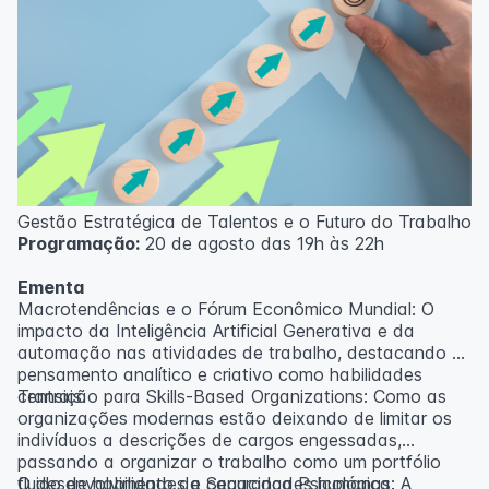
Gestão Estratégica de Talentos e o Futuro do Trabalho
Programação:
20 de agosto das 19h às 22h
Ementa
Macrotendências e o Fórum Econômico Mundial: O
impacto da Inteligência Artificial Generativa e da
automação nas atividades de trabalho, destacando o
pensamento analítico e criativo como habilidades
centrais.
Transição para Skills-Based Organizations: Como as
organizações modernas estão deixando de limitar os
indivíduos a descrições de cargos engessadas,
passando a organizar o trabalho como um portfólio
fluido de habilidades e capacidades humanas.
O desenvolvimento da Segurança Psicológica: A