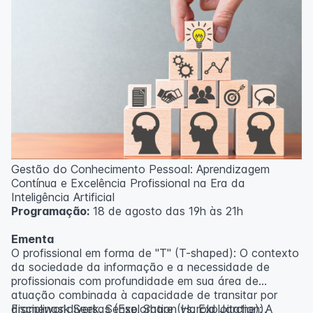
Gestão do Conhecimento Pessoal: Aprendizagem
Contínua e Excelência Profissional na Era da
Inteligência Artificial
Programação:
18 de agosto das 19h às 21h
Ementa
O profissional em forma de "T" (T-shaped): O contexto
da sociedade da informação e a necessidade de
profissionais com profundidade em sua área de
atuação combinada à capacidade de transitar por
disciplinas diversas (Exploration vs. Exploitation).
Framework Seek, Sense, Share (Harold Jarche): A