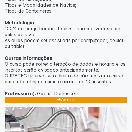
Tipos e Modalidades de Navios;
Outras informações
Tipos de Containeres.
O curso pode sofrer alteração de dados e horário e os
Metodologia
inscritos serão avisados ​​antecipadamente.
100% da carga horária do curso são realizadas com
O IPETEC reserva-se o direito de não realizar o curso
aulas ao vivo.
caso não atinja o número mínimo de 20 inscritos.
As aulas podem ser assistidas por computador, celular
ou tablet.
Professora:
Rosana Ravaglia
Outras informações
O curso pode sofrer alteração de dados e horário e os
inscritos serão avisados ​​antecipadamente.
O IPETEC reserva-se o direito de não realizar o curso
caso não atinja o número mínimo de 20 inscritos.
Professor(a):
Gabriel Damasceno
Ver mais