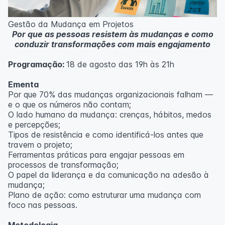
Metodologia
100% da carga horária do curso são realizadas com
Gestão da Mudança em Projetos
aulas ao vivo.
Por que as pessoas resistem às mudanças e como
As aulas podem ser assistidas por computador, celular
conduzir transformações com mais engajamento
ou tablet.
Programação:
18 de agosto das 19h às 21h
Outras informações
O curso pode sofrer alteração de dados e horário e os
Ementa
inscritos serão avisados ​​antecipadamente.
Por que 70% das mudanças organizacionais falham —
O IPETEC reserva-se o direito de não realizar o curso
e o que os números não contam;
caso não atinja o número mínimo de 20 inscritos.
O lado humano da mudança: crenças, hábitos, medos
e percepções;
Professor(a):
Fernanda Govea Souto
Tipos de resistência e como identificá-los antes que
travem o projeto;
Ferramentas práticas para engajar pessoas em
processos de transformação;
O papel da liderança e da comunicação na adesão à
mudança;
Plano de ação: como estruturar uma mudança com
foco nas pessoas.