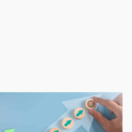
produção de biocombustíveis.
Tecnologias de produção de etanol e bioetanol.
Tecnologias de produção de biodiesel.
Conceitos sobre biomassa de florestas energéticas.
Conceitos e fontes geradoras de biogás: Aterro
sanitário, estações de tratamento de esgoto e resíduos
agrícolas.
Biodigestores.
Usos e aplicações dos subprodutos da biodigestão.
Identificação das barreiras atuais à penetração de
tecnologia para biomassa; Biocombustíveis e transição
ecológica.
Metodologia
100% da carga horária do curso são realizadas com
aulas ao vivo.
Outras informações
O curso pode sofrer alteração de dados e horário e os
inscritos serão avisados ​​antecipadamente.
O IPETEC reserva-se o direito de não realizar o curso