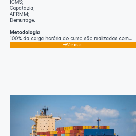
ICMS;
Capatazia;
AFRMM;
Demurrage.
Metodologia
100% da carga horária do curso são realizadas com
aulas ao vivo.
Ver mais
As aulas podem ser assistidas por computador, celular
ou tablet.
Outras informações
O curso pode sofrer alteração de dados e horário e os
inscritos serão avisados ​​antecipadamente.
O IPETEC reserva-se o direito de não realizar o curso
caso não atinja o número mínimo de 20 inscritos.
Professor(a):
Gabriel Damasceno