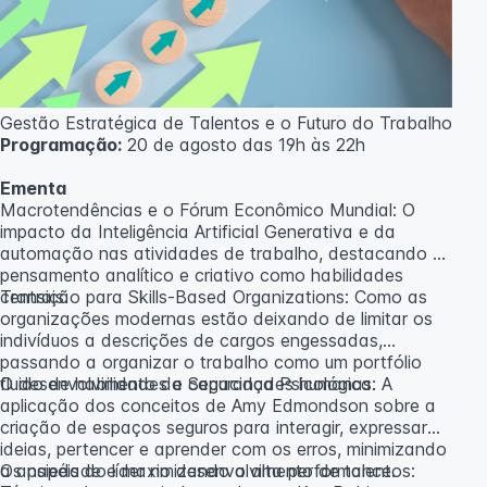
caso não atinja o número mínimo de 20 inscritos.
Professora:
Rosana Ravaglia
Gestão Estratégica de Talentos e o Futuro do Trabalho
Programação:
20 de agosto das 19h às 22h
Ementa
Macrotendências e o Fórum Econômico Mundial: O
impacto da Inteligência Artificial Generativa e da
automação nas atividades de trabalho, destacando o
pensamento analítico e criativo como habilidades
centrais.
Transição para Skills-Based Organizations: Como as
organizações modernas estão deixando de limitar os
indivíduos a descrições de cargos engessadas,
passando a organizar o trabalho como um portfólio
fluido de habilidades e capacidades humanas.
O desenvolvimento da Segurança Psicológica: A
aplicação dos conceitos de Amy Edmondson sobre a
criação de espaços seguros para interagir, expressar
ideias, pertencer e aprender com os erros, minimizando
a ansiedade e maximizando a alta performance.
Os papéis do líder no desenvolvimento de talentos: