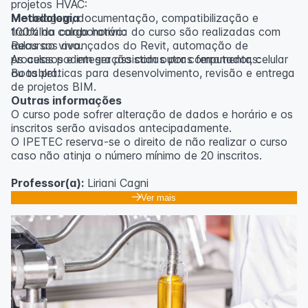
projetos HVAC:
Modelagem, documentação, compatibilização e
Metodologia
trabalho colaborativo:
100% da carga horária do curso são realizadas com
Recursos avançados do Revit, automação de
aulas ao vivo.
processos e integração com outras ferramentas:
As aulas podem ser assistidas por computador, celular
Boas práticas para desenvolvimento, revisão e entrega
ou tablet.
de projetos BIM.
Outras informações
O curso pode sofrer alteração de dados e horário e os
inscritos serão avisados ​​antecipadamente.
O IPETEC reserva-se o direito de não realizar o curso
caso não atinja o número mínimo de 20 inscritos.
Professor(a):
Liriani Cagni
Ver mais