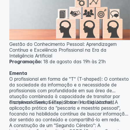
Gestão do Conhecimento Pessoal: Aprendizagem
Contínua e Excelência Profissional na Era da
Inteligência Artificial
Programação:
18 de agosto das 19h às 21h
Ementa
O profissional em forma de "T" (T-shaped): O contexto
da sociedade da informação e a necessidade de
profissionais com profundidade em sua área de
atuação combinada à capacidade de transitar por
disciplinas diversas (Exploration vs. Exploitation).
Framework Seek, Sense, Share (Harold Jarche): A
aplicação prática da "pescaria e maestria pessoal",
focando na habilidade contínua de buscar informação,
dar sentido ao conteúdo e compartilhá-lo em rede.
A construção de um "Segundo Cérebro": A