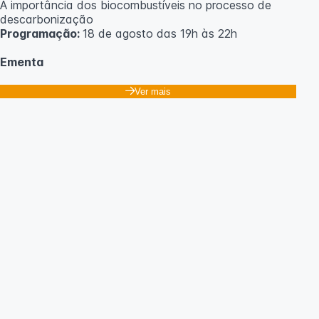
A importância dos biocombustíveis no processo de
descarbonização
Programação:
18 de agosto das 19h às 22h
Ementa
Classificação dos biocombustíveis. Culturas para
Ver mais
produção de biocombustíveis.
Tecnologias de produção de etanol e bioetanol.
Tecnologias de produção de biodiesel.
Conceitos sobre biomassa de florestas energéticas.
Conceitos e fontes geradoras de biogás: Aterro
sanitário, estações de tratamento de esgoto e resíduos
agrícolas.
Biodigestores.
Usos e aplicações dos subprodutos da biodigestão.
Identificação das barreiras atuais à penetração de
tecnologia para biomassa; Biocombustíveis e transição
ecológica.
Metodologia
100% da carga horária do curso são realizadas com