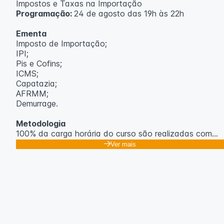
Impostos e Taxas na Importação
Programação:
24 de agosto das 19h às 22h
Ementa
Imposto de Importação;
IPI;
Pis e Cofins;
ICMS;
Capatazia;
AFRMM;
Demurrage.
Metodologia
100% da carga horária do curso são realizadas com
aulas ao vivo.
Ver mais
As aulas podem ser assistidas por computador, celular
ou tablet.
Outras informações
O curso pode sofrer alteração de dados e horário e os
inscritos serão avisados ​​antecipadamente.
O IPETEC reserva-se o direito de não realizar o curso
caso não atinja o número mínimo de 20 inscritos.