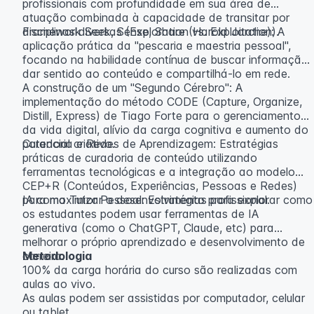
profissionais com profundidade em sua área de
atuação combinada à capacidade de transitar por
disciplinas diversas (Exploration vs. Exploitation).
Framework Seek, Sense, Share (Harold Jarche): A
aplicação prática da "pescaria e maestria pessoal",
focando na habilidade contínua de buscar informação,
dar sentido ao conteúdo e compartilhá-lo em rede.
A construção de um "Segundo Cérebro": A
implementação do método CODE (Capture, Organize,
Distill, Express) de Tiago Forte para o gerenciamento
da vida digital, alívio da carga cognitiva e aumento do
potencial criativo.
Curadoria e Redes de Aprendizagem: Estratégias
práticas de curadoria de conteúdo utilizando
ferramentas tecnológicas e a integração ao modelo
CEP+R (Conteúdos, Experiências, Pessoas e Redes)
para maximizar o desenvolvimento profissional.
IA como Tutor Pessoal: Estratégias para explorar como
os estudantes podem usar ferramentas de IA
generativa (como o ChatGPT, Claude, etc) para
melhorar o próprio aprendizado e desenvolvimento de
carreira.
Metodologia
100% da carga horária do curso são realizadas com
aulas ao vivo.
As aulas podem ser assistidas por computador, celular
ou tablet.