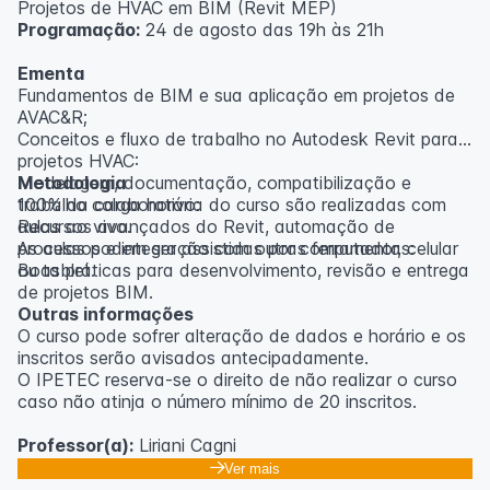
Projetos de HVAC em BIM (Revit MEP)
Programação:
24 de agosto das 19h às 21h
Ementa
Fundamentos de BIM e sua aplicação em projetos de
AVAC&R;
Conceitos e fluxo de trabalho no Autodesk Revit para
projetos HVAC:
Modelagem, documentação, compatibilização e
Metodologia
trabalho colaborativo:
100% da carga horária do curso são realizadas com
Recursos avançados do Revit, automação de
aulas ao vivo.
processos e integração com outras ferramentas:
As aulas podem ser assistidas por computador, celular
Boas práticas para desenvolvimento, revisão e entrega
ou tablet.
de projetos BIM.
Outras informações
O curso pode sofrer alteração de dados e horário e os
inscritos serão avisados ​​antecipadamente.
O IPETEC reserva-se o direito de não realizar o curso
caso não atinja o número mínimo de 20 inscritos.
Professor(a):
Liriani Cagni
Ver mais