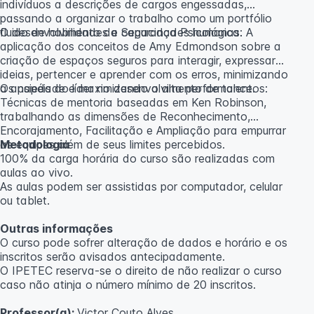
indivíduos a descrições de cargos engessadas,
passando a organizar o trabalho como um portfólio
fluido de habilidades e capacidades humanas.
O desenvolvimento da Segurança Psicológica: A
aplicação dos conceitos de Amy Edmondson sobre a
criação de espaços seguros para interagir, expressar
ideias, pertencer e aprender com os erros, minimizando
a ansiedade e maximizando a alta performance.
Os papéis do líder no desenvolvimento de talentos:
Técnicas de mentoria baseadas em Ken Robinson,
trabalhando as dimensões de Reconhecimento,
Encorajamento, Facilitação e Ampliação para empurrar
as equipes além de seus limites percebidos.
Metodologia
100% da carga horária do curso são realizadas com
aulas ao vivo.
As aulas podem ser assistidas por computador, celular
ou tablet.
Outras informações
O curso pode sofrer alteração de dados e horário e os
inscritos serão avisados ​​antecipadamente.
O IPETEC reserva-se o direito de não realizar o curso
caso não atinja o número mínimo de 20 inscritos.
Professor(a):
Victor Couto Alves