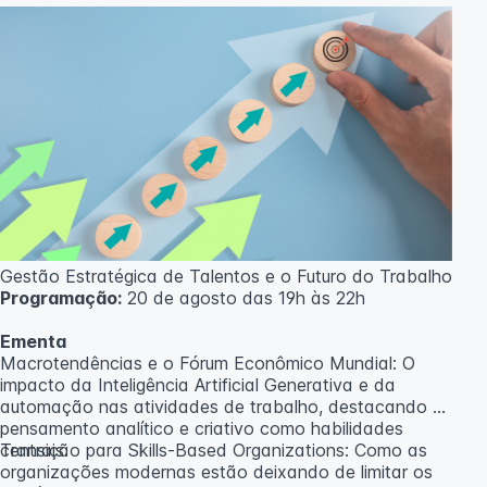
aulas ao vivo.
Outras informações
O curso pode sofrer alteração de dados e horário e os
inscritos serão avisados ​​antecipadamente.
O IPETEC reserva-se o direito de não realizar o curso
caso não atinja o número mínimo de 20 inscritos.
Professora:
Rosana Ravaglia
Gestão Estratégica de Talentos e o Futuro do Trabalho
Programação:
20 de agosto das 19h às 22h
Ementa
Macrotendências e o Fórum Econômico Mundial: O
impacto da Inteligência Artificial Generativa e da
automação nas atividades de trabalho, destacando o
pensamento analítico e criativo como habilidades
centrais.
Transição para Skills-Based Organizations: Como as
organizações modernas estão deixando de limitar os