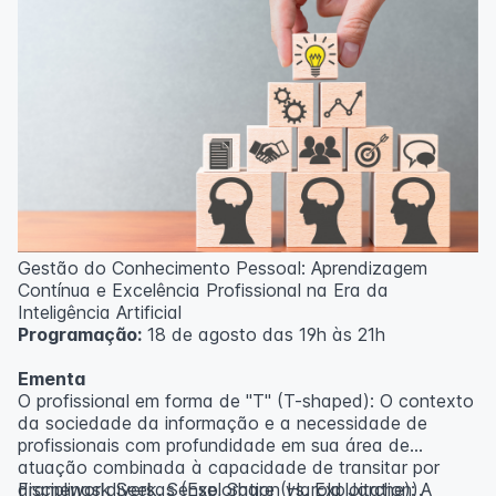
Gestão do Conhecimento Pessoal: Aprendizagem
Contínua e Excelência Profissional na Era da
Inteligência Artificial
Programação:
18 de agosto das 19h às 21h
Ementa
O profissional em forma de "T" (T-shaped): O contexto
da sociedade da informação e a necessidade de
profissionais com profundidade em sua área de
atuação combinada à capacidade de transitar por
disciplinas diversas (Exploration vs. Exploitation).
Framework Seek, Sense, Share (Harold Jarche): A