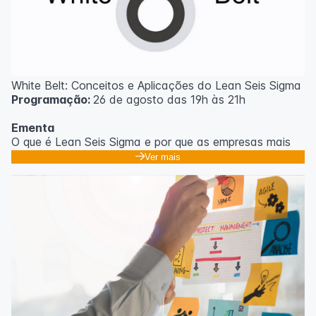
White Belt: Conceitos e Aplicações do Lean Seis Sigma
Programação:
26 de agosto das 19h às 21h
Ementa
O que é Lean Seis Sigma e por que as empresas mais
eficientes do mundo usam;
Ver mais
Os 8 desperdícios: aprendendo a enxergar o que
ninguém vê no dia a dia;
Introdução ao DMAIC: o roteiro para resolver
problemas com método;
Ferramentas essenciais: 5 Porquês, Ishikawa e voz do
cliente;
Casos práticos de melhoria em processos
administrativos e operacionais;
Próximos passos na jornada Lean Seis Sigma: do White
ao Black Belt.