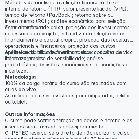
Métodos de análise e avaliação financeira: taxa
interna de retorno (TIR); valor presente líquido (VPL);
tempo de retorno (PayBack); retorno sobre o
investimento (ROI); análise econômica para seleção
entre alternativas.
Estudo do fluxo de caixa: projeção dos investimentos
necessários ao projeto; estimativa da relação entre
financiamento e capital próprio; projeção das receitas
operacionais e financeiras; projeção dos custos
operacionais, tributários e financeiros; conceito de vida
Análise de viabilidade financeira sob condições de
útil de um projeto.
incerteza; análise de sensibilidade; análise
probabilística; decisões econômicas sob condições de
incerteza.
Metodologia
100% da carga horária do curso são realizadas com
aulas ao vivo.
As aulas podem ser assistidas por computador, celular
ou tablet.
Outras informações
O curso pode sofrer alteração de dados e horário e os
inscritos serão avisados ​​antecipadamente.
O IPETEC reserva-se o direito de não realizar o curso