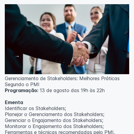
Técnicas de gerenciamento para melhoria de
resultados;
Método PDCA de gestão;
Técnicas de padronização do trabalho.
Metodologia
100% da carga horária do curso são realizadas com
aulas ao vivo.
As aulas podem ser assistidas por computador, celular
ou tablet.
Outras informações
Gerenciamento de Stakeholders: Melhores Práticas
O curso pode sofrer alteração de dados e horário e os
Segundo o PMI
inscritos serão avisados ​​antecipadamente.
Programação:
13 de agosto das 19h às 22h
O IPETEC reserva-se o direito de não realizar o curso
caso não atinja o número mínimo de 20 inscritos.
Ementa
Identificar os Stakeholders;
Professor(a):
Frederyck Teixeira
Planejar o Gerenciamento dos Stakeholders;
Gerenciar o Engajamento dos Stakeholders;
Monitorar o Engajamento dos Stakeholders;
Ferramentas e técnicas recomendadas pelo PMI.