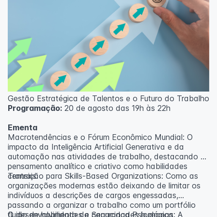
Gestão Estratégica de Talentos e o Futuro do Trabalho
Programação:
20 de agosto das 19h às 22h
Ementa
Macrotendências e o Fórum Econômico Mundial: O
impacto da Inteligência Artificial Generativa e da
automação nas atividades de trabalho, destacando o
pensamento analítico e criativo como habilidades
centrais.
Transição para Skills-Based Organizations: Como as
organizações modernas estão deixando de limitar os
indivíduos a descrições de cargos engessadas,
passando a organizar o trabalho como um portfólio
fluido de habilidades e capacidades humanas.
O desenvolvimento da Segurança Psicológica: A