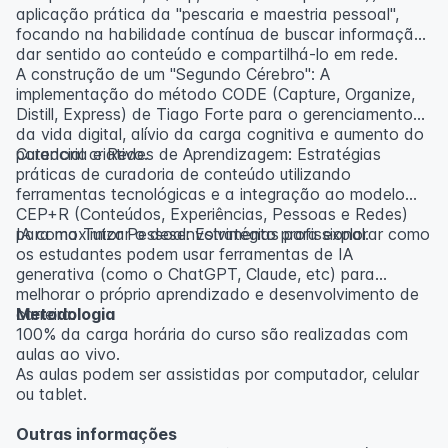
aplicação prática da "pescaria e maestria pessoal",
focando na habilidade contínua de buscar informação,
dar sentido ao conteúdo e compartilhá-lo em rede.
A construção de um "Segundo Cérebro": A
implementação do método CODE (Capture, Organize,
Distill, Express) de Tiago Forte para o gerenciamento
da vida digital, alívio da carga cognitiva e aumento do
potencial criativo.
Curadoria e Redes de Aprendizagem: Estratégias
práticas de curadoria de conteúdo utilizando
ferramentas tecnológicas e a integração ao modelo
CEP+R (Conteúdos, Experiências, Pessoas e Redes)
para maximizar o desenvolvimento profissional.
IA como Tutor Pessoal: Estratégias para explorar como
os estudantes podem usar ferramentas de IA
generativa (como o ChatGPT, Claude, etc) para
melhorar o próprio aprendizado e desenvolvimento de
carreira.
Metodologia
100% da carga horária do curso são realizadas com
aulas ao vivo.
As aulas podem ser assistidas por computador, celular
ou tablet.
Outras informações