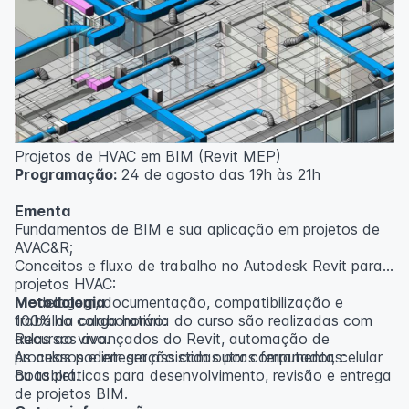
inscritos serão avisados ​​antecipadamente.
O IPETEC reserva-se o direito de não realizar o curso
caso não atinja o número mínimo de 20 inscritos.
Professor(a):
Gabriel Damasceno
Projetos de HVAC em BIM (Revit MEP)
Programação:
24 de agosto das 19h às 21h
Ementa
Fundamentos de BIM e sua aplicação em projetos de
AVAC&R;
Conceitos e fluxo de trabalho no Autodesk Revit para
projetos HVAC:
Modelagem, documentação, compatibilização e
Metodologia
trabalho colaborativo:
100% da carga horária do curso são realizadas com
Recursos avançados do Revit, automação de
aulas ao vivo.
processos e integração com outras ferramentas:
As aulas podem ser assistidas por computador, celular
Boas práticas para desenvolvimento, revisão e entrega
ou tablet.
de projetos BIM.