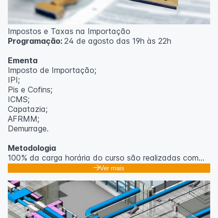
Impostos e Taxas na Importação
Programação:
24 de agosto das 19h às 22h
Ementa
Imposto de Importação;
IPI;
Pis e Cofins;
ICMS;
Capatazia;
AFRMM;
Demurrage.
Metodologia
100% da carga horária do curso são realizadas com
aulas ao vivo.
Ver mais
As aulas podem ser assistidas por computador, celular
ou tablet.
Outras informações
O curso pode sofrer alteração de dados e horário e os