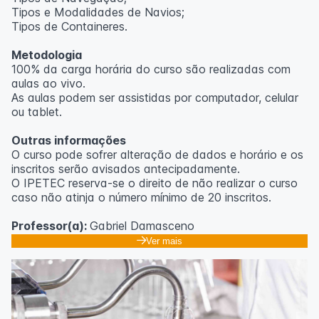
Tipos e Modalidades de Navios;
Outras informações
Tipos de Containeres.
O curso pode sofrer alteração de dados e horário e os
Metodologia
inscritos serão avisados ​​antecipadamente.
100% da carga horária do curso são realizadas com
O IPETEC reserva-se o direito de não realizar o curso
aulas ao vivo.
caso não atinja o número mínimo de 20 inscritos.
As aulas podem ser assistidas por computador, celular
ou tablet.
Professora:
Rosana Ravaglia
Outras informações
O curso pode sofrer alteração de dados e horário e os
inscritos serão avisados ​​antecipadamente.
O IPETEC reserva-se o direito de não realizar o curso
caso não atinja o número mínimo de 20 inscritos.
Professor(a):
Gabriel Damasceno
Ver mais