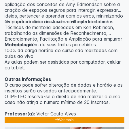
aplicação dos conceitos de Amy Edmondson sobre a
criação de espaços seguros para interagir, expressar
ideias, pertencer e aprender com os erros, minimizando
a ansiedade e maximizando a alta performance.
Os papéis do líder no desenvolvimento de talentos:
Técnicas de mentoria baseadas em Ken Robinson,
trabalhando as dimensões de Reconhecimento,
Encorajamento, Facilitação e Ampliação para empurrar
as equipes além de seus limites percebidos.
Metodologia
100% da carga horária do curso são realizadas com
aulas ao vivo.
As aulas podem ser assistidas por computador, celular
ou tablet.
Outras informações
O curso pode sofrer alteração de dados e horário e os
inscritos serão avisados ​​antecipadamente.
O IPETEC reserva-se o direito de não realizar o curso
caso não atinja o número mínimo de 20 inscritos.
Professor(a):
Victor Couto Alves
Ver mais